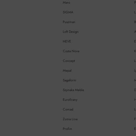
Maro
P
SIGMA
L
Puszman
B
Loft Design
A
HEVE
Costa Nova
Concept
L
Mepal
L
Sagaform
Szynaka Meble
Eurofirany
H
Comad
L
Zuma Line
F
Profim
E