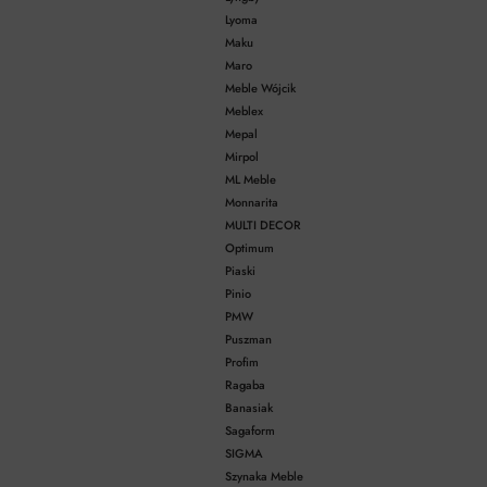
Lyoma
Maku
Maro
Meble Wójcik
Meblex
Mepal
Mirpol
ML Meble
Monnarita
MULTI DECOR
Optimum
Piaski
Pinio
PMW
Puszman
Profim
Ragaba
Banasiak
Sagaform
SIGMA
Szynaka Meble