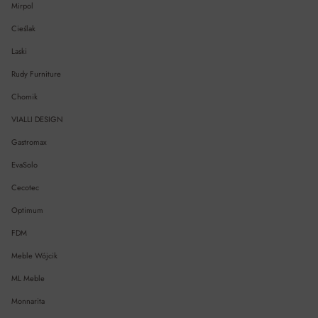
Mirpol
Cieślak
Laski
Rudy Furniture
Chomik
VIALLI DESIGN
Gastromax
EvaSolo
Cecotec
Optimum
FDM
Meble Wójcik
ML Meble
Monnarita