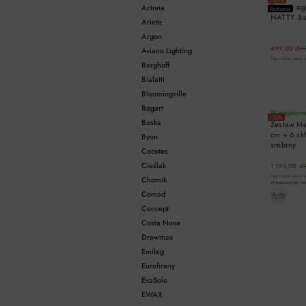
Zestaw og
Actona
Bestseller
NATTY 3-s
Ariete
Argon
499,00 zł
69
Aviano Lighting
Najniższa cena z
Berghoff
Bialetti
Bloomingville
Bogart
W magazynie 
−33%
Boska
Zestaw Me
cm + 6 skł
Byon
srebrny
Cecotec
Cieślak
1 199,00 zł
1
Najniższa cena z
Chomik
W promocyjnej ceni
Comad
Concept
Costa Nova
Drewmax
Emibig
Eurofirany
EvaSolo
EWAX