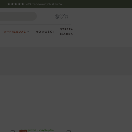
98% zadowolonych klientów
STREFA
WYPRZEDAŻ
NOWOŚCI
MAREK
W magazynie - wysyłka jutro!
−50%