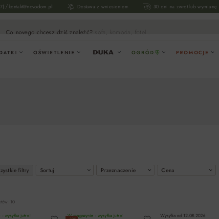
/
17)
kontakt@novodom.pl
Dostawa z wniesieniem
30 dni na zwrot lub wymianę
Co novego chcesz dziś znaleźć?
sofa, komoda, fotel...
DATKI
OŚWIETLENIE
OGRÓD
PROMOCJE
ystkie filtry
Sortuj
Przeznaczenie
Cena
któw: 10
- wysyłka jutro!
W magazynie - wysyłka jutro!
Wysyłka od
12.08.2026
−33%