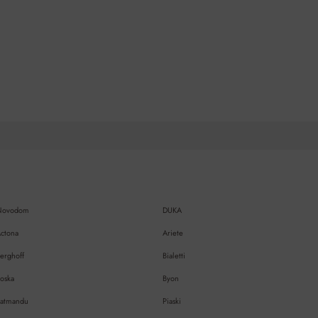
Novodom
DUKA
ctona
Ariete
erghoff
Bialetti
oska
Byon
atmandu
Piaski