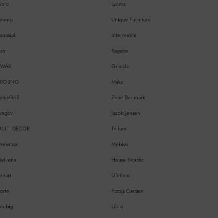
inio
Lyoma
inneo
Unique Furniture
anasiak
Intermeble
sir
Ragaba
EWAX
Guarda
KROSNO
Maku
otusGrill
Zone Denmark
yngby
Jacob Jensen
MULTI DECOR
Tvilum
Drewmax
Meblex
elvetia
House Nordic
enart
Lifetime
orte
Focus Garden
mibig
Libro