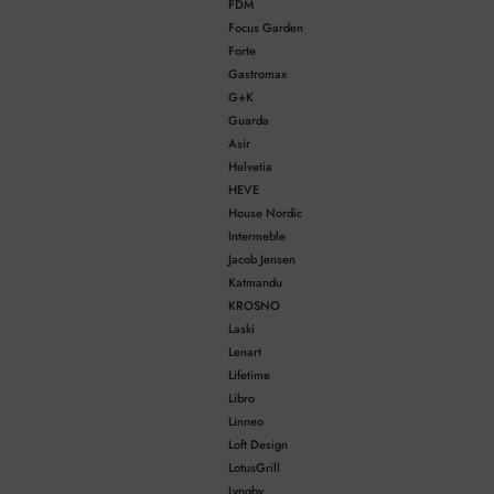
FDM
Focus Garden
Forte
Gastromax
G+K
Guarda
Asir
Helvetia
HEVE
House Nordic
Intermeble
Jacob Jensen
Katmandu
KROSNO
Laski
Lenart
Lifetime
Libro
Linneo
Loft Design
LotusGrill
Lyngby