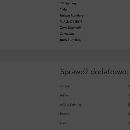
TK Lighting
Tvilum
Unique Furniture
VIALLI DESIGN
Zone Denmark
Zuma Line
Rudy Furniture
Sprawdź dodatkowo:
Zenjoy
AdHoc
A
Aviano Lighting
B
Bogart
B
G+K
K