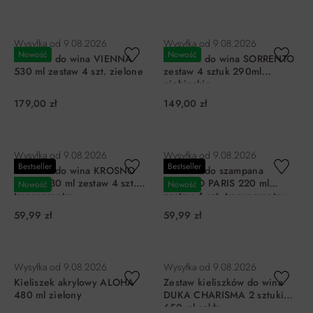
DO KOSZYKA
DO KOSZYKA
Wysyłka od
9.08.2026
Wysyłka od
9.08.2026
Nowość
Nowość
Kieliszki do wina VIENNA
Kieliszki do wina SORRENTO
530 ml zestaw 4 szt. zielone
zestaw 4 sztuk 290ml
niebieskie
179,00 zł
149,00 zł
DO KOSZYKA
DO KOSZYKA
Wysyłka od
9.08.2026
Wysyłka od
9.08.2026
Bestseller
Bestseller
Kieliszki do wina KROSNO
Kieliszki do szampana
PARIS 330 ml zestaw 4 szt.
KROSNO PARIS 220 ml
Nowość
Nowość
transparentny
zestaw 4 szt. transparentny
59,99 zł
59,99 zł
DO KOSZYKA
DO KOSZYKA
Wysyłka od
9.08.2026
Wysyłka od
9.08.2026
Kieliszek akrylowy ALOHA
Zestaw kieliszków do wina
480 ml zielony
DUKA CHARISMA 2 sztuki
650 ml szkło