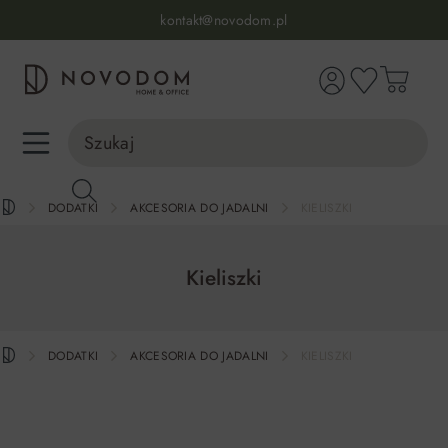
Infolinia:
515 639 067
(pon-pt: 7-17, sb-nd: 9-17)
kontakt@novodom.pl
wnej zawartości
Dostawa z wniesieniem
30 dni na zwrot lub wymianę
98% zadowolonych klientów
Infolinia:
515 639 067
(pon-pt: 7-17, sb-nd: 9-17)
DODATKI
AKCESORIA DO JADALNI
KIELISZKI
Kieliszki
DODATKI
AKCESORIA DO JADALNI
KIELISZKI