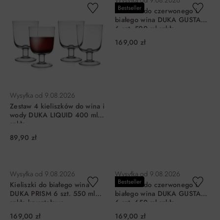
Wysyłka od
9.08.2026
Bestseller
Kieliszki do czerwonego i
białego wina DUKA GUSTAV
6 szt. 500 ml szkło
kryształowe
169,00 zł
Wysyłka od
9.08.2026
Zestaw 4 kieliszków do wina i
wody DUKA LIQUID 400 ml
szkło
89,90 zł
DO KOSZYKA
DO KOSZYKA
Wysyłka od
9.08.2026
Wysyłka od
9.08.2026
Bestseller
Kieliszki do białego wina
Kieliszki do czerwonego i
DUKA PRISM 6 szt. 550 ml
białego wina DUKA GUSTAV
szkło kryształowe
6 szt. 650 ml szkło
kryształowe
169,00 zł
169,00 zł