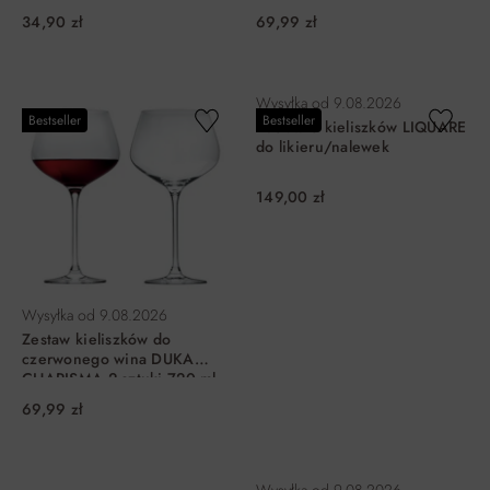
34,90 zł
69,99 zł
DO KOSZYKA
DO KOSZYKA
Wysyłka od
9.08.2026
Bestseller
Bestseller
Zestaw 6 kieliszków LIQUARE
do likieru/nalewek
149,00 zł
Wysyłka od
9.08.2026
Zestaw kieliszków do
czerwonego wina DUKA
CHARISMA 2 sztuki 720 ml
szkło
69,99 zł
DO KOSZYKA
DO KOSZYKA