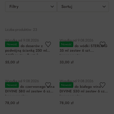
Filtry
Sortuj
Liczba produktów: 23
Wysyłka od
9.08.2026
Wysyłka od
9.08.2026
Nowość
Nowość
Pucharki do deserów z
Kieliszki do wódki STERLING
podwójną ścianką 250 ml
35 ml zestaw 6 szt.
AMO zestaw 2 sztuk
transparentny
transparentny
55,00 zł
33,00 zł
DO KOSZYKA
DO KOSZYKA
Wysyłka od
9.08.2026
Wysyłka od
9.08.2026
Nowość
Nowość
Kieliszki do czerwonego wina
Kieliszki do białego wina
DIVINE 580 ml zestaw 6 szt.
DIVINE 530 ml zestaw 6 szt.
transparentny
transparentny
78,00 zł
78,00 zł
DO KOSZYKA
DO KOSZYKA