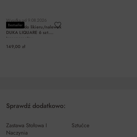
DO KOSZYKA
DO KOSZYKA
Wysyłka od
9.08.2026
Bestseller
Kieliszki do likieru/nalewek
DUKA LIQUARE 6 szt.
transparentny
149,00 zł
DO KOSZYKA
Sprawdź dodatkowo:
Zastawa Stołowa I
Sztućce
Naczynia