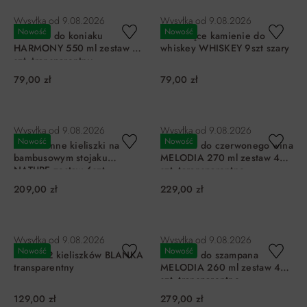
Wysyłka od
9.08.2026
Wysyłka od
9.08.2026
Nowość
Nowość
Kieliszki do koniaku
Chłodzące kamienie do
HARMONY 550 ml zestaw 6
whiskey WHISKEY 9szt szary
szt. transparentny
79,00 zł
79,00 zł
DO KOSZYKA
DO KOSZYKA
Wysyłka od
9.08.2026
Wysyłka od
9.08.2026
Nowość
Nowość
Dwustronne kieliszki na
Kieliszki do czerwonego wina
bambusowym stojaku
MELODIA 270 ml zestaw 4
NATURE zestaw 6szt.
szt. taransparentne
transparentny
209,00 zł
229,00 zł
DO KOSZYKA
DO KOSZYKA
Wysyłka od
9.08.2026
Wysyłka od
9.08.2026
Nowość
Nowość
Zestaw 2 kieliszków BLANKA
Kieliszki do szampana
transparentny
MELODIA 260 ml zestaw 4
szt. transparentne
129,00 zł
279,00 zł