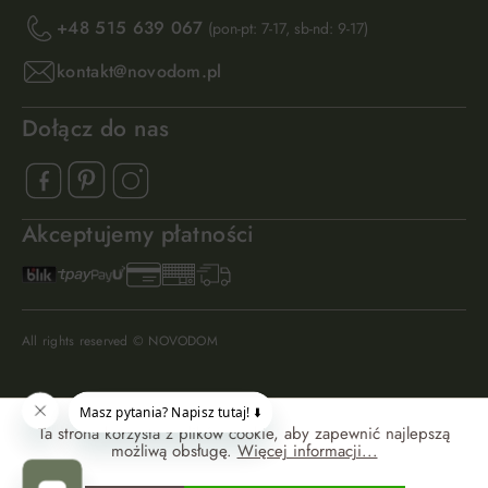
+48 515 639 067
(pon-pt: 7-17, sb-nd: 9-17)
kontakt@novodom.pl
Dołącz do nas
Akceptujemy płatności
All rights reserved © NOVODOM
Ta strona korzysta z plików cookie, aby zapewnić najlepszą
możliwą obsługę.
Więcej informacji...