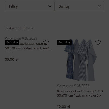
Filtry
Sortuj
Liczba produktów: 2
Wysyłka od
9.08.2026
Bestseller
Bestseller
Ręczniki kuchenne SIMON
50x70 cm zestaw 2 szt. biały,
szary
35,00 zł
Wysyłka od
9.08.2026
Ściereczka kuchenna SIMON
50x70 cm 1szt. mix kolorów
19,00 zł