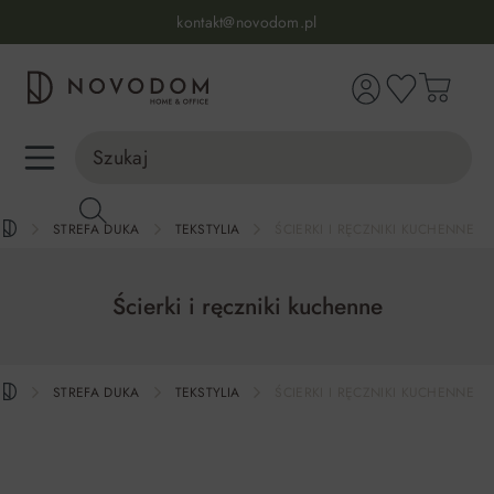
Infolinia:
515 639 067
(pon-pt: 7-17, sb-nd: 9-17)
kontakt@novodom.pl
wnej zawartości
Dostawa z wniesieniem
30 dni na zwrot lub wymianę
98% zadowolonych klientów
Infolinia:
515 639 067
(pon-pt: 7-17, sb-nd: 9-17)
STREFA DUKA
TEKSTYLIA
ŚCIERKI I RĘCZNIKI KUCHENNE
Ścierki i ręczniki kuchenne
STREFA DUKA
TEKSTYLIA
ŚCIERKI I RĘCZNIKI KUCHENNE