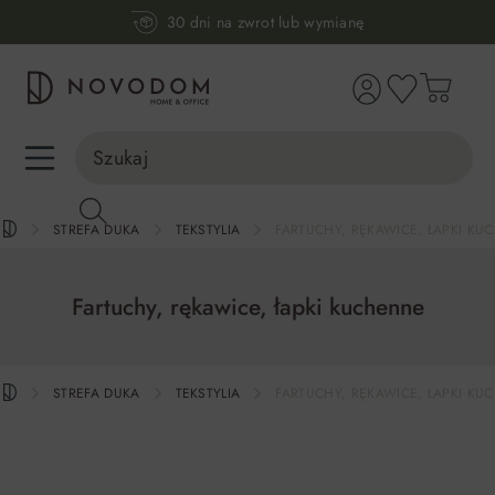
30 dni na zwrot lub wymianę
wnej zawartości
98% zadowolonych klientów
Infolinia:
515 639 067
(pon-pt: 7-17, sb-nd: 9-17)
STREFA DUKA
TEKSTYLIA
FARTUCHY, RĘKAWICE, ŁAPKI KU
Fartuchy, rękawice, łapki kuchenne
STREFA DUKA
TEKSTYLIA
FARTUCHY, RĘKAWICE, ŁAPKI KU