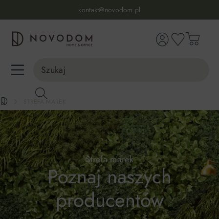
Infolinia:
515 639 067
(pon-pt: 7-17, sb-nd: 9-17)
kontakt@novodom.pl
wnej zawartości
Dostawa z wniesieniem
30 dni na zwrot lub wymianę
98% zadowolonych klientów
Infolinia:
515 639 067
(pon-pt: 7-17, sb-nd: 9-17)
STREFA MAREK
Strefa marek
Poznaj naszych
producentów