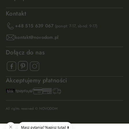
Kontakt
+48 515 639 067
(pon-pt: 7-17, sb-nd: 9-17)
kontakt@novodom.pl
Dołącz do nas
Akceptujemy płatności
All rights reserved © NOVODOM