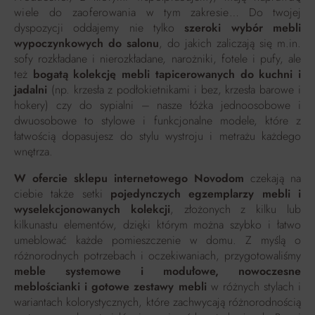
wiele do zaoferowania w tym zakresie…
Do twojej
dyspozycji oddajemy nie tylko
szeroki wybór mebli
wypoczynkowych do salonu
, do jakich zaliczają się m.in.
sofy rozkładane i nierozkładane, narożniki, fotele i pufy, ale
też
bogatą kolekcję mebli tapicerowanych do kuchni i
jadalni
(np. krzesła z podłokietnikami i bez, krzesła barowe i
hokery) czy do sypialni – nasze łóżka jednoosobowe i
dwuosobowe to stylowe i funkcjonalne modele, które z
łatwością dopasujesz do stylu wystroju i metrażu każdego
wnętrza.
W ofercie sklepu internetowego Novodom
czekają na
ciebie także setki
pojedynczych egzemplarzy mebli i
wyselekcjonowanych kolekcji
, złożonych z kilku lub
kilkunastu elementów, dzięki którym można szybko i łatwo
umeblować każde pomieszczenie w domu. Z myślą o
różnorodnych potrzebach i oczekiwaniach, przygotowaliśmy
meble systemowe i modułowe, nowoczesne
meblościanki i gotowe zestawy mebli
w różnych stylach i
wariantach kolorystycznych, które zachwycają różnorodnością