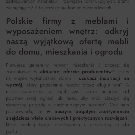
zastosowanych materiałów i rozwiązań konstrukcyjnych. Brzmi
zachęcająco? A to jeszcze nie koniec niespodzianek…
Polskie firmy z meblami i
wyposażeniem wnętrz: odkryj
naszą wyjątkową ofertę mebli
do domu, mieszkania i ogrodu
Planujesz generalny remont mieszkania i chcesz się
zorientować w
aktualnej ofercie producentów
? Jesteś
na etapie wykańczania domu i
szukasz inspiracji na
wystrój
, który pozostanie modny przez długie lata? A
może zamierzasz w najbliższym czasie urządzić od
podstaw swój ogród lub taras, aby móc cieszyć się
słoneczną pogodą w nadchodzącym sezonie? Coś nam
podpowiada, że
w naszym bogatym asortymencie
znajdziesz wiele ciekawych i praktycznych rozwiązań
,
które spełnią twoje oczekiwania i przypadną ci do
gustu…