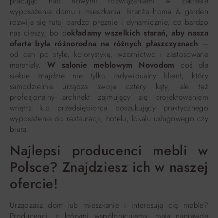
pracując nad nowymi rozwiązaniami w zakresie
wyposażenia domu i mieszkania. Branża home & garden
rozwija się tutaj bardzo prężnie i dynamicznie, co bardzo
nas cieszy, bo d
okładamy wszelkich starań, aby nasza
oferta była różnorodna na różnych płaszczyznach
–
od cen po style, kolorystykę, wzornictwo i zastosowane
materiały.
W salonie meblowym Novodom
coś dla
siebie znajdzie nie tylko indywidualny klient, który
samodzielnie urządza swoje cztery kąty, ale też
profesjonalny architekt zajmujący się projektowaniem
wnętrz lub przedsiębiorca poszukujący praktycznego
wyposażenia do restauracji, hotelu, lokalu usługowego czy
biura.
Najlepsi producenci mebli w
Polsce? Znajdziesz ich w naszej
ofercie!
Urządzasz dom lub mieszkanie i interesują cię meble?
Producenci, z którymi współpracujemy, mają naprawdę