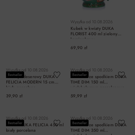
Wysyłka od
10.08.2026
Kubek w kwiaty DUKA
FLORIST 400 ml zielony
kamionkowy
69,90 zł
DO KOSZYKA
DO KOSZYKA
Wysyłka od
10.08.2026
Wysyłka od
10.08.2026
Bestseller
Bestseller
Talerzyk deserowy DUKA
Filiżanka ze spodkiem DUKA
FELICIA MODERN 15 cm
TIME DIM 150 ml
biały porcelana
wielokolorowa porcelanowa
39,90 zł
59,99 zł
DO KOSZYKA
DO KOSZYKA
Wysyłka od
10.08.2026
Wysyłka od
10.08.2026
Bestseller
Bestseller
Kubek DUKA FELICIA 450 ml
Filiżanka ze spodkiem DUKA
biały porcelana
TIME DIM 350 ml