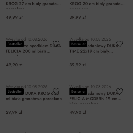
KROG 27 cm biały granatowy
KROG 20 cm biały granatowy
porcelana
porcelana
49,99 zł
39,99 zł
DO KOSZYKA
DO KOSZYKA
Wysyłka od
10.08.2026
Wysyłka od
10.08.2026
Bestseller
Bestseller
Filiżanka ze spodkiem DUKA
Talerz śniadaniowy DUKA
FELICIA 200 ml biała
TIME 22x19 cm biały
porcelana
porcelana
49,90 zł
39,99 zł
DO KOSZYKA
DO KOSZYKA
Wysyłka od
10.08.2026
Wysyłka od
10.08.2026
Bestseller
Bestseller
Miseczka DUKA KROG 650
Talerz śniadaniowy DUKA
ml biała granatowa porcelana
FELICIA MODERN 19 cm
biały porcelana
29,99 zł
49,90 zł
DO KOSZYKA
DO KOSZYKA