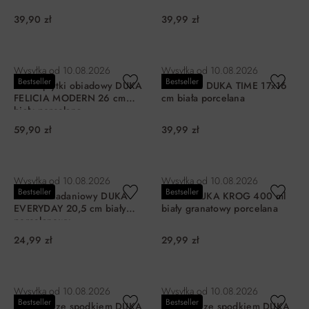
39,90 zł
39,99 zł
DO KOSZYKA
DO KOSZYKA
Wysyłka od
10.08.2026
Wysyłka od
10.08.2026
Bestseller
Bestseller
Talerz płytki obiadowy DUKA
Miseczka DUKA TIME 17x16
FELICIA MODERN 26 cm
cm biała porcelana
biały porcelana
59,90 zł
39,99 zł
DO KOSZYKA
DO KOSZYKA
Wysyłka od
10.08.2026
Wysyłka od
10.08.2026
Bestseller
Bestseller
Talerz śniadaniowy DUKA
Kubek DUKA KROG 400 ml
EVERYDAY 20,5 cm biały
biały granatowy porcelana
porcelanowy
24,99 zł
29,99 zł
DO KOSZYKA
DO KOSZYKA
Wysyłka od
10.08.2026
Wysyłka od
10.08.2026
Bestseller
Bestseller
Filiżanka ze spodkiem DUKA
Filiżanka ze spodkiem DUKA