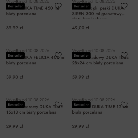
Wysyłka od
10.08.2026
Wysyłka od
10.08.2026
Bestseller
Bestseller
Kubek DUKA TIME 450 ml
Kubek kropki paski DUKA
biały porcelana
SIREN 300 ml granatowy
złoty kamionkowy
39,99 zł
49,00 zł
DO KOSZYKA
DO KOSZYKA
Wysyłka od
10.08.2026
Wysyłka od
10.08.2026
Bestseller
Bestseller
Kubek DUKA FELICIA 400 ml
Talerz obiadowy DUKA TIME
biały porcelana
28x24 cm biały porcelana
39,90 zł
59,99 zł
DO KOSZYKA
DO KOSZYKA
Wysyłka od
10.08.2026
Wysyłka od
10.08.2026
Bestseller
Bestseller
Talerz deserowy DUKA TIME
Miseczka DUKA TIME 12 cm
15x13 cm biały porcelana
biała porcelana
29,99 zł
29,99 zł