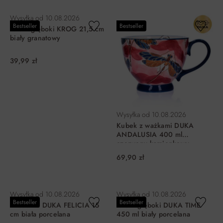
DO KOSZYKA
DO KOSZYKA
Wysyłka od
10.08.2026
Bestseller
Bestseller
Talerz głęboki KROG 21,5 cm
biały granatowy
39,99 zł
Wysyłka od
10.08.2026
Kubek z ważkami DUKA
ANDALUSIA 400 ml
czerwony kamionkowy
69,90 zł
DO KOSZYKA
DO KOSZYKA
Wysyłka od
10.08.2026
Wysyłka od
10.08.2026
Bestseller
Bestseller
Miseczka DUKA FELICIA 15
Talerz głęboki DUKA TIME
cm biała porcelana
450 ml biały porcelana