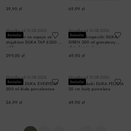
wielokolorowa porcelanowa
39,90 zł
69,99 zł
DO KOSZYKA
DO KOSZYKA
Wysyłka od
10.08.2026
Wysyłka od
10.08.2026
Bestseller
Bestseller
Dyspenser na napoje ze
Kubek w kropeczki DUKA
stojakiem DUKA TAP 6200 ml
SIREN 300 ml granatowy
szkło
złoty kamionkowy
299,00 zł
49,90 zł
DO KOSZYKA
DO KOSZYKA
Wysyłka od
10.08.2026
Wysyłka od
10.08.2026
Bestseller
Bestseller
Miseczka DUKA EVERYDAY
Talerz głęboki DUKA FELICIA
500 ml biała porcelanowa
20 cm biały porcelana
24,99 zł
49,90 zł
DO KOSZYKA
DO KOSZYKA