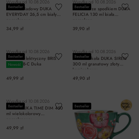
Wysyłka od
10.08.2026
Wysyłka od
10.08.2026
Bestseller
Bestseller
Talerz obiadowy DUKA
Filiżanka ze spodkiem DUKA
EVERYDAY 26,5 cm biały
FELICIA 130 ml biała
porcelanowy
porcelana
34,99 zł
39,90 zł
DO KOSZYKA
DO KOSZYKA
Wysyłka od
10.08.2026
Wysyłka od
10.08.2026
Bestseller
Bestseller
Wiatrak elektryczny BRIS
Kubek w koła DUKA SIREN
MINI USB-C Duka
300 ml granatowy złoty
Nowość
kamionkowy
49,99 zł
49,90 zł
DO KOSZYKA
DO KOSZYKA
Wysyłka od
10.08.2026
Bestseller
Bestseller
Kubek DUKA TIME DIM 450
ml wielokolorowy
porcelanowy
49,99 zł