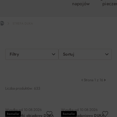
napojów
piecze
STREFA DUKA
Filtry
Sortuj
Strona 1 z 16
Liczba produktów: 633
Wysyłka od
10.08.2026
Wysyłka od
10.08.2026
Bestseller
Bestseller
Talerz płytki obiadowy DUKA
Talerz śniadaniowy DUKA