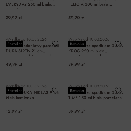
EVERYDAY 250 ml biała
FELICIA 300 ml biała
porcelanowa
porcelana
29,99 zł
59,90 zł
DO KOSZYKA
DO KOSZYKA
Wysyłka od
10.08.2026
Wysyłka od
10.08.2026
Bestseller
Bestseller
Talerz śniadaniowy paseczki
Filiżanka ze spodkiem DUKA
DUKA SIREN 21 cm
KROG 220 ml biała
granatowy złoty kamionkowy
granatowa porcelana
49,99 zł
39,99 zł
DO KOSZYKA
DO KOSZYKA
Wysyłka od
10.08.2026
Wysyłka od
10.08.2026
Bestseller
Bestseller
Kokilka DUKA NIKLAS 9 cm
Filiżanka ze spodkiem DUKA
biała kamionka
TIME 150 ml biała porcelana
12,99 zł
39,99 zł
DO KOSZYKA
DO KOSZYKA