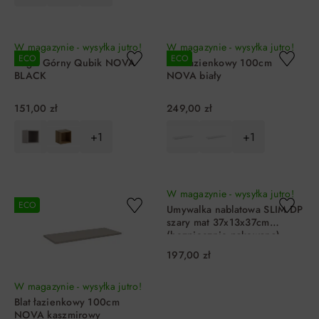
DO KOSZYKA
DO KOSZYKA
W magazynie - wysyłka jutro!
W magazynie - wysyłka jutro!
ECO
ECO
Regał Górny Qubik NOVA
Blat łazienkowy 100cm
BLACK
NOVA biały
151,00 zł
249,00 zł
+1
+1
DO KOSZYKA
DO KOSZYKA
W magazynie - wysyłka jutro!
ECO
Umywalka nablatowa SLIM DP
szary mat 37x13x37cm
(bezpiecznie pakowana)
197,00 zł
W magazynie - wysyłka jutro!
Blat łazienkowy 100cm
NOVA kaszmirowy