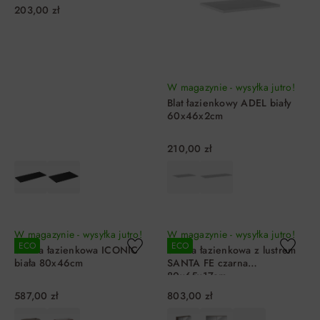
203,00 zł
W magazynie - wysyłka jutro!
Blat łazienkowy ADEL biały
60x46x2cm
210,00 zł
DO KOSZYKA
DO KOSZYKA
W magazynie - wysyłka jutro!
W magazynie - wysyłka jutro!
ECO
ECO
Szafka łazienkowa ICONIC
Szafka łazienkowa z lustrem
biała 80x46cm
SANTA FE czarna
80x65x17cm
587,00 zł
803,00 zł