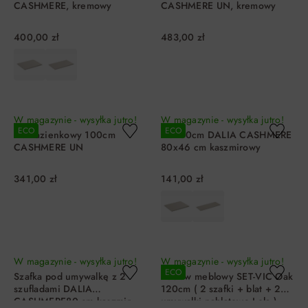
CASHMERE, kremowy
CASHMERE UN, kremowy
400,00 zł
483,00 zł
DO KOSZYKA
DO KOSZYKA
W magazynie - wysyłka jutro!
W magazynie - wysyłka jutro!
ECO
ECO
Blat łazienkowy 100cm
Blat 80cm DALIA CASHMERE
CASHMERE UN
80x46 cm kaszmirowy
341,00 zł
141,00 zł
DO KOSZYKA
DO KOSZYKA
W magazynie - wysyłka jutro!
W magazynie - wysyłka jutro!
ECO
Szafka pod umywalkę z 2
Zestaw meblowy SET-VIC Oak
szufladami DALIA
120cm ( 2 szafki + blat + 2
CASHMERE80 cm kaszmir
umywalki nablatowe Lola )