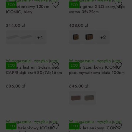
W magazynie - wysyłka jutro!
W magazynie - wysyłka jutro!
ECO
ECO
Blat łazienkowy 120cm
Szafka górna XILO szary, dąb
ICONIC, biały
wotan 35x22cm
344,00 zł
408,00 zł
+4
+2
DO KOSZYKA
DO KOSZYKA
W magazynie - wysyłka jutro!
W magazynie - wysyłka jutro!
ECO
ECO
Szafka z lustrem 3-drzwiowa
Szafka łazienkowa ICONIC
CAPRI dąb craft 80x75x16cm
podumywalkowa biała 100cm
606,00 zł
646,00 zł
DO KOSZYKA
DO KOSZYKA
W magazynie - wysyłka jutro!
W magazynie - wysyłka jutro!
ECO
ECO
Regał łazienkowy ICONIC
Słupek łazienkowy ICONIC