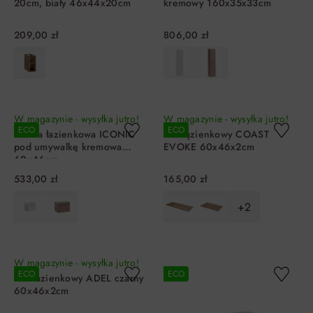
20cm, biały 46x44x20cm
kremowy 160x35x33cm
209,00 zł
806,00 zł
DO KOSZYKA
DO KOSZYKA
W magazynie - wysyłka jutro!
W magazynie - wysyłka jutro!
ECO
ECO
Szafka łazienkowa ICONIC
Blat łązienkowy COAST
pod umywalkę kremowa
EVOKE 60x46x2cm
60x46cm
533,00 zł
165,00 zł
+2
DO KOSZYKA
DO KOSZYKA
W magazynie - wysyłka jutro!
ECO
ECO
Blat łazienkowy ADEL czarny
60x46x2cm