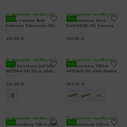
DO KOSZYKA
DO KOSZYKA
W magazynie - wysyłka jutro!
W magazynie - wysyłka jutro!
ECO
ECO
Szafka z lustrem Bella
Blat łazienkowy 40cm
Cashmere 2-drzwiowa 60cm,
CASHMERE UN, kremowy
kremowy
536,00 zł
152,00 zł
DO KOSZYKA
DO KOSZYKA
W magazynie - wysyłka jutro!
W magazynie - wysyłka jutro!
ECO
ECO
Regał łazienkowy pod blat
Blat łazienkowy 100cm
ARTISAN UN 20cm, efekt
ARTISAN UN, efekt drewna
drewna
326,00 zł
367,00 zł
+1
DO KOSZYKA
DO KOSZYKA
W magazynie - wysyłka jutro!
W magazynie - wysyłka jutro!
ECO
ECO
Blat łazienkowy 120cm ADEL
Blat łazienkowy 140cm