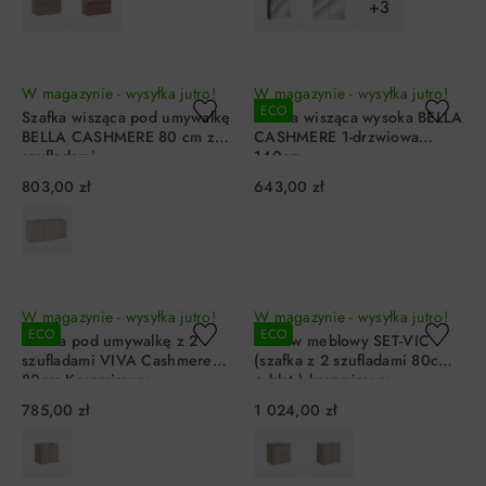
+3
DO KOSZYKA
DO KOSZYKA
W magazynie - wysyłka jutro!
W magazynie - wysyłka jutro!
ECO
Szafka wisząca pod umywalkę
Szafka wisząca wysoka BELLA
BELLA CASHMERE 80 cm z
CASHMERE 1-drzwiowa
szufladami
140cm
803,00 zł
643,00 zł
DO KOSZYKA
DO KOSZYKA
W magazynie - wysyłka jutro!
W magazynie - wysyłka jutro!
ECO
ECO
Szafka pod umywalkę z 2
Zestaw meblowy SET-VIC
szufladami VIVA Cashmere
(szafka z 2 szufladami 80cm
80cm Kaszmirowy
+ blat ) kaszmirowy
785,00 zł
1 024,00 zł