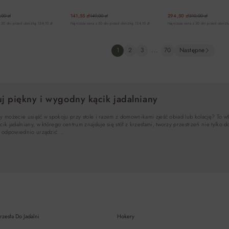
,00 zł
141,55 zł
149,00 zł
294,50 zł
310,00 zł
 30 dni przed obniżką: 134,10 zł
Najniższa cena z 30 dni przed obniżką: 134,10 zł
Najniższa cena z 30 dni przed obniżk
DO KOSZYKA
DO KOSZYKA
DO KOSZYK
1
2
3
...
70
Następne
j piękny i wygodny kącik jadalniany
y możecie usiąść w spokoju przy stole i razem z domownikami zjeść obiad lub kolację? To wł
 jadalniany, w którego centrum znajduje się stół z krzesłami, tworzy przestrzeń nie tylko 
o odpowiednio urządzić …
rzesła Do Jadalni
Hokery