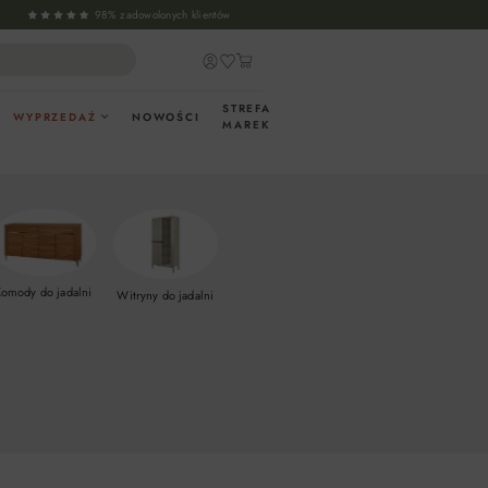
98% zadowolonych klientów
STREFA
WYPRZEDAŻ
NOWOŚCI
MAREK
omody do jadalni
Witryny do jadalni