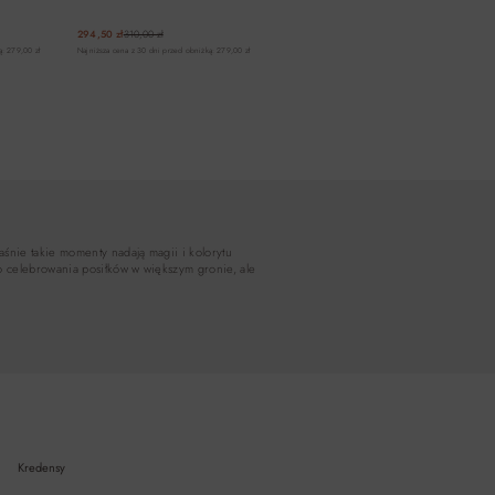
294,50 zł
310,00 zł
ą: 279,00 zł
Najniższa cena z 30 dni przed obniżką: 279,00 zł
A
DO KOSZYKA
aśnie takie momenty nadają magii i kolorytu
do celebrowania posiłków w większym gronie, ale
Kredensy