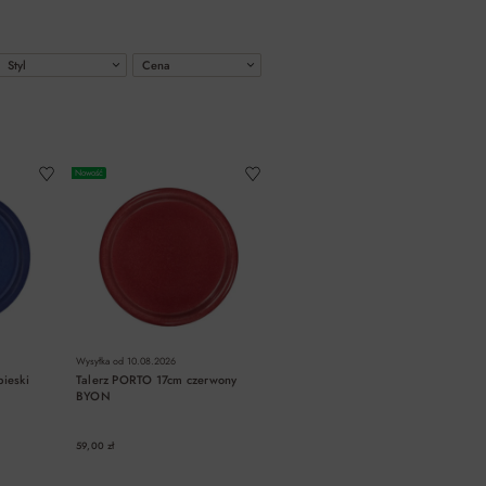
Styl
Cena
Nowość
Wysyłka od
10.08.2026
ieski
Talerz PORTO 17cm czerwony
BYON
59,00 zł
A
DO KOSZYKA