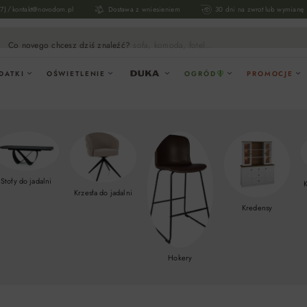
/
17)
kontakt@novodom.pl
Dostawa z wniesieniem
30 dni na zwrot lub wymianę
Co novego chcesz dziś znaleźć?
sofa, komoda, fotel...
DATKI
OŚWIETLENIE
OGRÓD
PROMOCJE
Stoły do jadalni
K
Krzesła do jadalni
Kredensy
Hokery