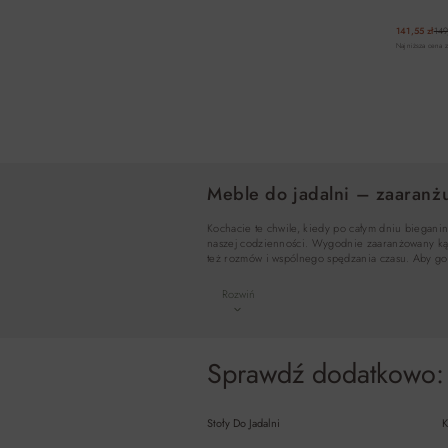
141,55 zł
149
Najniższa cena z
Meble do jadalni – zaaranżu
Kochacie te chwile, kiedy po całym dniu bieganin
naszej codzienności. Wygodnie zaaranżowany kącik
też rozmów i wspólnego spędzania czasu. Aby g
Rozwiń
Sprawdź dodatkowo:
Stoły Do Jadalni
K