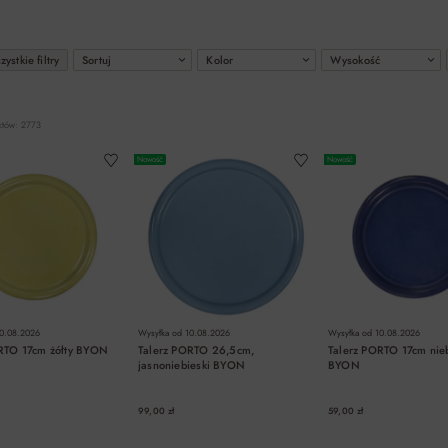
ystkie filtry
Sortuj
Kolor
Wysokość
któw: 2773
Nowość
Nowość
0.08.2026
Wysyłka od
10.08.2026
Wysyłka od
10.08.2026
RTO 17cm żółty BYON
Talerz PORTO 26,5cm,
Talerz PORTO 17cm nieb
jasnoniebieski BYON
BYON
99,00 zł
59,00 zł
DO KOSZYKA
DO KOSZYKA
DO KOSZYK