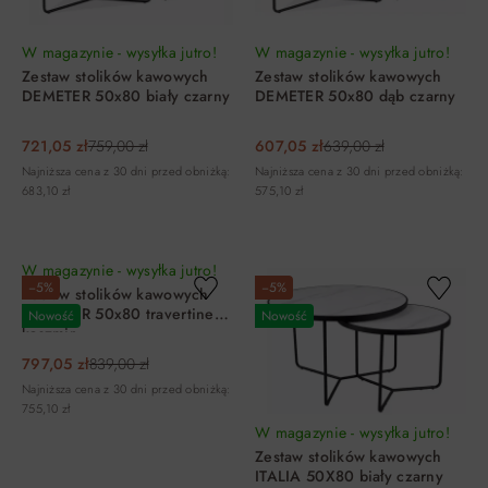
W magazynie - wysyłka jutro!
W magazynie - wysyłka jutro!
Zestaw stolików kawowych
Zestaw stolików kawowych
DEMETER 50x80 biały czarny
DEMETER 50x80 dąb czarny
721,05 zł
759,00 zł
607,05 zł
639,00 zł
Najniższa cena z 30 dni przed obniżką:
Najniższa cena z 30 dni przed obniżką:
683,10 zł
575,10 zł
DO KOSZYKA
DO KOSZYKA
W magazynie - wysyłka jutro!
−5%
−5%
Zestaw stolików kawowych
DEMETER 50x80 travertine
Nowość
Nowość
kaszmir
797,05 zł
839,00 zł
Najniższa cena z 30 dni przed obniżką:
755,10 zł
W magazynie - wysyłka jutro!
Zestaw stolików kawowych
ITALIA 50X80 biały czarny