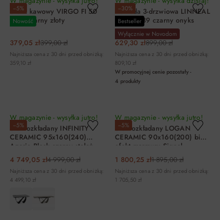
W magazynie - wysyłka jutro!
W magazynie - wysyłka dzisiaj!
−5%
−30%
Stolik kawowy VIRGO FI 50
Komoda 3-drzwiowa LINNEAL
biały czarny złoty
46 92x139 czarny onyks
Nowość
Bestseller
Wyłącznie w Novodom
379,05 zł
399,00 zł
629,30 zł
899,00 zł
Najniższa cena z 30 dni przed obniżką:
Najniższa cena z 30 dni przed obniżką:
359,10 zł
809,10 zł
W promocyjnej cenie pozostały -
4
produkty
DO KOSZYKA
DO KOSZYKA
W magazynie - wysyłka jutro!
W magazynie - wysyłka jutro!
−5%
−5%
Stół rozkładany INFINITY
Stół rozkładany LOGAN
CERAMIC 95x160(240)
CERAMIC 90x160(200) biały
Azario Black czarny stelaż
efekt marmuru Signal
czarny Signal
4 749,05 zł
4 999,00 zł
1 800,25 zł
1 895,00 zł
Najniższa cena z 30 dni przed obniżką:
Najniższa cena z 30 dni przed obniżką:
4 499,10 zł
1 705,50 zł