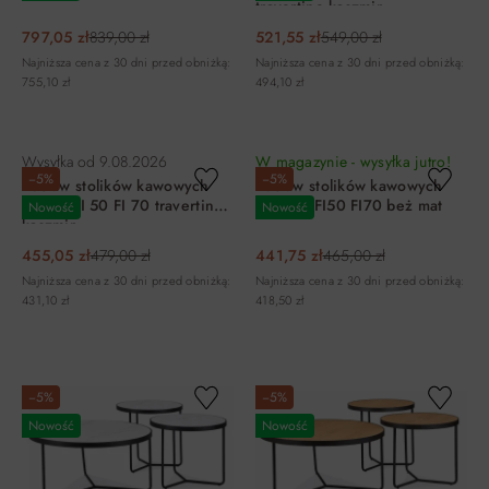
travertine kaszmir
797,05 zł
839,00 zł
521,55 zł
549,00 zł
Najniższa cena z 30 dni przed obniżką:
Najniższa cena z 30 dni przed obniżką:
755,10 zł
494,10 zł
DO KOSZYKA
DO KOSZYKA
Wysyłka od
9.08.2026
W magazynie - wysyłka jutro!
−5%
−5%
Zestaw stolików kawowych
Zestaw stolików kawowych
HILL II FI 50 FI 70 travertine
RODOS FI50 FI70 beż mat
Nowość
Nowość
kaszmir
455,05 zł
479,00 zł
441,75 zł
465,00 zł
Najniższa cena z 30 dni przed obniżką:
Najniższa cena z 30 dni przed obniżką:
431,10 zł
418,50 zł
DO KOSZYKA
DO KOSZYKA
−5%
−5%
Nowość
Nowość