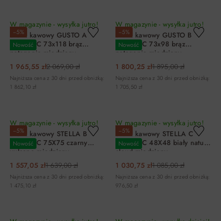
DO KOSZYKA
DO KOSZYKA
W magazynie - wysyłka jutro!
W magazynie - wysyłka jutro!
−5%
−5%
Stolik kawowy GUSTO A
Stolik kawowy GUSTO B
CERAMIC 73x118 brąz
CERAMIC 73x98 brąz
Nowość
Nowość
patagonia miedziany
patagonia miedziany
1 965,55 zł
2 069,00 zł
1 800,25 zł
1 895,00 zł
Najniższa cena z 30 dni przed obniżką:
Najniższa cena z 30 dni przed obniżką:
1 862,10 zł
1 705,50 zł
DO KOSZYKA
DO KOSZYKA
W magazynie - wysyłka jutro!
W magazynie - wysyłka jutro!
−5%
−5%
Stolik kawowy STELLA B
Stolik kawowy STELLA C
CERAMIC 75X75 czarny
CERAMIC 48X48 biały nature
Nowość
Nowość
vulcano miedziany
cloud miedziany
1 557,05 zł
1 639,00 zł
1 030,75 zł
1 085,00 zł
Najniższa cena z 30 dni przed obniżką:
Najniższa cena z 30 dni przed obniżką:
1 475,10 zł
976,50 zł
DO KOSZYKA
DO KOSZYKA