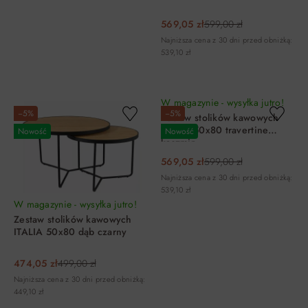
569,05 zł
599,00 zł
Najniższa cena z 30 dni przed obniżką:
539,10 zł
DO KOSZYKA
DO KOSZYKA
W magazynie - wysyłka jutro!
−5%
−5%
Zestaw stolików kawowych
ITALIA 50x80 travertine
Nowość
Nowość
kaszmir
569,05 zł
599,00 zł
Najniższa cena z 30 dni przed obniżką:
539,10 zł
W magazynie - wysyłka jutro!
Zestaw stolików kawowych
ITALIA 50x80 dąb czarny
474,05 zł
499,00 zł
Najniższa cena z 30 dni przed obniżką:
449,10 zł