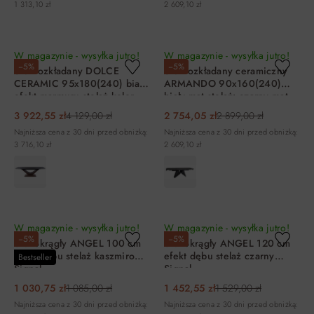
1 313,10 zł
2 609,10 zł
DO KOSZYKA
DO KOSZYKA
W magazynie - wysyłka jutro!
W magazynie - wysyłka jutro!
−5%
−5%
Stół rozkładany DOLCE
Stół rozkładany ceramiczny
CERAMIC 95x180(240) biały
ARMANDO 90x160(240)
efekt marmuru stelaż kolor
biały mat stelaż: czarny mat
dąb Signal
3 922,55 zł
4 129,00 zł
2 754,05 zł
2 899,00 zł
Najniższa cena z 30 dni przed obniżką:
Najniższa cena z 30 dni przed obniżką:
3 716,10 zł
2 609,10 zł
DO KOSZYKA
DO KOSZYKA
W magazynie - wysyłka jutro!
W magazynie - wysyłka jutro!
−5%
−5%
Stół okrągły ANGEL 100 cm
Stół okrągły ANGEL 120 cm
efekt dębu stelaż kaszmirowy
efekt dębu stelaż czarny
Bestseller
Signal
Signal
1 030,75 zł
1 085,00 zł
1 452,55 zł
1 529,00 zł
Najniższa cena z 30 dni przed obniżką:
Najniższa cena z 30 dni przed obniżką: