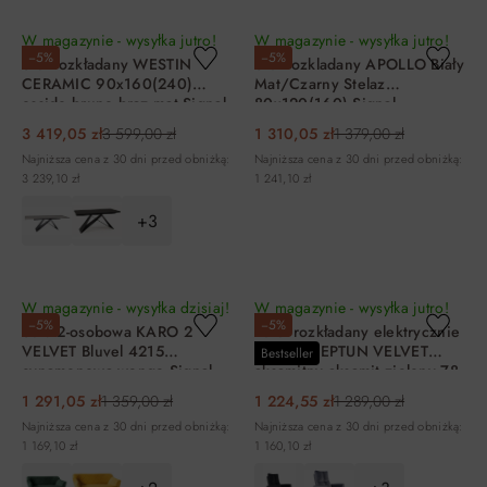
DO KOSZYKA
DO KOSZYKA
W magazynie - wysyłka jutro!
W magazynie - wysyłka jutro!
−5%
−5%
Stół rozkładany WESTIN
Stół rozkladany APOLLO Biały
CERAMIC 90x160(240)
Mat/Czarny Stelaz
ossido bruno brąz mat Signal
80x120(160) Signal
3 419,05 zł
3 599,00 zł
1 310,05 zł
1 379,00 zł
Najniższa cena z 30 dni przed obniżką:
Najniższa cena z 30 dni przed obniżką:
3 239,10 zł
1 241,10 zł
+3
DO KOSZYKA
DO KOSZYKA
W magazynie - wysyłka dzisiaj!
W magazynie - wysyłka jutro!
−5%
−5%
Sofa 2-osobowa KARO 2
Fotel rozkładany elektrycznie
VELVET Bluvel 4215
z USB - NEPTUN VELVET
Bestseller
cynamonowa wenge Signal
aksamitny aksamit zielony 78
Signal
1 291,05 zł
1 359,00 zł
1 224,55 zł
1 289,00 zł
Najniższa cena z 30 dni przed obniżką:
Najniższa cena z 30 dni przed obniżką:
1 169,10 zł
1 160,10 zł