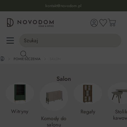
kontakt@novodom.pl
wnej zawartości
Dostawa z wniesieniem
30 dni na zwrot lub wymianę
98% zadowolonych klientów
Infolinia:
515 639 067
(pon-pt: 7-17, sb-nd: 9-17)
POMIESZCZENIA
SALON
Salon
Witryny
Regały
Stolik
kawo
Komody do
salonu