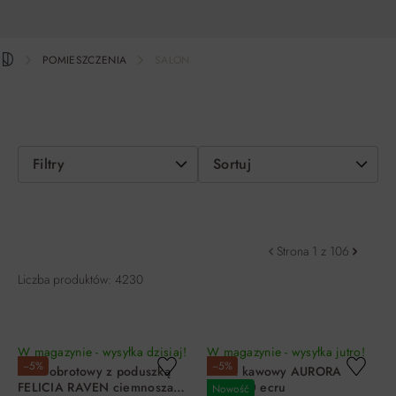
POMIESZCZENIA
SALON
Filtry
Sortuj
Strona 1 z 106
Liczba produktów: 4230
W magazynie - wysyłka dzisiaj!
W magazynie - wysyłka jutro!
−5%
−5%
Fotel obrotowy z poduszką
Stolik kawowy AURORA
FELICIA RAVEN ciemnoszary
FI45X50 ecru
Nowość