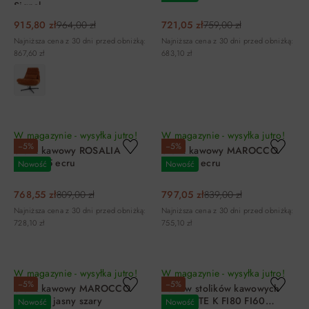
Signal
915,80 zł
964,00 zł
721,05 zł
759,00 zł
Najniższa cena z 30 dni przed obniżką:
Najniższa cena z 30 dni przed obniżką:
867,60 zł
683,10 zł
DO KOSZYKA
DO KOSZYKA
W magazynie - wysyłka jutro!
W magazynie - wysyłka jutro!
−5%
−5%
Stolik kawowy ROSALIA
Stolik kawowy MAROCCO
FI80X45 ecru
120X60 ecru
Nowość
Nowość
768,55 zł
809,00 zł
797,05 zł
839,00 zł
Najniższa cena z 30 dni przed obniżką:
Najniższa cena z 30 dni przed obniżką:
728,10 zł
755,10 zł
DO KOSZYKA
DO KOSZYKA
W magazynie - wysyłka jutro!
W magazynie - wysyłka jutro!
−5%
−5%
Stolik kawowy MAROCCO
Zestaw stolików kawowych
120X60 jasny szary
FERRANTE K FI80 FI60
Nowość
Nowość