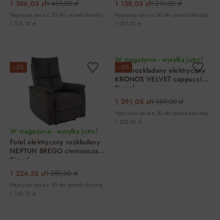
1 386,05 zł
1 459,00 zł
1 158,05 zł
1 219,00 zł
Najniższa cena z 30 dni przed obniżką:
Najniższa cena z 30 dni przed obniżką:
1 313,10 zł
1 097,10 zł
DO KOSZYKA
DO KOSZYKA
W magazynie - wysyłka jutro!
−5%
−5%
Fotel rozkładany elektryczny
KRONOS VELVET cappuccino
Signal
1 291,05 zł
1 359,00 zł
Najniższa cena z 30 dni przed obniżką:
1 223,10 zł
W magazynie - wysyłka jutro!
Fotel elektryczny rozkładany
NEPTUN BREGO ciemnoszary
Signal
1 224,55 zł
1 289,00 zł
Najniższa cena z 30 dni przed obniżką:
1 160,10 zł
DO KOSZYKA
DO KOSZYKA