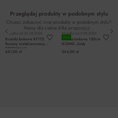
Przeglądaj produkty w podobnym stylu
Chcesz zobaczyć inne produkty w podobnym stylu?
Mamy dla ciebie kilka propozycji…
Wysyłka od
26.08.2026
Wysyłka od
9.08.2026
ECO
Krzesło bukowe KT172
Blat łazienkowy 120cm
Surowy nielakierowany
ICONIC, biały
DRREWMAX
651,00 zł
344,00 zł
DO KOSZYKA
DO KOSZYKA