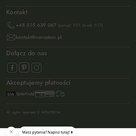
Kontakt
+48 515 639 067
(pon-pt: 7-17, sb-nd: 9-17)
kontakt@novodom.pl
Dołącz do nas
Akceptujemy płatności
All rights reserved © NOVODOM