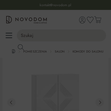
Infolinia:
515 639 067
(pon-pt: 7-17, sb-nd: 9-17)
kontakt@novodom.pl
wnej zawartości
Dostawa z wniesieniem
30 dni na zwrot lub wymianę
98% zadowolonych klientów
Infolinia:
515 639 067
(pon-pt: 7-17, sb-nd: 9-17)
POMIESZCZENIA
SALON
KOMODY DO SALONU