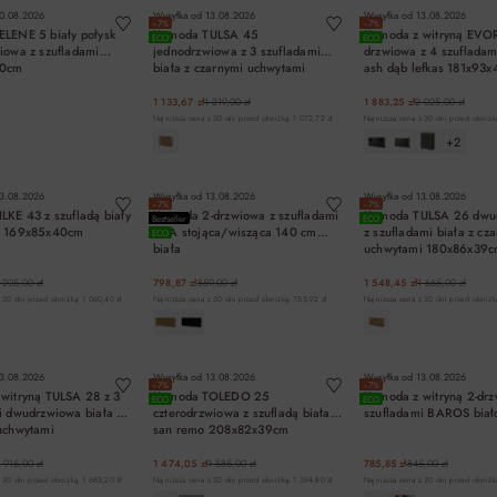
0.08.2026
Wysyłka od
13.08.2026
Wysyłka od
13.08.2026
−7%
−7%
LENE 5 biały połysk
Komoda TULSA 45
Komoda z witryną EVO
ECO
ECO
iowa z szufladami
jednodrzwiowa z 3 szufladami
drzwiowa z 4 szufladam
40cm
biała z czarnymi uchwytami
ash dąb lefkas 181x93
120x86x39cm
1 133,67 zł
1 219,00 zł
1 883,25 zł
2 025,00 zł
Najniższa cena z 30 dni przed obniżką: 1 072,72 zł
Najniższa cena z 30 dni przed obniżką
+2
DO KOSZYKA
DO KOSZYKA
DO KOSZYK
3.08.2026
Wysyłka od
13.08.2026
Wysyłka od
13.08.2026
−7%
−7%
LKE 43 z szufladą biały
Komoda 2-drzwiowa z szufladami
Komoda TULSA 26 dwu
Bestseller
ECO
n 169x85x40cm
AVA stojąca/wisząca 140 cm
z szufladami biała z cz
ECO
biała
uchwytami 180x86x39
 205,00 zł
798,87 zł
859,00 zł
1 548,45 zł
1 665,00 zł
 30 dni przed obniżką: 1 060,40 zł
Najniższa cena z 30 dni przed obniżką: 755,92 zł
Najniższa cena z 30 dni przed obniżką
DO KOSZYKA
DO KOSZYKA
DO KOSZYK
3.08.2026
Wysyłka od
13.08.2026
Wysyłka od
13.08.2026
−7%
−7%
witryną TULSA 28 z 3
Komoda TOLEDO 25
Komoda z witryną 2-drz
ECO
ECO
i dwudrzwiowa biała z
czterodrzwiowa z szufladą biała
szufladami BAROS biał
uchwytami
san remo 208x82x39cm
39cm
 915,00 zł
1 474,05 zł
1 585,00 zł
785,85 zł
845,00 zł
 30 dni przed obniżką: 1 685,20 zł
Najniższa cena z 30 dni przed obniżką: 1 394,80 zł
Najniższa cena z 30 dni przed obniżk