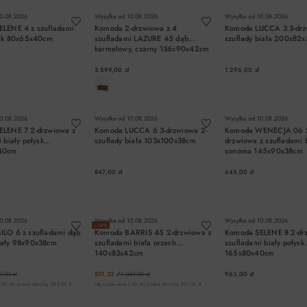
0.08.2026
Wysyłka od
10.08.2026
Wysyłka od
10.08.2026
LENE 4 z szufladami
Komoda 2-drzwiowa z 4
Komoda LUCCA 3 3-drz
ysk 80x65x40cm
szufladami LAZURE 45 dąb
szuflady biała 200x82
karmelowy, czarny 136x90x42cm
3 599,00 zł
1 296,00 zł
DO KOSZYKA
DO KOSZYKA
DO KOSZYK
0.08.2026
Wysyłka od
10.08.2026
Wysyłka od
10.08.2026
ELENE 7 2-drzwiowa z
Komoda LUCCA 6 3-drzwiowa 2-
Komoda WENECJA 06 
 biały połysk
szuflady biała 103x100x38cm
drzwiowa z szufladami 
40cm
sonoma 145x90x38cm
847,00 zł
645,00 zł
DO KOSZYKA
DO KOSZYKA
DO KOSZYK
0.08.2026
Wysyłka od
10.08.2026
Wysyłka od
10.08.2026
−19%
LO 6 z szufladami dąb
Komoda BARRIS 45 2-drzwiowa z
Komoda SELENE 8 2-dr
iały 98x90x38cm
szufladami biała orzech
szufladami biały połysk
140x83x42cm
165x80x40cm
7,00 zł
851,32 zł
1 047,00 zł
963,00 zł
 30 dni przed obniżką: 395,98 zł
Najniższa cena z 30 dni przed obniżką: 851,32 zł
DO KOSZYKA
DO KOSZYKA
DO KOSZYK