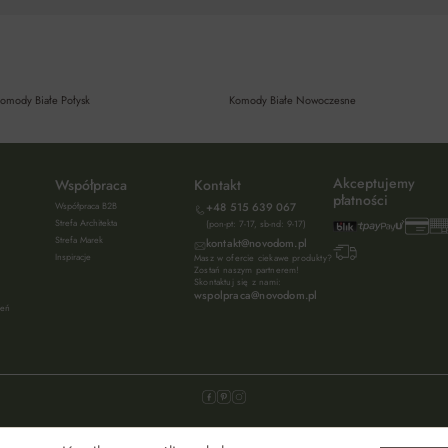
omody Białe Połysk
Komody Białe Nowoczesne
Akceptujemy
Współpraca
Kontakt
płatności
Współpraca B2B
+48 515 639 067
Strefa Architekta
(pon-pt: 7-17, sb-nd: 9-17)
Strefa Marek
kontakt@novodom.pl
Inspiracje
Masz w ofercie ciekawe produkty?
Zostań naszym partnerem!
Skontaktuj się z nami:
wspolpraca@novodom.pl
ień