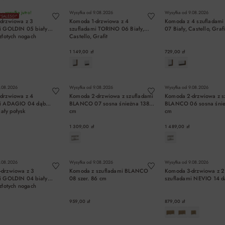
- wysyłka jutro!
Wysyłka od
9.08.2026
Wysyłka od
9.08.2026
"SALE50!"
drzwiowa z 3
Komoda 1-drzwiowa z 4
Komoda z 4 szufladam
i GOLDIN 05 biały
szufladami TORINO 06 Biały,
07 Biały, Castello, Grafi
złotych nogach
Castello, Grafit
1 149,00 zł
729,00 zł
DO KOSZYKA
DO KOSZYKA
DO KOSZYK
.08.2026
Wysyłka od
9.08.2026
Wysyłka od
9.08.2026
drzwiowa z 4
Komoda 2-drzwiowa z szufladami
Komoda 2-drzwiowa z s
mi ADAGIO 04 dąb
BLANCO 07 sosna śnieżna 138
BLANCO 06 sosna śnie
iały połysk
cm
cm
1 309,00 zł
1 489,00 zł
DO KOSZYKA
DO KOSZYKA
DO KOSZYK
.08.2026
Wysyłka od
9.08.2026
Wysyłka od
9.08.2026
drzwiowa z 3
Komoda z szufladami BLANCO
Komoda 3-drzwiowa z 2
i GOLDIN 04 biały
08 szer. 86 cm
szufladami NEVIO 14 dą
złotych nogach
959,00 zł
879,00 zł
DO KOSZYKA
DO KOSZYKA
DO KOSZYK