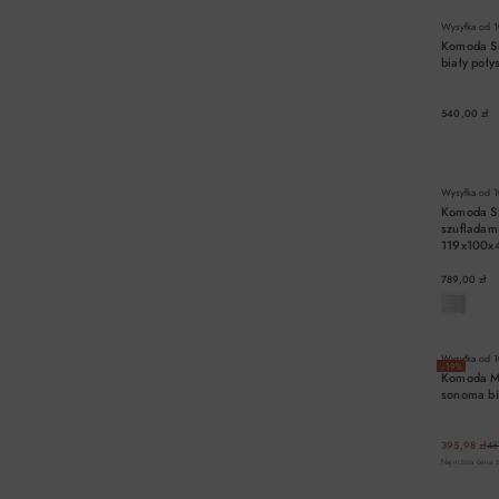
Wysyłka od
1
Komoda SE
biały poł
540,00 zł
Wysyłka od
1
Komoda S
szufladami
119x100x
789,00 zł
Wysyłka od
1
−19%
Komoda MI
sonoma b
395,98 zł
48
Najniższa cena z