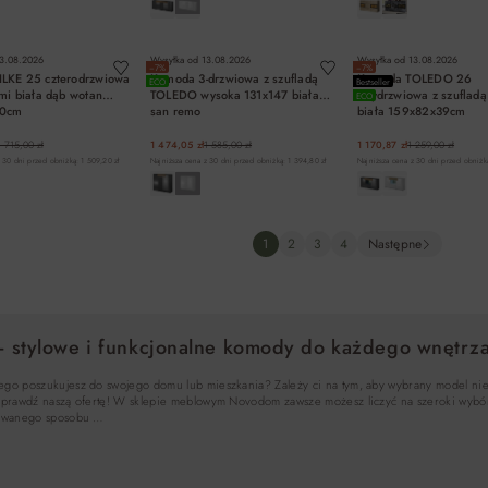
DO KOSZYKA
DO KOSZYKA
DO KOSZYK
3.08.2026
Wysyłka od
13.08.2026
Wysyłka od
13.08.2026
−7%
−7%
LKE 25 czterodrzwiowa
Komoda 3-drzwiowa z szufladą
Komoda TOLEDO 26
ECO
Bestseller
ami biała dąb wotan
TOLEDO wysoka 131x147 biała
trzydrzwiowa z szufladą
ECO
40cm
san remo
biała 159x82x39cm
1 715,00 zł
1 474,05 zł
1 585,00 zł
1 170,87 zł
1 259,00 zł
 30 dni przed obniżką: 1 509,20 zł
Najniższa cena z 30 dni przed obniżką: 1 394,80 zł
Najniższa cena z 30 dni przed obniżką
DO KOSZYKA
DO KOSZYKA
DO KOSZYK
1
2
3
4
Następne
– stylowe i funkcjonalne komody do każdego wnętrz
go poszukujesz do swojego domu lub mieszkania? Zależy ci na tym, aby wybrany model nie ty
? Sprawdź naszą ofertę! W sklepie meblowym Novodom zawsze możesz liczyć na szeroki wybó
anowanego sposobu …