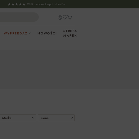
98% zadowolonych klientów
STREFA
WYPRZEDAŻ
NOWOŚCI
MAREK
Marka
Cena