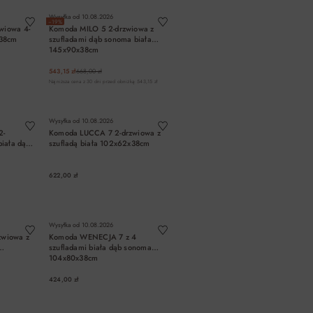
Wysyłka od
10.08.2026
−19%
wiowa 4-
Komoda MILO 5 2-drzwiowa z
x38cm
szufladami dąb sonoma biała
145x90x38cm
543,15 zł
668,00 zł
Najniższa cena z 30 dni przed obniżką: 543,15 zł
A
DO KOSZYKA
Wysyłka od
10.08.2026
2-
Komoda LUCCA 7 2-drzwiowa z
biała dąb
szufladą biała 102x62x38cm
622,00 zł
A
DO KOSZYKA
Wysyłka od
10.08.2026
zwiowa z
Komoda WENECJA 7 z 4
szufladami biała dąb sonoma
104x80x38cm
424,00 zł
A
DO KOSZYKA