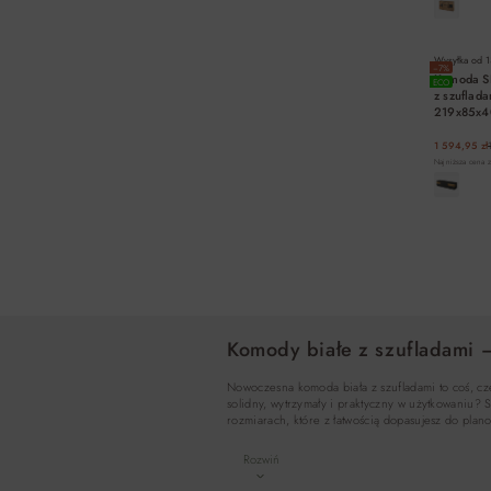
Wysyłka od
1
−7%
Komoda SI
ECO
z szuflad
219x85x
1 594,95 zł
Najniższa cena z
Komody białe z szufladami 
Nowoczesna komoda biała z szufladami to coś, cze
solidny, wytrzymały i praktyczny w użytkowaniu
rozmiarach, które z łatwością dopasujesz do pl
Rozwiń