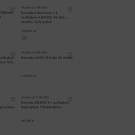
Wysyłka od
9.08.2026
i TORINO
Komoda 2-drzwiowa z 4
t
szufladami ADAGIO 06 dąb
castello, biały połysk
1 839,00 zł
A
DO KOSZYKA
Wysyłka od
9.08.2026
zufladami
Komoda LAHTI 10 biała ML Meble
żna 165
1 199,00 zł
A
DO KOSZYKA
Wysyłka od
10.08.2026
Komoda SELENE 3 z szufladami
b artisan
biały połysk 119x65x40cm
691,00 zł
A
DO KOSZYKA