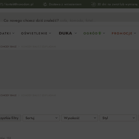
/
17)
kontakt@novodom.pl
Dostawa z wniesieniem
30 dni na zwrot lub wymianę
Co novego chcesz dziś znaleźć?
sofa, komoda, fotel...
DATKI
OŚWIETLENIE
OGRÓD
PROMOCJE
KOMODY BIAŁE
KOMODY BIAŁE Z SZUFLADAMI
KOMODY BIAŁE
KOMODY BIAŁE Z SZUFLADAMI
ystkie filtry
Sortuj
Wysokość
Styl
któw: 153