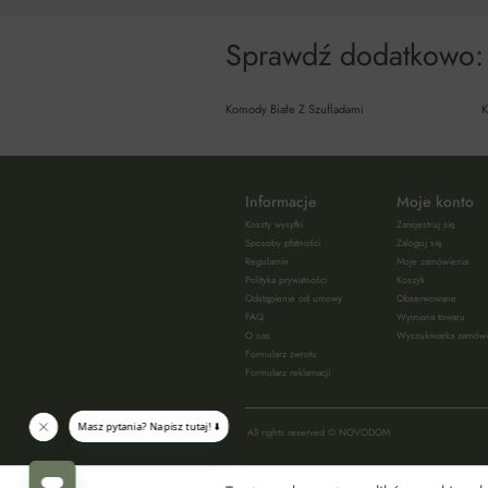
Sprawdź dodatkowo:
Komody Białe Z Szufladami
K
Informacje
Moje konto
Koszty wysyłki
Zarejestruj się
Sposoby płatności
Zaloguj się
Regulamin
Moje zamówienia
Polityka prywatności
Koszyk
Odstąpienie od umowy
Obserwowane
FAQ
Wymiana towaru
O nas
Wyszukiwarka zamów
Formularz zwrotu
Formularz reklamacji
All rights reserved © NOVODOM