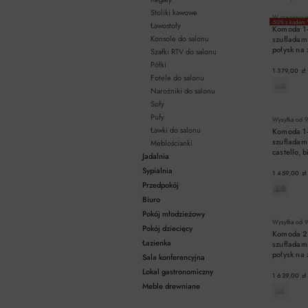
Stoliki kawowe
W magazynie 
-50% z kodem 
Ławostoły
Komoda 1-
Konsole do salonu
szufladam
połysk na 
Szafki RTV do salonu
Półki
1 379,00 zł
Fotele do salonu
Narożniki do salonu
Sofy
Pufy
Wysyłka od
9
Ławki do salonu
Komoda 1-
szuflada
Meblościanki
castello, b
Jadalnia
Sypialnia
1 459,00 zł
Przedpokój
Biuro
Pokój młodzieżowy
Wysyłka od
9
Pokój dziecięcy
Komoda 2-
Łazienka
szufladam
połysk na 
Sala konferencyjna
Lokal gastronomiczny
1 639,00 zł
Meble drewniane