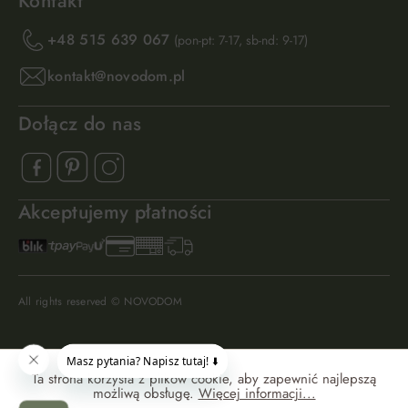
Kontakt
+48 515 639 067
(pon-pt: 7-17, sb-nd: 9-17)
kontakt@novodom.pl
Dołącz do nas
Akceptujemy płatności
All rights reserved © NOVODOM
Ta strona korzysta z plików cookie, aby zapewnić najlepszą
możliwą obsługę.
Więcej informacji...