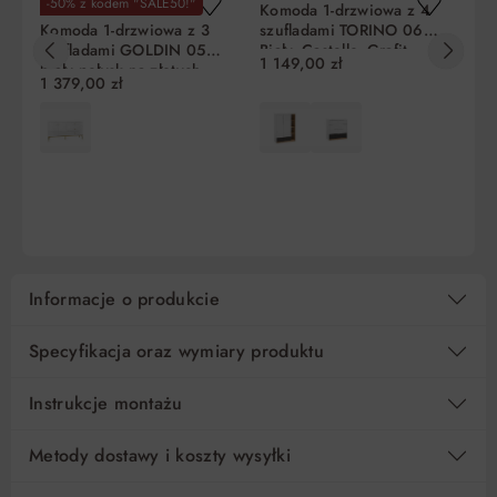
-50% z kodem "SALE50!"
dzisiaj!
Komoda 1-drzwiowa z 4
Ko
Komoda 1-drzwiowa z 3
szufladami TORINO 06
TO
szufladami GOLDIN 05
Biały, Castello, Grafit
Gr
1 149,00 zł
72
biały połysk na złotych
Liczba
Miesięczna
RRSO
Do
1 379,00 zł
nogach
rat
rata
zapłaty
5
175,80 zł
0%
879,00 zł
DO KOSZYKA
DO KOSZYKA
10
87,90 zł
0%
879,00 zł
15
58,60 zł
0%
879,00 zł
Informacje o produkcie
Regulamin
Koszt kredytu
Pośrednik kredytowy i organizacje finansujące
Specyfikacja oraz wymiary produktu
Instrukcje montażu
Metody dostawy i koszty wysyłki