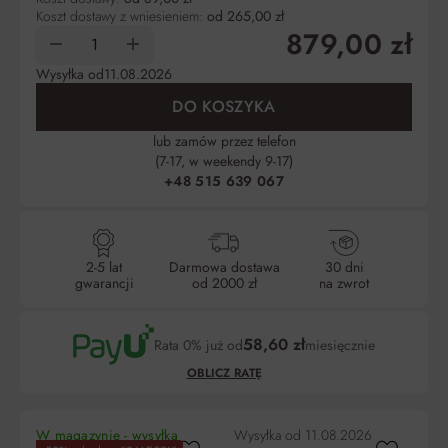
Koszt dostawy z wniesieniem:
od 265,00 zł
879,00 zł
Wysyłka od
11.08.2026
DO KOSZYKA
lub zamów przez telefon
(7-17, w weekendy 9-17)
+48 515 639 067
2-5 lat
Darmowa dostawa
30 dni
gwarancji
od 2000 zł
na zwrot
58,60 zł
Rata 0% już od
miesięcznie
OBLICZ RATĘ
W magazynie - wysyłka
Wysyłka od
11.08.2026
Wy