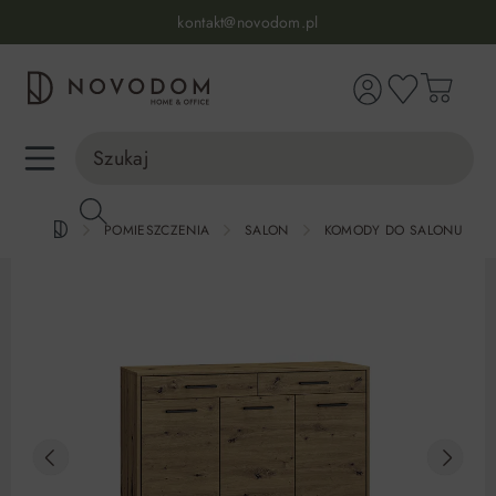
Infolinia:
515 639 067
(pon-pt: 7-17, sb-nd: 9-17)
kontakt@novodom.pl
wnej zawartości
Dostawa z wniesieniem
30 dni na zwrot lub wymianę
98% zadowolonych klientów
Infolinia:
515 639 067
(pon-pt: 7-17, sb-nd: 9-17)
POMIESZCZENIA
SALON
KOMODY DO SALONU