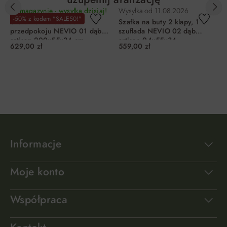
W magazynie - wysyłka dzisiaj!
Wysyłka od
11.08.2026
-50% z kodem "SALE50!"
Szafa 1-drzwiowa do
Szafka na buty 2 klapy, 1
przedpokoju NEVIO 01 dąb
szuflada NEVIO 02 dąb
artisan 200x55x34 cm
artisan 94x55x34
629,00 zł
559,00 zł
DO KOSZYKA
DO KOSZYKA
Informacje
Moje konto
Współpraca