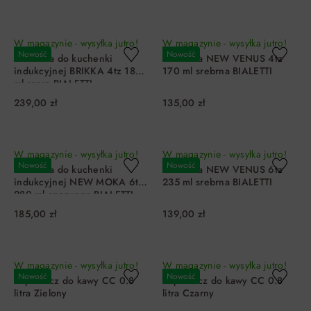
DO KOSZYKA
DO KOSZYKA
W magazynie - wysyłka jutro!
W magazynie - wysyłka jutro!
Nowość
Nowość
Kawiarka do kuchenki
Kawiarka NEW VENUS 4tz
indukcyjnej BRIKKA 4tz 180
170 ml srebrna BIALETTI
ml szara BIALETTI
239,00 zł
135,00 zł
DO KOSZYKA
DO KOSZYKA
W magazynie - wysyłka jutro!
W magazynie - wysyłka jutro!
Nowość
Nowość
Kawiarka do kuchenki
Kawiarka NEW VENUS 6tz
indukcyjnej NEW MOKA 6tz
235 ml srebrna BIALETTI
280 ml czerwona BIALETTI
185,00 zł
139,00 zł
DO KOSZYKA
DO KOSZYKA
W magazynie - wysyłka jutro!
W magazynie - wysyłka jutro!
Nowość
Nowość
Zaparzacz do kawy CC 0.8
Zaparzacz do kawy CC 0.8
litra Zielony
litra Czarny