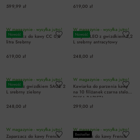
599,99 zł
619,00 zł
DO KOSZYKA
DO KOSZYKA
W magazynie - wysyłka jutro!
W magazynie - wysyłka jutro!
Nowość
Nowość
Zaparzacz do kawy CC 0,8
Czajnik LEO z gwizdkiem 2,2
litra Srebrny
L srebrny antracytowy
619,00 zł
248,00 zł
DO KOSZYKA
DO KOSZYKA
W magazynie - wysyłka jutro!
W magazynie - wysyłka jutro!
Nowość
Czajnik z gwizdkiem SAGE 2
Kawiarka do parzenia kawy
L srebrny zielony
na 10 filiżanek czarna stalowa
DUKA BARISTA
248,00 zł
299,00 zł
DO KOSZYKA
DO KOSZYKA
W magazynie - wysyłka jutro!
W magazynie - wysyłka jutro!
Bestseller
Zaparzacz do kawy French
Zaparzacz do kawy French