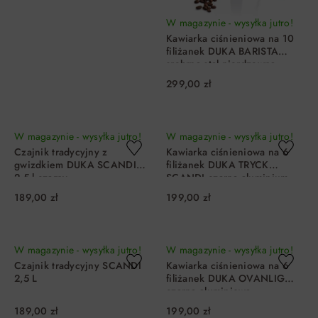
W magazynie - wysyłka jutro!
Kawiarka ciśnieniowa na 10
filiżanek DUKA BARISTA
srebrna stal nierdzewna
299,00 zł
DO KOSZYKA
DO KOSZYKA
W magazynie - wysyłka jutro!
W magazynie - wysyłka jutro!
Czajnik tradycyjny z
Kawiarka ciśnieniowa na 6
gwizdkiem DUKA SCANDI
filiżanek DUKA TRYCK
2,5 l czarny
SCANDI czarna aluminium
189,00 zł
199,00 zł
DO KOSZYKA
DO KOSZYKA
W magazynie - wysyłka jutro!
W magazynie - wysyłka jutro!
Czajnik tradycyjny SCANDI
Kawiarka ciśnieniowa na 6
2,5 L
filiżanek DUKA OVANLIG
czarna aluminiowa
189,00 zł
199,00 zł