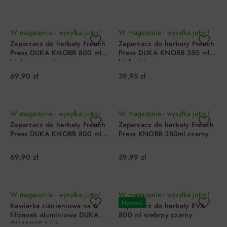
DO KOSZYKA
DO KOSZYKA
W magazynie - wysyłka jutro!
W magazynie - wysyłka jutro!
Zaparzacz do herbaty French
Zaparzacz do herbary French
Press DUKA KNOBB 800 ml
Press DUKA KNOBB 350 ml
biały pomarańczowy
biały różowy
69,90 zł
39,95 zł
DO KOSZYKA
DO KOSZYKA
W magazynie - wysyłka jutro!
W magazynie - wysyłka jutro!
Zaparzacz do herbaty French
Zaparzacz do herbaty French
Press DUKA KNOBB 800 ml
Press KNOBB 350ml czarny
czarny
69,90 zł
39,99 zł
DO KOSZYKA
DO KOSZYKA
W magazynie - wysyłka jutro!
W magazynie - wysyłka jutro!
Nowość
Kawiarka ciśnieniowa na 6
Zaparzacz do herbaty EVA
filiżanek aluminiowa DUKA
800 ml srebrny czarny
OVANLIG biała