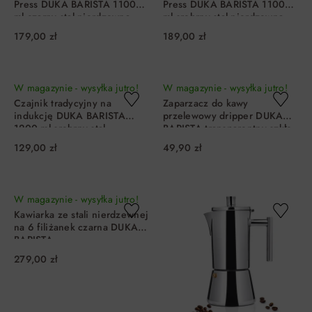
Press DUKA BARISTA 1100
Press DUKA BARISTA 1100
ml czarny stal nierdzewna
ml srebrny stal nierdzewna
179,00 zł
189,00 zł
DO KOSZYKA
DO KOSZYKA
W magazynie - wysyłka jutro!
W magazynie - wysyłka jutro!
Czajnik tradycyjny na
Zaparzacz do kawy
indukcję DUKA BARISTA
przelewowy dripper DUKA
1200 ml srebrny stal
BARISTA transparentny szkło
nierdzewna
129,00 zł
49,90 zł
DO KOSZYKA
DO KOSZYKA
W magazynie - wysyłka jutro!
Kawiarka ze stali nierdzewnej
na 6 filiżanek czarna DUKA
BARISTA
279,00 zł