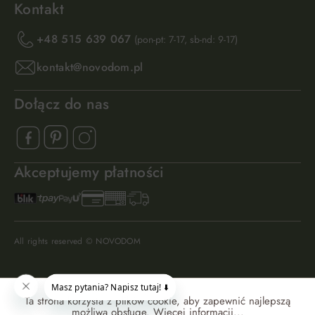
Kontakt
+48 515 639 067
(pon-pt: 7-17, sb-nd: 9-17)
kontakt@novodom.pl
Dołącz do nas
Akceptujemy płatności
All rights reserved © NOVODOM
Ta strona korzysta z plików cookie, aby zapewnić najlepszą
możliwą obsługę.
Więcej informacji...