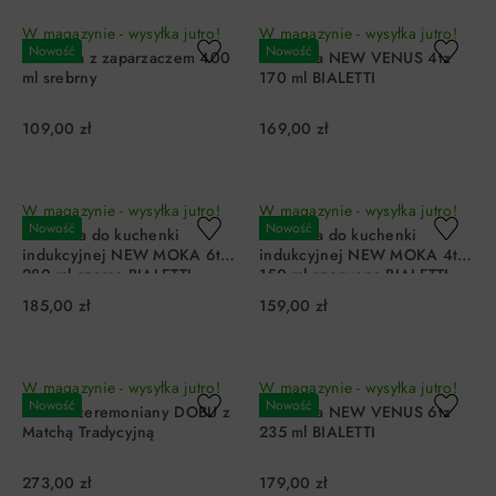
W magazynie - wysyłka jutro!
W magazynie - wysyłka jutro!
Nowość
Nowość
Szklanka z zaparzaczem 400
Kawiarka NEW VENUS 4tz
ml srebrny
170 ml BIALETTI
109,00 zł
169,00 zł
DO KOSZYKA
DO KOSZYKA
W magazynie - wysyłka jutro!
W magazynie - wysyłka jutro!
Nowość
Nowość
Kawiarka do kuchenki
Kawiarka do kuchenki
indukcyjnej NEW MOKA 6tz
indukcyjnej NEW MOKA 4tz
280 ml czarna BIALETTI
150 ml czerwona BIALETTI
185,00 zł
159,00 zł
DO KOSZYKA
DO KOSZYKA
W magazynie - wysyłka jutro!
W magazynie - wysyłka jutro!
Nowość
Nowość
Zestaw ceremoniany DOBU z
Kawiarka NEW VENUS 6tz
Matchą Tradycyjną
235 ml BIALETTI
273,00 zł
179,00 zł