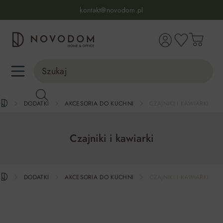
Infolinia:
515 639 067
(pon-pt: 7-17, sb-nd: 9-17)
kontakt@novodom.pl
wnej zawartości
Dostawa z wniesieniem
30 dni na zwrot lub wymianę
98% zadowolonych klientów
Infolinia:
515 639 067
(pon-pt: 7-17, sb-nd: 9-17)
DODATKI
AKCESORIA DO KUCHNI
CZAJNIKI I KAWIARKI
Czajniki i kawiarki
DODATKI
AKCESORIA DO KUCHNI
CZAJNIKI I KAWIARKI