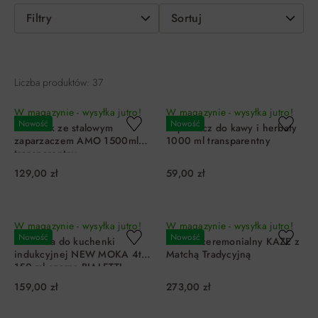
Filtry
Sortuj
Liczba produktów: 37
W magazynie - wysyłka jutro!
W magazynie - wysyłka jutro!
Nowość
Nowość
Dzbanek ze stalowym
Zaparzacz do kawy i herbaty
zaparzaczem AMO 1500ml
1000 ml transparentny
transparentny
129,00 zł
59,00 zł
DO KOSZYKA
DO KOSZYKA
W magazynie - wysyłka jutro!
W magazynie - wysyłka jutro!
Nowość
Nowość
Kawiarka do kuchenki
Zestaw ceremonialny KAZE z
indukcyjnej NEW MOKA 4tz
Matchą Tradycyjną
150 ml czarna BIALETTI
159,00 zł
273,00 zł
DO KOSZYKA
DO KOSZYKA