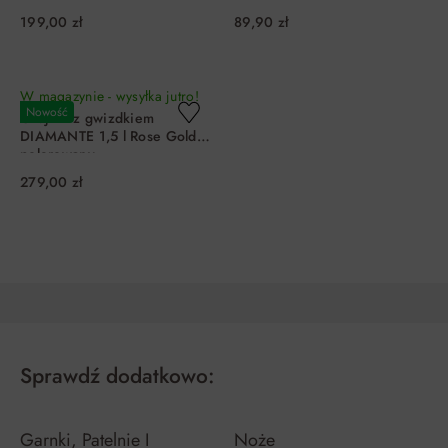
199,00 zł
89,90 zł
DO KOSZYKA
DO KOSZYKA
W magazynie - wysyłka jutro!
Nowość
Czajnik z gwizdkiem
DIAMANTE 1,5 l Rose Gold
polerowany
279,00 zł
DO KOSZYKA
Sprawdź dodatkowo:
Garnki, Patelnie I
Noże