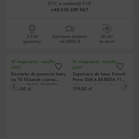
(7-17, w weekendy 9-17)
+48 515 639 067
2-5 lat
Darmowa dostawa
30 dni
gwarancji
od 2000 zł
na zwrot
W magazynie - wysyłka
W magazynie - wysyłka
W 
jutro!
jutro!
ju
Kawiarka do parzenia kawy
Zaparzacz do kawy French
Za
na 10 filiżanek czarna
Press DUKA BARISTA 1100
pr
stalowa DUKA BARISTA
ml czarny stal nierdzewna
BA
299,00 zł
179,00 zł
49
sz