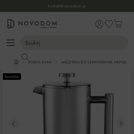
Infolinia:
515 639 067
(pon-pt: 7-17, sb-nd: 9-17)
kontakt@novodom.pl
wnej zawartości
Dostawa z wniesieniem
30 dni na zwrot lub wymianę
98% zadowolonych klientów
Infolinia:
515 639 067
(pon-pt: 7-17, sb-nd: 9-17)
STREFA DUKA
NACZYNIA DO SERWOWANIA NAPOJÓW
Bestseller