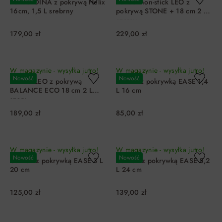
Rondel DINA z pokrywą Helix
Rondel non-stick LEO z
16cm, 1,5 L srebrny
pokrywą STONE + 18 cm 2 L
czarny
179,00 zł
229,00 zł
DO KOSZYKA
DO KOSZYKA
W magazynie - wysyłka jutro!
W magazynie - wysyłka jutro!
Nowość
Nowość
Rondel LEO z pokrywą
Rondel z pokrywką EASE 1,4
BALANCE ECO 18 cm 2 L
L 16 cm
szary
189,00 zł
85,00 zł
DO KOSZYKA
DO KOSZYKA
W magazynie - wysyłka jutro!
W magazynie - wysyłka jutro!
Nowość
Nowość
Garnek z pokrywką EASE 3 L
Garnek z pokrywką EASE 5,2
20 cm
L 24 cm
125,00 zł
139,00 zł
DO KOSZYKA
DO KOSZYKA