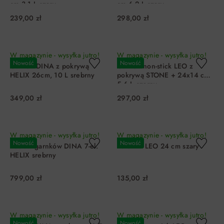
cm 3,1 L szary
cm 6,2 L szary
239,00 zł
298,00 zł
DO KOSZYKA
DO KOSZYKA
W magazynie - wysyłka jutro!
W magazynie - wysyłka jutro!
Nowość
Nowość
Garnek DINA z pokrywą
Garnek non-stick LEO z
HELIX 26cm, 10 L srebrny
pokrywą STONE + 24x14 cm
5,6 L czarny
349,00 zł
297,00 zł
DO KOSZYKA
DO KOSZYKA
W magazynie - wysyłka jutro!
W magazynie - wysyłka jutro!
Nowość
Nowość
Zestaw garnków DINA 7-el.
Patelnia LEO 24 cm szary
HELIX srebrny
799,00 zł
135,00 zł
DO KOSZYKA
DO KOSZYKA
W magazynie - wysyłka jutro!
W magazynie - wysyłka jutro!
Nowość
Nowość