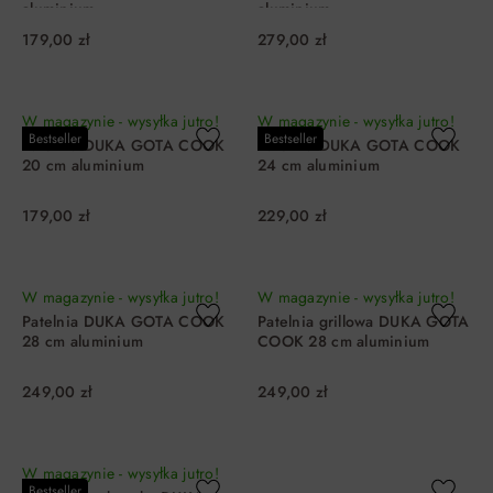
aluminium
aluminium
179,00 zł
279,00 zł
DO KOSZYKA
DO KOSZYKA
W magazynie - wysyłka jutro!
W magazynie - wysyłka jutro!
Bestseller
Bestseller
Patelnia DUKA GOTA COOK
Patelnia DUKA GOTA COOK
20 cm aluminium
24 cm aluminium
179,00 zł
229,00 zł
DO KOSZYKA
DO KOSZYKA
W magazynie - wysyłka jutro!
W magazynie - wysyłka jutro!
Patelnia DUKA GOTA COOK
Patelnia grillowa DUKA GOTA
28 cm aluminium
COOK 28 cm aluminium
249,00 zł
249,00 zł
DO KOSZYKA
DO KOSZYKA
W magazynie - wysyłka jutro!
Bestseller