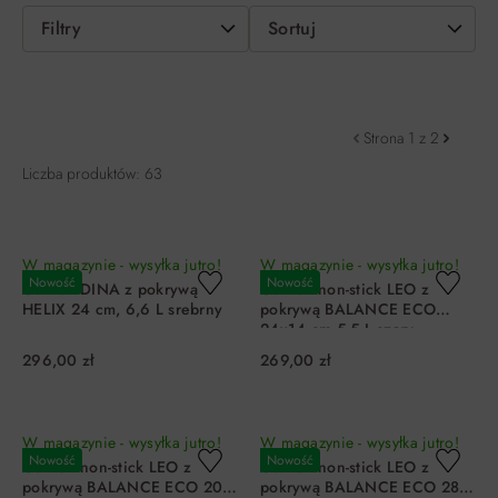
Filtry
Sortuj
Strona 1 z 2
Liczba produktów: 63
W magazynie - wysyłka jutro!
W magazynie - wysyłka jutro!
Nowość
Nowość
Garnek DINA z pokrywą
Garnek non-stick LEO z
HELIX 24 cm, 6,6 L srebrny
pokrywą BALANCE ECO
24x14 cm 5,5 L szary
296,00 zł
269,00 zł
DO KOSZYKA
DO KOSZYKA
W magazynie - wysyłka jutro!
W magazynie - wysyłka jutro!
Nowość
Nowość
Garnek non-stick LEO z
Garnek non-stick LEO z
pokrywą BALANCE ECO 20
pokrywą BALANCE ECO 28