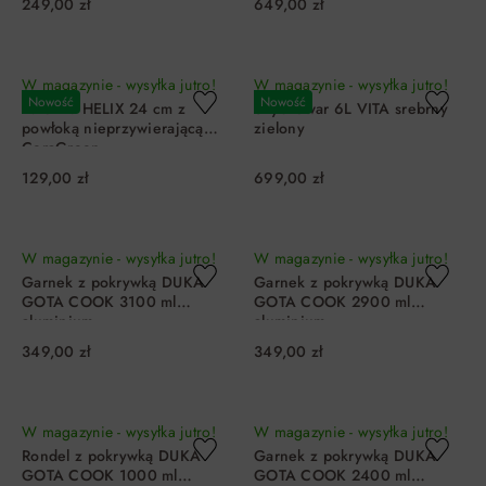
249,00 zł
649,00 zł
DO KOSZYKA
DO KOSZYKA
W magazynie - wysyłka jutro!
W magazynie - wysyłka jutro!
Nowość
Nowość
Patelnia HELIX 24 cm z
Szybkowar 6L VITA srebrny
powłoką nieprzywierającą
zielony
CeraGreen
129,00 zł
699,00 zł
DO KOSZYKA
DO KOSZYKA
W magazynie - wysyłka jutro!
W magazynie - wysyłka jutro!
Garnek z pokrywką DUKA
Garnek z pokrywką DUKA
GOTA COOK 3100 ml
GOTA COOK 2900 ml
aluminium
aluminium
349,00 zł
349,00 zł
DO KOSZYKA
DO KOSZYKA
W magazynie - wysyłka jutro!
W magazynie - wysyłka jutro!
Rondel z pokrywką DUKA
Garnek z pokrywką DUKA
GOTA COOK 1000 ml
GOTA COOK 2400 ml