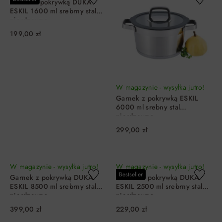
Rondel z pokrywką DUKA
ESKIL 1600 ml srebrny stal
nierdzewna
199,00 zł
W magazynie - wysyłka jutro!
Garnek z pokrywką ESKIL
6000 ml srebny stal
nierdzewna
299,00 zł
DO KOSZYKA
DO KOSZYKA
W magazynie - wysyłka jutro!
W magazynie - wysyłka jutro!
Bestseller
Garnek z pokrywką DUKA
Garnek z pokrywką DUKA
ESKIL 8500 ml srebrny stal
ESKIL 2500 ml srebrny stal
nierdzewna
nierdzewna
399,00 zł
229,00 zł