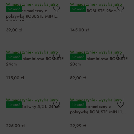
W magazynie - wysyłka jutro!
W magazynie - wysyłka jutro!
Nowość
Nowość
Garnek ceramiczny z
Patelnia ROBUSTE 28cm
pokrywką ROBUSTE MINI
0,38 L 12 cm
39,00 zł
145,00 zł
DO KOSZYKA
DO KOSZYKA
W magazynie - wysyłka jutro!
W magazynie - wysyłka jutro!
Nowość
Nowość
Patelnia aluminiowa ROBUSTE
Patelnia aluminiowa ROBUSTE
24cm
20cm
115,00 zł
89,00 zł
DO KOSZYKA
DO KOSZYKA
W magazynie - wysyłka jutro!
W magazynie - wysyłka jutro!
Nowość
Nowość
Garnek żeliwny 5,2 L 24 cm
Garnek ceramiczny z
pokrywką ROBUSTE MINI 10
cm
225,00 zł
29,99 zł