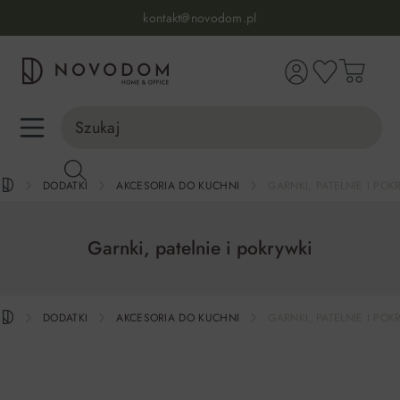
Infolinia:
515 639 067
(pon-pt: 7-17, sb-nd: 9-17)
kontakt@novodom.pl
wnej zawartości
Dostawa z wniesieniem
30 dni na zwrot lub wymianę
98% zadowolonych klientów
Infolinia:
515 639 067
(pon-pt: 7-17, sb-nd: 9-17)
DODATKI
AKCESORIA DO KUCHNI
GARNKI, PATELNIE I POK
Garnki, patelnie i pokrywki
DODATKI
AKCESORIA DO KUCHNI
GARNKI, PATELNIE I POK