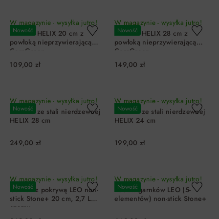
DO KOSZYKA
DO KOSZYKA
W magazynie - wysyłka jutro!
W magazynie - wysyłka jutro!
Nowość
Nowość
Patelnia HELIX 20 cm z
Patelnia HELIX 28 cm z
powłoką nieprzywierającą
powłoką nieprzywierającą
CeraGreen
CeraGreen
109,00 zł
149,00 zł
DO KOSZYKA
DO KOSZYKA
W magazynie - wysyłka jutro!
W magazynie - wysyłka jutro!
Nowość
Nowość
Patelnia ze stali nierdzewnej
Patelnia ze stali nierdzewnej
HELIX 28 cm
HELIX 24 cm
249,00 zł
199,00 zł
DO KOSZYKA
DO KOSZYKA
W magazynie - wysyłka jutro!
W magazynie - wysyłka jutro!
Nowość
Nowość
Garnek z pokrywą LEO non-
Zestaw garnków LEO (5-
stick Stone+ 20 cm, 2,7 L
elementów) non-stick Stone+
czarny