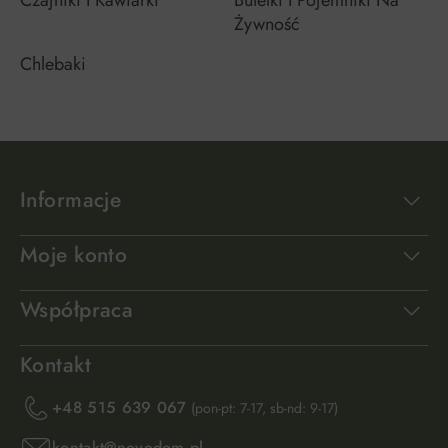
Czajniki I Kawiarki
Butelki I Pojemniki Na
Żywność
Chlebaki
Informacje
Moje konto
Współpraca
Kontakt
+48 515 639 067
(pon-pt: 7-17, sb-nd: 9-17)
kontakt@novodom.pl