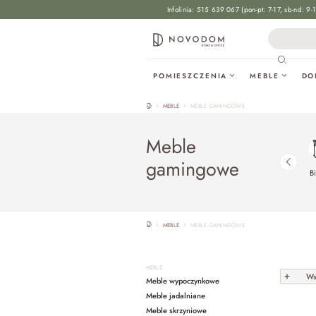
Infolinia:
515 639 067
(pon-pt: 7-17, sb-nd: 9-
wyszukiwania
Przejdź do głównej nawigacji
POMIESZCZENIA
MEBLE
DO
MEBLE
MEBLE GAMINGOWE
Meble
gamingowe
B
MEBLE
MEBLE GAMINGOWE
MEBLE
Wsz
Meble wypoczynkowe
Meble jadalniane
Meble skrzyniowe