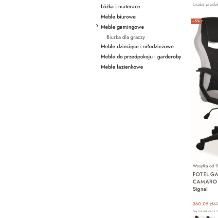
Liczba produ
Łóżka i materace
Meble biurowe
−5%
Meble gamingowe
Biurka dla graczy
Meble dziecięce i młodzieżowe
Meble do przedpokoju i garderoby
Meble łazienkowe
Wysyłka od
9
FOTEL G
CAMARO C
Signal
360,05 zł
37
Najniższa cena z