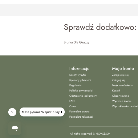
Sprawdź dodatkowo:
Biurka Dla Graczy
Informacje
Moje konto
Koszty wysyłki
Zarejestruj się
Sposoby płatności
Zaloguj się
Regulamin
Moje zamówienia
Polityka prywatności
Koszyk
Odstąpienie od umowy
Obserwowane
FAQ
Wymiana towaru
O nas
Wyszukiwarka zamów
Formularz zwrotu
Formularz reklamacji
All rights reserved © NOVODOM