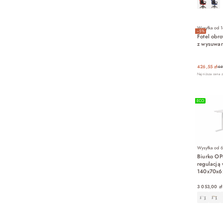
Wysyłka od
1
−5%
Fotel obr
z wysuwan
426,55 zł
44
Najniższa cena z
ECO
Wysyłka od
6
Biurko OP-
regulacją 
140x70x6
3 053,00 zł