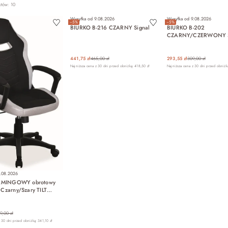
któw: 10
Wysyłka od
9.08.2026
Wysyłka od
9.08.2026
−5%
−5%
BIURKO B-216 CZARNY Signal
BIURKO B-202
CZARNY/CZERWONY S
441,75 zł
465,00 zł
293,55 zł
309,00 zł
Najniższa cena z 30 dni przed obniżką: 418,50 zł
Najniższa cena z 30 dni przed obniżką
.08.2026
AMINGOWY obrotowy
zarny/Szary TILT
9,00 zł
 30 dni przed obniżką: 341,10 zł