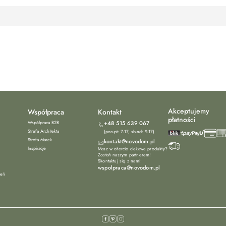
Akceptujemy
Współpraca
Kontakt
płatności
Współpraca B2B
+48 515 639 067
Strefa Architekta
(pon-pt: 7-17, sb-nd: 9-17)
Strefa Marek
kontakt@novodom.pl
Inspiracje
Masz w ofercie ciekawe produkty?
Zostań naszym partnerem!
Skontaktuj się z nami:
wspolpraca@novodom.pl
ień