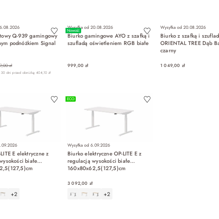
DO KOSZYKA
DO KOSZYKA
DO KOSZYK
6.08.2026
Wysyłka od
20.08.2026
Wysyłka od
20.08.2026
Nowość
otowy Q-939 gamingowy
Biurko gamingowe AYO z szafką i
Biurko z szafką i szufla
ym podnóżkiem Signal
szufladą oświetleniem RGB białe
ORIENTAL TREE Dąb Ba
czarny
9,00 zł
999,00 zł
1 049,00 zł
 30 dni przed obniżką: 404,10 zł
DO KOSZYKA
DO KOSZYKA
DO KOSZYK
ECO
.09.2026
Wysyłka od
6.09.2026
LITE E elektryczne z
Biurko elektryczne OP-LITE E z
wysokości białe
regulacją wysokości białe
2,5(127,5)cm
160x80x62,5(127,5)cm
3 092,00 zł
+2
+2
DO KOSZYKA
DO KOSZYKA