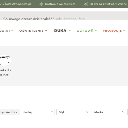
/
17)
kontakt@novodom.pl
Dostawa z wniesieniem
30 dni na zwrot lub wymianę
Co novego chcesz dziś znaleźć?
sofa, komoda, fotel...
DATKI
OŚWIETLENIE
OGRÓD
PROMOCJE
iurka dla
graczy
ystkie filtry
Sortuj
Styl
Marka