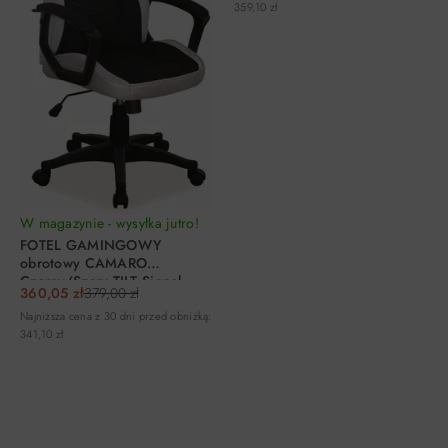
359,10 zł
W magazynie - wysyłka jutro!
FOTEL GAMINGOWY
obrotowy CAMARO
Czarny/Szary TILT Signal
360,05 zł
379,00 zł
Najniższa cena z 30 dni przed obniżką:
341,10 zł
DO KOSZYKA
DO KOSZYKA