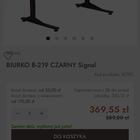
SIGNAL
BIURKO B-219 CZARNY Signal
Kod produktu: B219C
Koszt dostawy:
od 20,00 zł
Najniższa cena z 30 dni przed
Koszt dostawy z wniesieniem:
obniżką:
350,10 zł
od 170,00 zł
369,55 zł
389,00 zł
Zamów dziś, wyślemy już jutro!
DO KOSZYKA