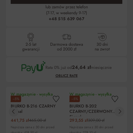
lub zamów przez telefon
(7-17, w weekendy 9-17)
+48 515 639 067
2-5 lat
Darmowa dostawa
30 dni
gwarancji
od 2000 zł
na zwrot
24,64 zł
Rata 0% już od
miesięcznie
OBLICZ RATĘ
W magazynie - wysyłka
W magazynie - wysyłka
Wy
−5%
−5%
jutro!
jutro!
Bi
BIURKO B-216 CZARNY
BIURKO B-202
sz
Signal
CZARNY/CZERWONY
oś
99
Signal
Liczba
Miesięczna
RRSO
Do
441,75 zł
465,00 zł
293,55 zł
309,00 zł
rat
rata
zapłaty
Najniższa cena z 30 dni przed
Najniższa cena z 30 dni przed
obniżką: 418,50 zł
obniżką: 278,10 zł