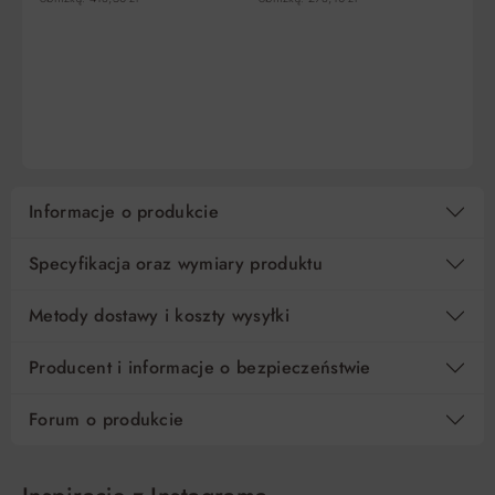
5
73,91 zł
0%
369,55 zł
10
36,96 zł
0%
369,55 zł
DO KOSZYKA
DO KOSZYKA
15
24,64 zł
0%
369,55 zł
Regulamin
Koszt kredytu
Pośrednik kredytowy i organizacje finansujące
Informacje o produkcie
Specyfikacja oraz wymiary produktu
Metody dostawy i koszty wysyłki
Producent i informacje o bezpieczeństwie
Forum o produkcie