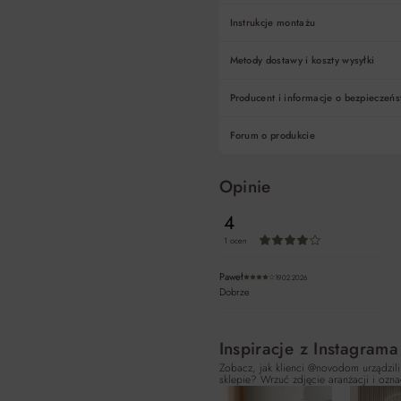
Instrukcje montażu
Metody dostawy i koszty wysyłki
Producent i informacje o bezpieczeńs
Forum o produkcie
Opinie
4
1 ocen
Średnia ocena 4 z 5 g
Paweł
19.02.2026
Średnia ocena 4 z 5 gwi
Dobrze
Inspiracje z Instagrama
Zobacz, jak klienci @novodom urządzili
sklepie? Wrzuć zdjęcie aranżacji i ozna