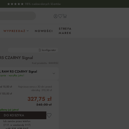
98% zadowolonych klientów
STREFA
WYPRZEDAŻ
NOWOŚCI
MAREK
gotowe produkty
konfigurator
5 CZARNY Signal
Kod produktu: RAWR5C
 RAW R5 CZARNY Signal
ynie - wysyłka jutro!
od 15,00 zł
Najniższa cena z 30 dni przed
obniżką:
310,50 zł
 155,00 zł
327,75 zł
345,00 zł
ślemy już jutro!
DO KOSZYKA
lub zamów przez telefon
(7-17, w weekendy 9-17)
+48 515 639 067