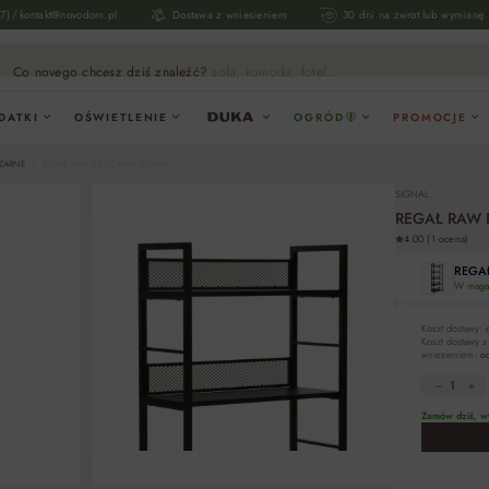
/
17)
kontakt@novodom.pl
Dostawa z wniesieniem
30 dni na zwrot lub wymianę
Co novego chcesz dziś znaleźć?
sofa, komoda, fotel...
DATKI
OŚWIETLENIE
OGRÓD
PROMOCJE
CZARNE
REGAŁ RAW R5 CZARNY SIGNAL
SIGNAL
REGAŁ RAW R
4.00 (1 ocena)
REGAŁ
W magaz
Koszt dostawy:
Koszt dostawy z
wniesieniem:
od
Zamów dziś, wy