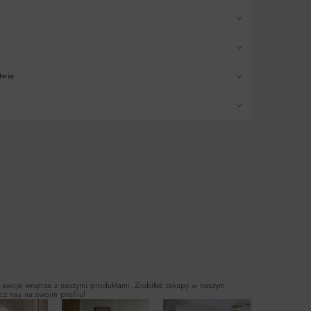
twie
wiazdek
azdek
 swoje wnętrza z naszymi produktami. Zrobiłeś zakupy w naszym
cz nas na swoim profilu!