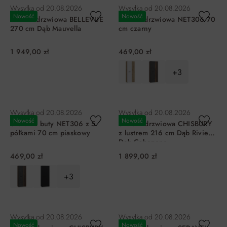
Wysyłka od
20.08.2026
Wysyłka od
20.08.2026
Nowość
Nowość
Szafa 4-drzwiowa BELLEVUE
Szafa 2-drzwiowa NET306 70
270 cm Dąb Mauvella
cm czarny
1 949,00 zł
469,00 zł
+3
DO KOSZYKA
DO KOSZYKA
Wysyłka od
20.08.2026
Wysyłka od
20.08.2026
Nowość
Nowość
Szafa na buty NET306 z 5
Szafa 4-drzwiowa CHISBURY
półkami 70 cm piaskowy
z lustrem 216 cm Dąb Riviera
Dąb Cabezone
469,00 zł
1 899,00 zł
+3
DO KOSZYKA
DO KOSZYKA
Wysyłka od
20.08.2026
Wysyłka od
20.08.2026
Nowość
Nowość