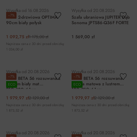
DO KOSZYKA
DO KOSZYKA
Wysyłka od
16.08.2026
Wysyłka od
20.08.2026
−7%
Szafa 2-drzwiowa OPTIMA
Szafa ubraniowa JUPITER Dąb
90cm biały połysk
Sonoma JPTS86-Q36F FORTE
1 092,75 zł
1 175,00 zł
1 569,00 zł
Najniższa cena z 30 dni przed obniżką:
1 034,00 zł
DO KOSZYKA
DO KOSZYKA
Wysyłka od
20.08.2026
Wysyłka od
20.08.2026
−7%
−7%
Szafa BETA 56 rozsuwana z
Szafa BETA 56 rozsuwana
lustrem biały mat
czarna matowa z lustrem
ECO
ECO
210x180x61cm
180x210x61cm
1 979,97 zł
2 129,00 zł
1 979,97 zł
2 129,00 zł
Najniższa cena z 30 dni przed obniżką:
Najniższa cena z 30 dni przed obniżką:
1 873,52 zł
1 873,52 zł
DO KOSZYKA
DO KOSZYKA
Wysyłka od
20.08.2026
Wysyłka od
20.08.2026