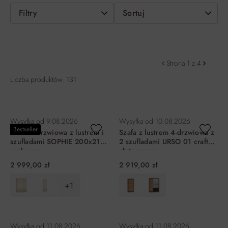
Filtry
Sortuj
Strona 1 z 4
Liczba produktów: 131
Wysyłka od
9.08.2026
Wysyłka od
10.08.2026
Bestseller
Szafa 4-drzwiowa z lustrem i
Szafa z lustrem 4-drzwiowa z
szufladami SOPHIE 200x210
2 szufladami URSO 01 craft
cashmere
złoty-czarny
2 999,00 zł
2 919,00 zł
+1
DO KOSZYKA
DO KOSZYKA
Wysyłka od
11.08.2026
Wysyłka od
11.08.2026