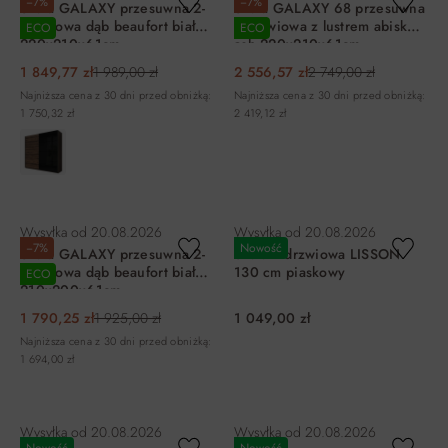
−7%
−7%
Szafa GALAXY przesuwna 2-
Szafa GALAXY 68 przesuwna
drzwiowa dąb beaufort biała
2-drzwiowa z lustrem abisko
ECO
ECO
220x210x61cm
ash 220x210x61cm
1 849,77 zł
1 989,00 zł
2 556,57 zł
2 749,00 zł
Najniższa cena z 30 dni przed obniżką:
Najniższa cena z 30 dni przed obniżką:
1 750,32 zł
2 419,12 zł
DO KOSZYKA
DO KOSZYKA
Wysyłka od
20.08.2026
Wysyłka od
20.08.2026
−7%
Nowość
Szafa GALAXY przesuwna 2-
Szafa 2-drzwiowa LISSON
drzwiowa dąb beaufort biała
130 cm piaskowy
ECO
210x200x61cm
1 790,25 zł
1 925,00 zł
1 049,00 zł
Najniższa cena z 30 dni przed obniżką:
1 694,00 zł
DO KOSZYKA
DO KOSZYKA
Wysyłka od
20.08.2026
Wysyłka od
20.08.2026