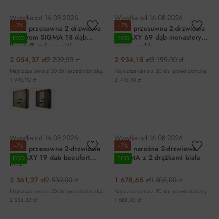
DO KOSZYKA
DO KOSZYKA
Wysyłka od
16.08.2026
Wysyłka od
16.08.2026
−7%
−7%
Szafa przesuwna 2 drzwiowa
Szafa przesuwna 2-drzwiowa
z lustrem SIGMA 18 dąb
GALAXY 69 dąb monastery
ECO
ECO
flagstaff stalowa nitka
czarne szkło
2 054,37 zł
2 209,00 zł
2 934,15 zł
3 155,00 zł
Najniższa cena z 30 dni przed obniżką:
Najniższa cena z 30 dni przed obniżką:
1 943,92 zł
2 776,40 zł
DO KOSZYKA
DO KOSZYKA
Wysyłka od
16.08.2026
Wysyłka od
16.08.2026
−7%
−7%
Szafa przesuwna 2-drzwiowa
Szafa narożna 2-drzwiowa
GALAXY 19 dąb beaufort
OPTIMA z 2 drążkami biała
ECO
ECO
biały
2 361,27 zł
2 539,00 zł
1 678,65 zł
1 805,00 zł
Najniższa cena z 30 dni przed obniżką:
Najniższa cena z 30 dni przed obniżką:
2 234,32 zł
1 588,40 zł