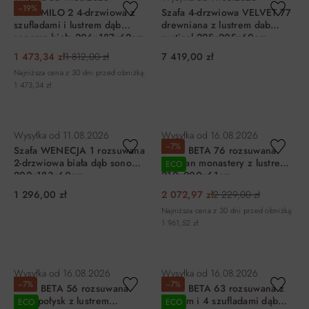
−19%
Szafa MILO 2 4-drzwiowa z
Szafa 4-drzwiowa VELVET 77
szufladami i lustrem dąb
drewniana z lustrem dab
sonoma biała 206x187x62cm
rustical 225x205x60cm
1 473,34 zł
1 812,00 zł
7 419,00 zł
Najniższa cena z 30 dni przed obniżką:
1 473,34 zł
DO KOSZYKA
DO KOSZYKA
Wysyłka od
11.08.2026
Wysyłka od
16.08.2026
−7%
Szafa WENECJA 1 rozsuwana
Szafa BETA 76 rozsuwana
2-drzwiowa biała dąb sonoma
dąb san monastery z lustrem
ECO
202x183x60cm
210x200x61cm
1 296,00 zł
2 072,97 zł
2 229,00 zł
Najniższa cena z 30 dni przed obniżką:
1 961,52 zł
DO KOSZYKA
DO KOSZYKA
Wysyłka od
16.08.2026
Wysyłka od
16.08.2026
−7%
−7%
Szafa BETA 56 rozsuwana
Szafa BETA 63 rozsuwana z
Biały połysk z lustrem
lustrem i 4 szufladami dąb
ECO
ECO