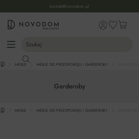
Infolinia:
515 639 067
(pon-pt: 7-17, sb-nd: 9-17)
kontakt@novodom.pl
wnej zawartości
Dostawa z wniesieniem
30 dni na zwrot lub wymianę
98% zadowolonych klientów
Infolinia:
515 639 067
(pon-pt: 7-17, sb-nd: 9-17)
MEBLE
MEBLE DO PRZEDPOKOJU I GARDEROBY
GARDEROB
Garderoby
MEBLE
MEBLE DO PRZEDPOKOJU I GARDEROBY
GARDEROB