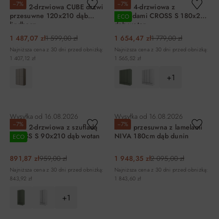
−7%
−7%
Szafa 2-drzwiowa CUBE drzwi
Szafa 4-drzwiowa z
przesuwne 120x210 dąb
szufladami CROSS S 180x210
ECO
lindberg
dąb wotan
1 487,07 zł
1 599,00 zł
1 654,47 zł
1 779,00 zł
Najniższa cena z 30 dni przed obniżką:
Najniższa cena z 30 dni przed obniżką:
1 407,12 zł
1 565,52 zł
+1
DO KOSZYKA
DO KOSZYKA
Wysyłka od
16.08.2026
Wysyłka od
16.08.2026
−7%
−7%
Szafa 2-drzwiowa z szufladą
Szafa przesuwna z lamelami
CROSS S 90x210 dąb wotan
NIVA 180cm dąb dunin
ECO
891,87 zł
959,00 zł
1 948,35 zł
2 095,00 zł
Najniższa cena z 30 dni przed obniżką:
Najniższa cena z 30 dni przed obniżką:
843,92 zł
1 843,60 zł
+1