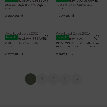
Szafa 5-drzwiowa CHISBURY
Szafa 4-drzwiowa SERAVEL
266 cm Dąb Riviera Dąb
180 cm Dąb Mauvella
Cabezone
piaskowy
2 229,00 zł
1 799,00 zł
DO KOSZYKA
DO KOSZYKA
Wysyłka od
20.08.2026
Wysyłka od
20.08.2026
Nowość
Nowość
Szafa 2-drzwiowa SERAVEL
Szafa 4-drzwiowa
230 cm Dąb Mauvella
PONTYPOOL z 2 szufladami
piaskowy
218 cm Dąb Mauvella Uni
Wolfram szary
2 299,00 zł
2 849,00 zł
DO KOSZYKA
DO KOSZYKA
1
2
3
4