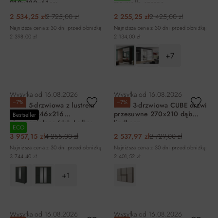
210x180x61cm
mauvella czarna
210x200x61cm
2 534,25 zł
2 725,00 zł
2 255,25 zł
2 425,00 zł
Najniższa cena z 30 dni przed obniżką:
Najniższa cena z 30 dni przed obniżką:
2 398,00 zł
2 134,00 zł
+7
DO KOSZYKA
DO KOSZYKA
Wysyłka od
16.08.2026
Wysyłka od
16.08.2026
−7%
−7%
Szafa 5-drzwiowa z lustrem
Szafa 3-drzwiowa CUBE drzwi
EVORA 246x216
przesuwne 270x210 dąb
Bestseller
ciemnozielona/dąb Lefkas
lindberg
ECO
3 957,15 zł
4 255,00 zł
2 537,97 zł
2 729,00 zł
Najniższa cena z 30 dni przed obniżką:
Najniższa cena z 30 dni przed obniżką:
3 744,40 zł
2 401,52 zł
+1
DO KOSZYKA
DO KOSZYKA
Wysyłka od
16.08.2026
Wysyłka od
16.08.2026