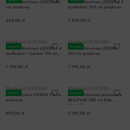
Nowość
Nowość
Szafa 2-drzwiowa LISSON 86
Szafa 4-drzwiowa LISSON z 3
cm piaskowy
szufladami 169 cm piaskowy
649,00 zł
1 499,00 zł
DO KOSZYKA
DO KOSZYKA
Wysyłka od
20.08.2026
Wysyłka od
20.08.2026
Nowość
Nowość
Szafa 4-drzwiowa LISSON z 4
Szafa 6-drzwiowa LISSON
szufladami i lustrem 178 cm
252 cm piaskowy
piaskowy
1 799,00 zł
1 799,00 zł
DO KOSZYKA
DO KOSZYKA
Wysyłka od
20.08.2026
Wysyłka od
20.08.2026
Nowość
Nowość
Szafa narożna LISSON 92 cm
Szafa 2-drzwiowa przesuwna
piaskowy
BELLEVUE 220 cm Dąb
Mauvella
899,00 zł
2 199,00 zł
DO KOSZYKA
DO KOSZYKA