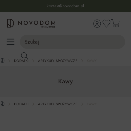
Infolinia:
515 639 067
(pon-pt: 7-17, sb-nd: 9-17)
kontakt@novodom.pl
wnej zawartości
Dostawa z wniesieniem
30 dni na zwrot lub wymianę
98% zadowolonych klientów
Infolinia:
515 639 067
(pon-pt: 7-17, sb-nd: 9-17)
DODATKI
ARTYKUŁY SPOŻYWCZE
KAWY
Kawy
DODATKI
ARTYKUŁY SPOŻYWCZE
KAWY