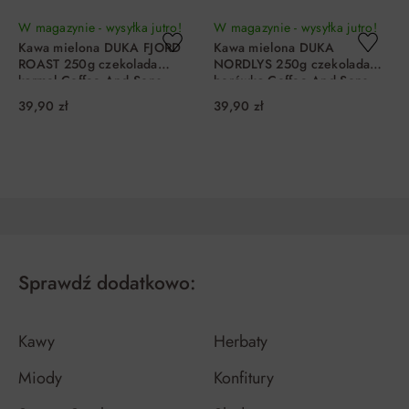
W magazynie - wysyłka jutro!
W magazynie - wysyłka jutro!
Kawa mielona DUKA FJORD
Kawa mielona DUKA
ROAST 250g czekolada
NORDLYS 250g czekolada
karmel Coffee And Sons
borówka Coffee And Sons
39,90 zł
39,90 zł
DO KOSZYKA
DO KOSZYKA
Sprawdź dodatkowo:
Kawy
Herbaty
Miody
Konfitury