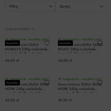
Filtry
Sortuj
Liczba produktów: 6
W magazynie - wysyłka jutro!
W magazynie - wysyłka jutro!
Bestseller
Bestseller
Kawa ziarnista DUKA
Kawa ziarnista DUKA FJORD
NORDLYS 250g czekolada
ROAST 250g czekolada
borówka Coffee And Sons
karmel Coffee And Sons
45,00 zł
45,00 zł
DO KOSZYKA
DO KOSZYKA
W magazynie - wysyłka jutro!
W magazynie - wysyłka jutro!
Bestseller
Kawa ziarnista DUKA SKOG
Kawa mielona DUKA SKOG
MORK 250g czekolada
MORK 250g czekolada
orzechy Coffee And Sons
orzechy Coffee And Sons
45,00 zł
39,90 zł
DO KOSZYKA
DO KOSZYKA