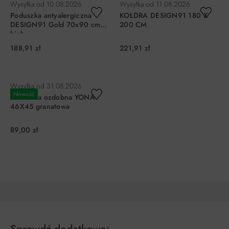
Wysyłka od
10.08.2026
Wysyłka od
11.08.2026
Poduszka antyalergiczna
KOŁDRA DESIGN91 180 X
DESIGN91 Gold 70x90 cm
200 CM
biała
188,91 zł
221,91 zł
DO KOSZYKA
DO KOSZYKA
Wysyłka od
31.08.2026
Nowość
Poduszka ozdobna YONA
46X45 granatowa
89,00 zł
DO KOSZYKA