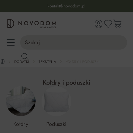
Infolinia:
515 639 067
(pon-pt: 7-17, sb-nd: 9-17)
kontakt@novodom.pl
wnej zawartości
Dostawa z wniesieniem
30 dni na zwrot lub wymianę
98% zadowolonych klientów
Infolinia:
515 639 067
(pon-pt: 7-17, sb-nd: 9-17)
DODATKI
TEKSTYLIA
KOŁDRY I PODUSZKI
Kołdry i poduszki
Kołdry
Poduszki