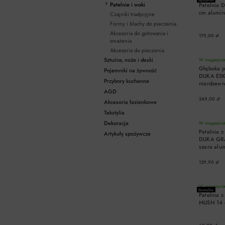
Patelnie i woki
Patelnia
cm alumi
Czajniki tradycyjne
Formy i blachy do pieczenia
Akcesoria do gotowania i
179,00 zł
smażenia
Akcesoria do pieczenia
Sztućce, noże i deski
W magazynie 
Głęboka p
Pojemniki na żywność
DUKA ESKI
Przybory kuchenne
nierdzew
AGD
249,00 zł
Akcesoria łazienkowe
Tekstylia
Dekoracje
W magazynie 
Patelnia 
Artykuły spożywcze
DUKA GR
szara alu
129,90 zł
W magazynie 
Bestseller
Patelnia 
MUSN 14 c