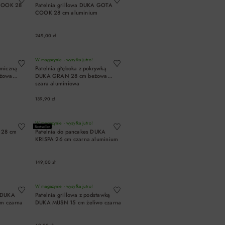
COOK 28
Patelnia grillowa DUKA GOTA
COOK 28 cm aluminium
249,00 zł
A
DO KOSZYKA
W magazynie - wysyłka jutro!
amiczną
Patelnia głęboka z pokrywką
żowa
DUKA GRAN 28 cm beżowa
szara aluminiowa
139,90 zł
A
DO KOSZYKA
W magazynie - wysyłka jutro!
Bestseller
 28 cm
Patelnia do pancakes DUKA
KRISPA 26 cm czarna aluminium
149,00 zł
A
DO KOSZYKA
W magazynie - wysyłka jutro!
w DUKA
Patelnia grillowa z podstawką
m czarna
DUKA MUSN 15 cm żeliwo czarna