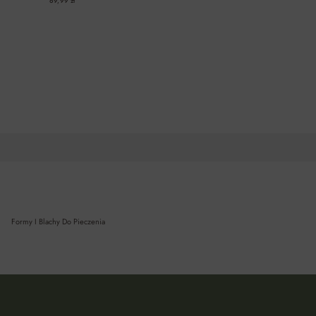
69,99 zł
A
DO KOSZYKA
Formy I Blachy Do Pieczenia