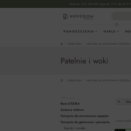
Infolinia:
515 639 067
(pon-pt: 7-17, sb-nd: 9-
wyszukiwania
Przejdź do głównej nawigacji
POMIESZCZENIA
MEBLE
DO
STREFA DUKA
NACZYNIA DO GOTOWANIA I PIECZENIA
Patelnie i woki
STREFA DUKA
NACZYNIA DO GOTOWANIA I PIECZENIA
STREFA DUKA
Wsz
Best of DUKA
Zastawa stołowa
Naczynia do serwowania napojów
Liczba produ
Naczynia do gotowania i pieczenia
Garnki i rondle
W magazynie 
Bestseller