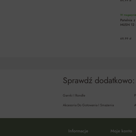
69,99 zł
W magazynie 
Patelnia 
MUSN 12 c
69,99 zł
Sprawdź dodatkowo:
Garnki I Rondle
P
Akcesoria Do Gotowania I Smażenia
A
Informacje
Moje konto