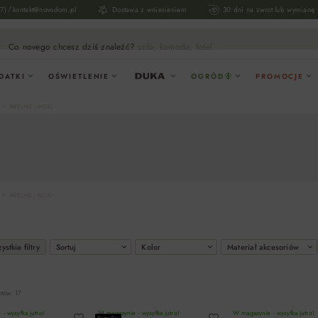
/
17)
kontakt@novodom.pl
Dostawa z wniesieniem
30 dni na zwrot lub wymianę
Co novego chcesz dziś znaleźć?
sofa, komoda, fotel...
DATKI
OŚWIETLENIE
OGRÓD
PROMOCJE
PATELNIE I WOKI
PATELNIE I WOKI
ystkie filtry
Sortuj
Kolor
Materiał akcesoriów
któw: 17
- wysyłka jutro!
W magazynie - wysyłka jutro!
W magazynie - wysyłka jutro!
Bestseller