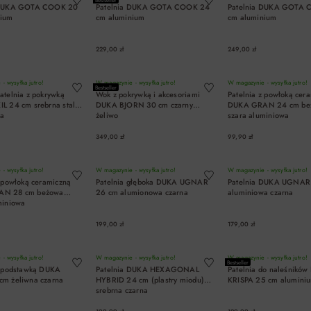
 DUKA GOTA COOK 20
Patelnia DUKA GOTA COOK 24
Patelnia DUKA GOTA 
nium
cm aluminium
cm aluminium
229,00 zł
249,00 zł
DO KOSZYKA
DO KOSZYKA
DO KOSZYK
- wysyłka jutro!
W magazynie - wysyłka jutro!
W magazynie - wysyłka jutro!
Bestseller
atelnia z pokrywką
Wok z pokrywką i akcesoriami
Patelnia z powłoką cer
L 24 cm srebrna stal
DUKA BJORN 30 cm czarny
DUKA GRAN 24 cm be
na
żeliwo
szara aluminiowa
349,00 zł
99,90 zł
DO KOSZYKA
DO KOSZYKA
DO KOSZYK
- wysyłka jutro!
W magazynie - wysyłka jutro!
W magazynie - wysyłka jutro!
z powłoką ceramiczną
Patelnia głęboka DUKA UGNAR
Patelnia DUKA UGNAR
AN 28 cm beżowa
26 cm alumionowa czarna
aluminiowa czarna
miniowa
199,00 zł
179,00 zł
DO KOSZYKA
DO KOSZYKA
DO KOSZYK
- wysyłka jutro!
W magazynie - wysyłka jutro!
W magazynie - wysyłka jutro!
Bestseller
z podstawką DUKA
Patelnia DUKA HEXAGONAL
Patelnia do naleśnikó
m żeliwna czarna
HYBRID 24 cm (plastry miodu)
KRISPA 25 cm aluminiu
srebrna czarna