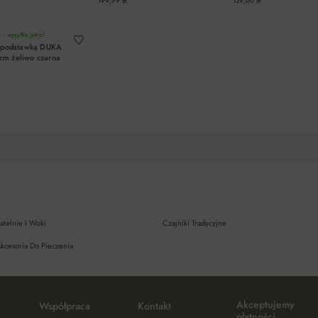
199,99 zł
129,00 zł
DO KOSZYKA
DO KOSZYKA
DO KOSZYK
- wysyłka jutro!
z podstawką DUKA
m żeliwo czarna
DO KOSZYKA
atelnie I Woki
Czajniki Tradycyjne
kcesoria Do Pieczenia
Akceptujemy
Współpraca
Kontakt
płatności