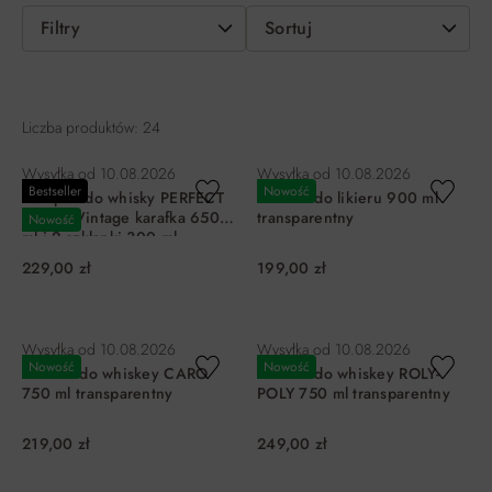
Filtry
Sortuj
Liczba produktów: 24
Wysyłka od
10.08.2026
Wysyłka od
10.08.2026
Bestseller
Nowość
Komplet do whisky PERFECT
Karafka do likieru 900 ml
SERVE Vintage karafka 650
transparentny
Nowość
ml i 2 szklanki 300 ml
229,00 zł
199,00 zł
DO KOSZYKA
DO KOSZYKA
Wysyłka od
10.08.2026
Wysyłka od
10.08.2026
Nowość
Nowość
Karafka do whiskey CARO
Karafka do whiskey ROLY-
750 ml transparentny
POLY 750 ml transparentny
219,00 zł
249,00 zł
DO KOSZYKA
DO KOSZYKA