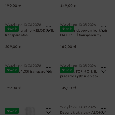
199,00 zł
449,00 zł
DO KOSZYKA
DO KOSZYKA
Wysyłka od
10.08.2026
Wysyłka od
10.08.2026
Nowość
Nowość
Karafka na wino MELODIA 1L
Karafka z dębowym korkiem
transparentna
NATURE 1l transparentny
209,00 zł
169,00 zł
DO KOSZYKA
DO KOSZYKA
Wysyłka od
10.08.2026
Wysyłka od
10.08.2026
Nowość
Nowość
Dzbanek 1,35l transparentny
Dzbanek TORINO 1,1L
przezroczysty niebieski
199,00 zł
139,00 zł
DO KOSZYKA
DO KOSZYKA
Wysyłka od
10.08.2026
Nowość
Dzbanek akrylowy ALOHA