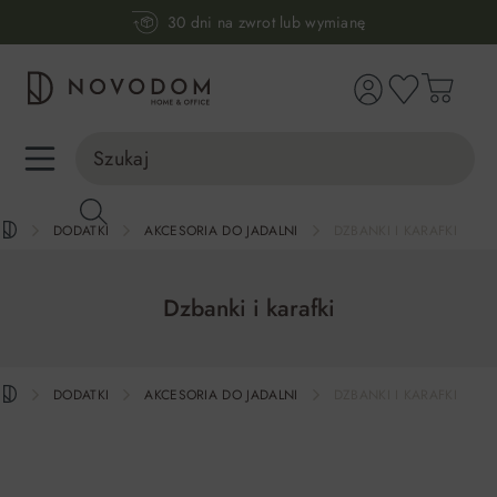
30 dni na zwrot lub wymianę
wnej zawartości
98% zadowolonych klientów
Infolinia:
515 639 067
(pon-pt: 7-17, sb-nd: 9-17)
DODATKI
AKCESORIA DO JADALNI
DZBANKI I KARAFKI
Dzbanki i karafki
DODATKI
AKCESORIA DO JADALNI
DZBANKI I KARAFKI