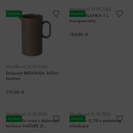
Wysyłka od
10.08.2026
Nowość
Nowość
Karafka BLANKA 1 L
transparentny
135,00 zł
Wysyłka od
10.08.2026
Dzbanek REDONDA 207ml
beżowy
119,00 zł
DO KOSZYKA
DO KOSZYKA
Wysyłka od
10.08.2026
Wysyłka od
10.08.2026
Nowość
Nowość
Karafka do wina z dębowym
Dekanter 0,75l z podstawą
korkiem NATURE 2l
chłodzaca
transparentny brązowy