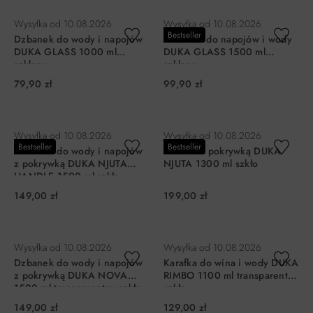
DO KOSZYKA
DO KOSZYKA
Wysyłka od
10.08.2026
Wysyłka od
10.08.2026
Bestseller
Dzbanek do wody i napojów
Dzbanek do napojów i wody
DUKA GLASS 1000 ml
DUKA GLASS 1500 ml
szklany
szklany
79,90 zł
99,90 zł
DO KOSZYKA
DO KOSZYKA
Wysyłka od
10.08.2026
Wysyłka od
10.08.2026
Bestseller
Bestseller
Dzbanek do wody i napojów
Karafka z pokrywką DUKA
z pokrywką DUKA NJUTA
NJUTA 1300 ml szkło
HANDLE 1500 ml szkło
149,00 zł
199,00 zł
DO KOSZYKA
DO KOSZYKA
Wysyłka od
10.08.2026
Wysyłka od
10.08.2026
Dzbanek do wody i napojów
Karafka do wina i wody DUKA
z pokrywką DUKA NOVA
RIMBO 1100 ml transparentna
1500 ml transparentny szkło
szkło
149,00 zł
129,00 zł