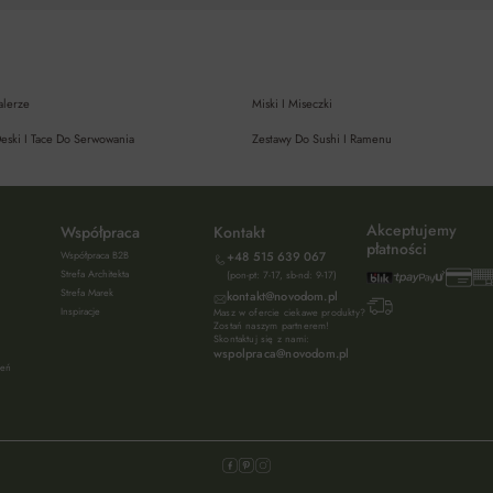
alerze
Miski I Miseczki
eski I Tace Do Serwowania
Zestawy Do Sushi I Ramenu
Akceptujemy
Współpraca
Kontakt
płatności
Współpraca B2B
+48 515 639 067
Strefa Architekta
(pon-pt: 7-17, sb-nd: 9-17)
Strefa Marek
kontakt@novodom.pl
Inspiracje
Masz w ofercie ciekawe produkty?
Zostań naszym partnerem!
Skontaktuj się z nami:
wspolpraca@novodom.pl
ień