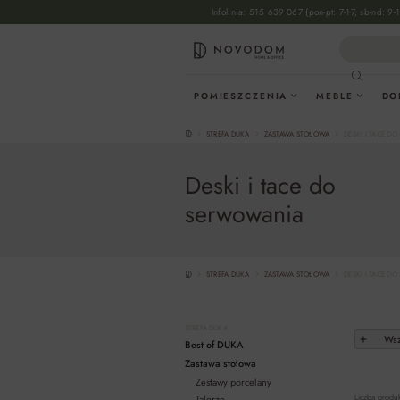
Infolinia:
515 639 067
(pon-pt: 7-17, sb-nd: 9-
wyszukiwania
Przejdź do głównej nawigacji
POMIESZCZENIA
MEBLE
DO
STREFA DUKA
ZASTAWA STOŁOWA
DESKI I TACE D
Deski i tace do
serwowania
STREFA DUKA
ZASTAWA STOŁOWA
DESKI I TACE D
STREFA DUKA
Wsz
Best of DUKA
Zastawa stołowa
Zestawy porcelany
Liczba produ
Talerze