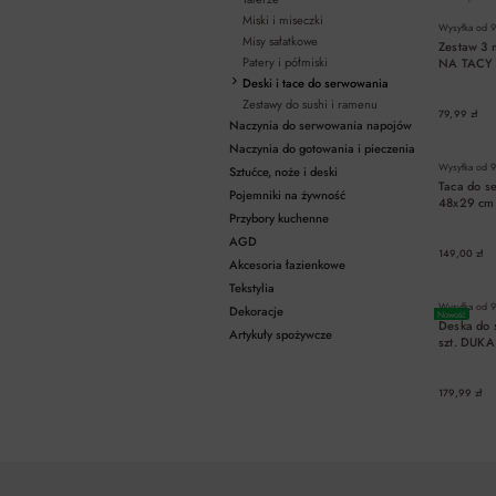
Miski i miseczki
Wysyłka od
9
Misy sałatkowe
Zestaw 3
Patery i półmiski
NA TACY
Deski i tace do serwowania
Zestawy do sushi i ramenu
79,99 zł
Naczynia do serwowania napojów
Naczynia do gotowania i pieczenia
Wysyłka od
9
Sztućce, noże i deski
Taca do 
Pojemniki na żywność
48x29 cm
Przybory kuchenne
AGD
149,00 zł
Akcesoria łazienkowe
Tekstylia
Wysyłka od
9
Dekoracje
Nowość
Deska do 
Artykuły spożywcze
szt. DUK
179,99 zł