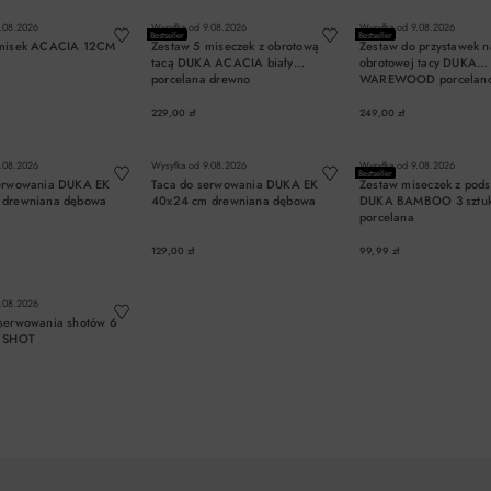
.08.2026
Wysyłka od
9.08.2026
Wysyłka od
9.08.2026
Bestseller
Bestseller
 misek ACACIA 12CM
Zestaw 5 miseczek z obrotową
Zestaw do przystawek n
tacą DUKA ACACIA biały
obrotowej tacy DUKA
porcelana drewno
WAREWOOD porcelan
granatowy
229,00 zł
249,00 zł
DO KOSZYKA
DO KOSZYKA
DO KOSZYK
.08.2026
Wysyłka od
9.08.2026
Wysyłka od
9.08.2026
Bestseller
serwowania DUKA EK
Taca do serwowania DUKA EK
Zestaw miseczek z pod
 drewniana dębowa
40x24 cm drewniana dębowa
DUKA BAMBOO 3 sztuki
porcelana
129,00 zł
99,99 zł
DO KOSZYKA
DO KOSZYKA
DO KOSZYK
.08.2026
serwowania shotów 6
A SHOT
DO KOSZYKA