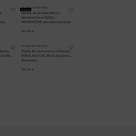
Wysyłka od
9.08.2026
Bestseller
a
Zestaw do przystawek na
obrotowej tacy DUKA
owy
WAREWOOD porcelanowy biały
199,00 zł
A
DO KOSZYKA
Wysyłka od
9.08.2026
stawką
Deska do serwowania z kloszem
 białe
DUKA ACACIA 30 cm brązowa
drewniana
199,99 zł
A
DO KOSZYKA