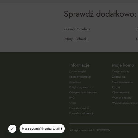
Sprawdź dodatkowo:
Zestawy Porcelany
T
Patery I Półmiski
D
Informacje
Moje konto
Koszty wysyłki
Zarejestruj się
Sposoby płatności
Zaloguj się
Regulamin
Moje zamówienia
Polityka prywatności
Koszyk
Odstąpienie od umowy
Obserwowane
FAQ
Wymiana towaru
O nas
Wyszukiwarka zamów
Formularz zwrotu
Formularz reklamacji
All rights reserved © NOVODOM