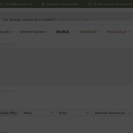
/
17)
kontakt@novodom.pl
Dostawa z wniesieniem
30 dni na zwrot lub wymianę
Co novego chcesz dziś znaleźć?
sofa, komoda, fotel...
DATKI
OŚWIETLENIE
OGRÓD
PROMOCJE
O SERWOWANIA
O SERWOWANIA
ystkie filtry
Sortuj
Kolor
Materiał akcesoriów
któw: 9