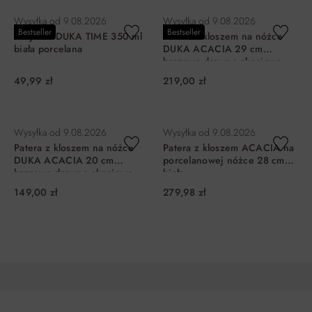
Wysyłka od
9.08.2026
Wysyłka od
9.08.2026
Bestseller
Bestseller
Sosjerka DUKA TIME 350 ml
Patera z kloszem na nóżce
biała porcelana
DUKA ACACIA 29 cm
brązowa drewno akacjowe
49,99 zł
219,00 zł
DO KOSZYKA
DO KOSZYKA
Wysyłka od
9.08.2026
Wysyłka od
9.08.2026
Patera z kloszem na nóżce
Patera z kloszem ACACIA na
DUKA ACACIA 20 cm
porcelanowej nóżce 28 cm
brązowa drewno akacjowe
biała
149,00 zł
279,98 zł
DO KOSZYKA
DO KOSZYKA