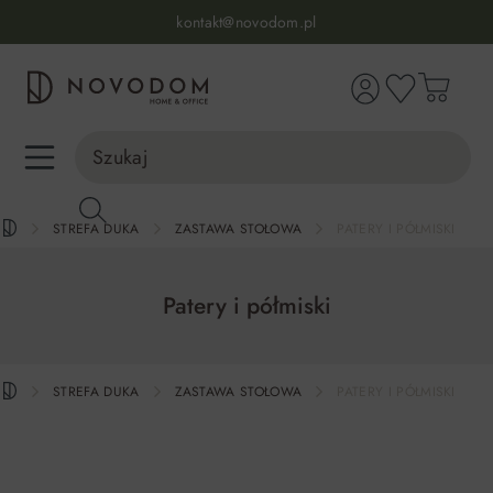
Infolinia:
515 639 067
(pon-pt: 7-17, sb-nd: 9-17)
kontakt@novodom.pl
wnej zawartości
Dostawa z wniesieniem
30 dni na zwrot lub wymianę
98% zadowolonych klientów
Infolinia:
515 639 067
(pon-pt: 7-17, sb-nd: 9-17)
STREFA DUKA
ZASTAWA STOŁOWA
PATERY I PÓŁMISKI
Patery i półmiski
STREFA DUKA
ZASTAWA STOŁOWA
PATERY I PÓŁMISKI