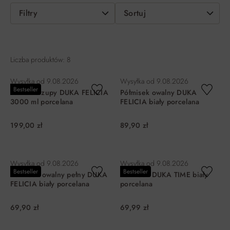
Filtry
Sortuj
Liczba produktów: 8
Wysyłka od
9.08.2026
Wysyłka od
9.08.2026
Bestseller
Waza do zupy DUKA FELICIA
Półmisek owalny DUKA
3000 ml porcelana
FELICIA biały porcelana
199,00 zł
89,90 zł
DO KOSZYKA
DO KOSZYKA
Wysyłka od
9.08.2026
Wysyłka od
9.08.2026
Bestseller
Bestseller
Półmisek owalny pełny DUKA
Półmisek DUKA TIME biały
FELICIA biały porcelana
porcelana
69,90 zł
69,99 zł
DO KOSZYKA
DO KOSZYKA