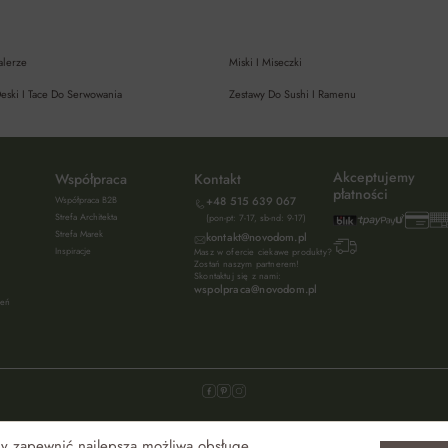
alerze
Miski I Miseczki
eski I Tace Do Serwowania
Zestawy Do Sushi I Ramenu
Akceptujemy
Współpraca
Kontakt
płatności
Współpraca B2B
+48 515 639 067
Strefa Architekta
(pon-pt: 7-17, sb-nd: 9-17)
Strefa Marek
kontakt@novodom.pl
Inspiracje
Masz w ofercie ciekawe produkty?
Zostań naszym partnerem!
Skontaktuj się z nami:
wspolpraca@novodom.pl
ień
aby zapewnić najlepszą możliwą obsługę.