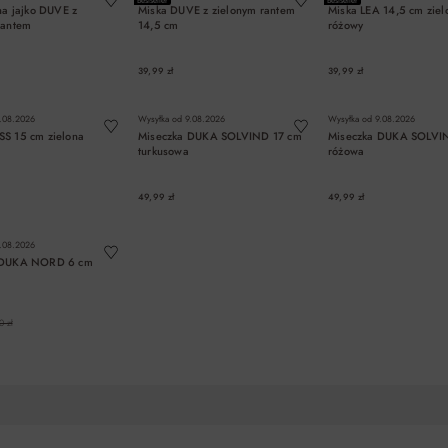
na jajko DUVE z
Miska DUVE z zielonym rantem
Miska LEA 14,5 cm ziel
rantem
14,5 cm
różowy
39,99 zł
39,99 zł
DO KOSZYKA
DO KOSZYKA
DO KOSZYK
.08.2026
Wysyłka od
9.08.2026
Wysyłka od
9.08.2026
S 15 cm zielona
Miseczka DUKA SOLVIND 17 cm
Miseczka DUKA SOLVI
turkusowa
różowa
49,99 zł
49,99 zł
DO KOSZYKA
DO KOSZYKA
DO KOSZYK
.08.2026
 DUKA NORD 6 cm
0 zł
DO KOSZYKA