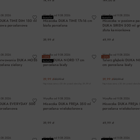
14,99 zł
149,00 zł
DO KOSZYKA
DO KOSZYKA
DO KOSZYK
.08.2026
Wysyłka od
9.08.2026
Wysyłka od
9.08.2026
Bestseller
Bestseller
 DUKA TIME DIM 150 ml
Miseczka DUKA TIME 17x16 cm
Miseczka w poziome pa
rowa porcelanowa
biała porcelana
DUKA SIREN 500 ml g
złota kamionkowa
39,99 zł
49,99 zł
DO KOSZYKA
DO KOSZYKA
DO KOSZYK
.08.2026
Wysyłka od
9.08.2026
Wysyłka od
9.08.2026
−25%
−25%
serwowania DUKA MOSS
Miska DUKA NORD 17 cm
Talerz głęboki DUKA 
Bestseller
celana zielony
porcelana biały
cm porcelana biały
29,99 zł
39,99 zł
29,99 zł
39,99 zł
Najniższa cena z 30 dni przed obniżką: 39,99 zł
Najniższa cena z 30 dni przed obniżką
DO KOSZYKA
DO KOSZYKA
DO KOSZYK
.08.2026
Wysyłka od
9.08.2026
Wysyłka od
9.08.2026
 DUKA EVERYDAY 500
Miseczka DUKA FREJA 350 ml
Miseczka DUKA FREJA 
porcelanowa
porcelana wielokolorowa
porcelana wielokoloro
39,99 zł
49,99 zł
DO KOSZYKA
DO KOSZYKA
DO KOSZYK
.08.2026
Wysyłka od
9.08.2026
Wysyłka od
9.08.2026
Bestseller
Bestseller