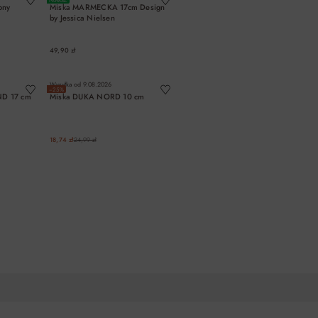
ony
Miska MARMECKA 17cm Design
by Jessica Nielsen
49,90 zł
A
DO KOSZYKA
Wysyłka od
9.08.2026
−25%
ND 17 cm
Miska DUKA NORD 10 cm
18,74 zł
24,99 zł
A
DO KOSZYKA