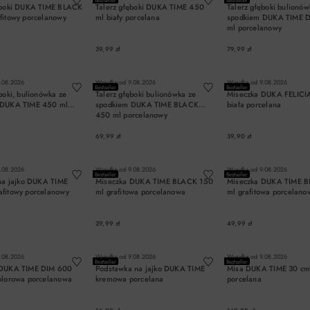
ęboki DUKA TIME BLACK
Talerz głęboki DUKA TIME 450
Talerz głęboki bulionów
fitowy porcelanowy
ml biały porcelana
spodkiem DUKA TIME 
ml porcelanowy
39,99 zł
79,99 zł
DO KOSZYKA
DO KOSZYKA
DO KOSZYK
.08.2026
Wysyłka od
9.08.2026
Wysyłka od
9.08.2026
Bestseller
Bestseller
boki, bulionówka ze
Talerz głęboki bulionówka ze
Miseczka DUKA FELICI
 DUKA TIME 450 ml
spodkiem DUKA TIME BLACK
biała porcelana
450 ml porcelanowy
69,99 zł
39,90 zł
DO KOSZYKA
DO KOSZYKA
DO KOSZYK
.08.2026
Wysyłka od
9.08.2026
Wysyłka od
9.08.2026
Bestseller
Bestseller
 na jajko DUKA TIME
Miseczka DUKA TIME BLACK 150
Miseczka DUKA TIME 
fitowy porcelanowy
ml grafitowa porcelanowa
ml grafitowa porcelano
29,99 zł
49,99 zł
DO KOSZYKA
DO KOSZYKA
DO KOSZYK
.08.2026
Wysyłka od
9.08.2026
Wysyłka od
9.08.2026
Bestseller
Bestseller
 DUKA TIME DIM 600
Podstawka na jajko DUKA TIME
Misa DUKA TIME 30 cm 
olorowa porcelanowa
kremowa porcelana
porcelana