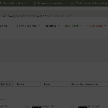
/
17)
kontakt@novodom.pl
Dostawa z wniesieniem
30 dni na zwrot lub wymianę
Co novego chcesz dziś znaleźć?
sofa, komoda, fotel...
DATKI
OŚWIETLENIE
OGRÓD
PROMOCJE
tkie filtry
Sortuj
Kolor
Kuchenka mikrofalowa
któw: 37
.08.2026
Wysyłka od
9.08.2026
Wysyłka od
9.08.2026
Bestseller
Bestseller