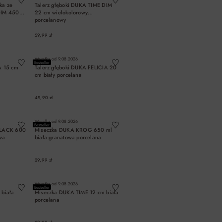
ka ze
Talerz głęboki DUKA TIME DIM
DIM 450
22 cm wielokolorowy
porcelanowy
59,99 zł
A
DO KOSZYKA
Wysyłka od
9.08.2026
Bestseller
A 15 cm
Talerz głęboki DUKA FELICIA 20
cm biały porcelana
49,90 zł
A
DO KOSZYKA
Wysyłka od
9.08.2026
Bestseller
BLACK 600
Miseczka DUKA KROG 650 ml
wa
biała granatowa porcelana
29,99 zł
A
DO KOSZYKA
Wysyłka od
9.08.2026
Bestseller
biała
Miseczka DUKA TIME 12 cm biała
porcelana