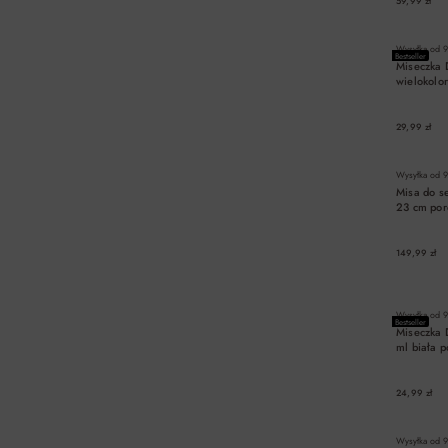
59,99 zł
Wysyłka od
9
Bestseller
Miseczka
wielokolo
29,99 zł
Wysyłka od
9
Misa do 
23 cm por
149,99 zł
Wysyłka od
9
Bestseller
Miseczka
ml biała 
24,99 zł
Wysyłka od
9