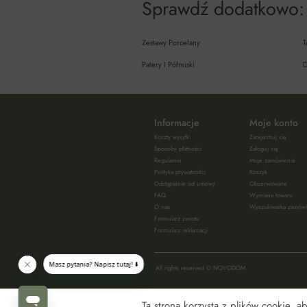
Sprawdź dodatkowo:
Zestawy Porcelany
T
Patery I Półmiski
D
Informacje
Moje konto
Koszty wysyłki
Zarejestruj się
Sposoby płatności
Zaloguj się
Regulamin
Moje zamówienia
Polityka prywatności
Koszyk
Odstąpienie od umowy
Obserwowane
FAQ
Wymiana towaru
O nas
Wyszukiwarka zamów
Formularz zwrotu
Formularz reklamacji
All rights reserved © NOVODOM
Ta strona korzysta z plików cookie, 