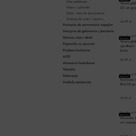
Misy sałatkowe
Talerz gł
Patery i półmiski
22 cm gra
Deski i tace do serwowania
Zestawy do sushi i ramenu
49,99 zł
Naczynia do serwowania napojów
Naczynia do gotowania i pieczenia
Wysyłka od
9
Sztućce, noże i deski
Bestseller
Talerz głę
Pojemniki na żywność
spodkiem
Przybory kuchenne
biała
AGD
59,99 zł
Akcesoria łazienkowe
Tekstylia
Wysyłka od
9
Dekoracje
Bestseller
Kieliszek
Artykuły spożywcze
BLACK gra
19,99 zł
Wysyłka od
9
Bestseller
Miseczka
ml wielok