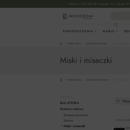
Infolinia:
515 639 067
(pon-pt: 7-17, sb-nd: 9-
wyszukiwania
Przejdź do głównej nawigacji
POMIESZCZENIA
MEBLE
DO
STREFA DUKA
ZASTAWA STOŁOWA
MISKI I MISECZKI
Miski i miseczki
STREFA DUKA
ZASTAWA STOŁOWA
MISKI I MISECZKI
STREFA DUKA
Wszys
Best of DUKA
Zastawa stołowa
Zestawy porcelany
Liczba produ
Talerze
Miski i miseczki
Wysyłka od
9
Bestseller