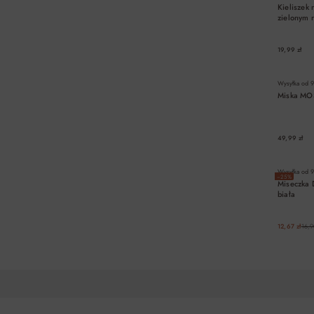
Kieliszek 
zielonym 
19,99 zł
Wysyłka od
9
Miska MOS
49,99 zł
Wysyłka od
9
−25%
Miseczka
biała
12,67 zł
16,9