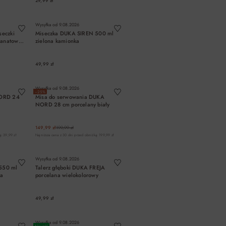
29,99 zł
A
DO KOSZYKA
Wysyłka od
9.08.2026
seczki
Miseczka DUKA SIREN 500 ml
ranatowa
zielona kamionka
49,99 zł
A
DO KOSZYKA
Wysyłka od
9.08.2026
−25%
NORD 24
Misa do serwowania DUKA
NORD 28 cm porcelany biały
149,99 zł
199,99 zł
: 39,99 zł
Najniższa cena z 30 dni przed obniżką: 199,99 zł
A
DO KOSZYKA
Wysyłka od
9.08.2026
550 ml
Talerz głęboki DUKA FREJA
wa
porcelana wielokolorowy
49,99 zł
A
DO KOSZYKA
Wysyłka od
9.08.2026
Nowość