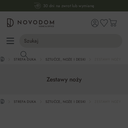
30 dni na zwrot lub wymianę
wnej zawartości
98% zadowolonych klientów
Infolinia:
515 639 067
(pon-pt: 7-17, sb-nd: 9-17)
STREFA DUKA
SZTUĆCE, NOŻE I DESKI
ZESTAWY NOŻY
Zestawy noży
STREFA DUKA
SZTUĆCE, NOŻE I DESKI
ZESTAWY NOŻY