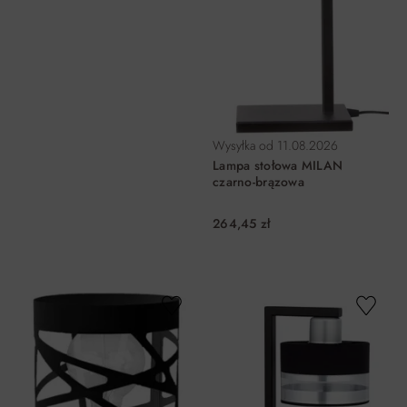
Wysyłka od
11.08.2026
Lampa stołowa MILAN
czarno-brązowa
264,45 zł
DO KOSZYKA
DO KOSZYKA