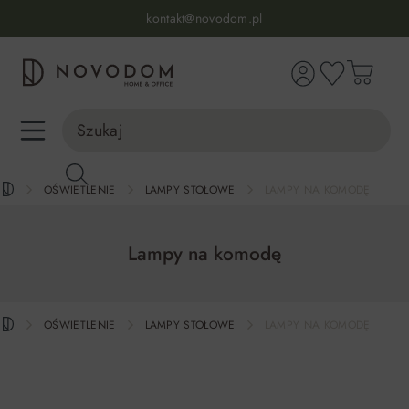
Infolinia:
515 639 067
(pon-pt: 7-17, sb-nd: 9-17)
kontakt@novodom.pl
wnej zawartości
Dostawa z wniesieniem
30 dni na zwrot lub wymianę
98% zadowolonych klientów
Infolinia:
515 639 067
(pon-pt: 7-17, sb-nd: 9-17)
OŚWIETLENIE
LAMPY STOŁOWE
LAMPY NA KOMODĘ
Lampy na komodę
OŚWIETLENIE
LAMPY STOŁOWE
LAMPY NA KOMODĘ