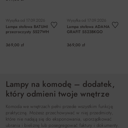
DO KOSZYKA
DO KOSZYKA
Wysyłka od
17.09.2026
Wysyłka od
17.09.2026
Lampa stołowa BATUMI
Lampa stołowa ADANA
przezroczysty 5527WH
GRAFIT 5523BKGO
369,00 zł
369,00 zł
DO KOSZYKA
DO KOSZYKA
Lampy na komodę – dodatek,
który odmieni twoje wnętrze
Komoda we wnętrzach pełni przede wszystkim funkcję
praktyczną. Możesz przechowywać w niej przedmioty,
które nie nadają się do eksponowania, uporządkować
ubrania i bieliznę lub posegregować faktury i dokumenty.