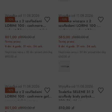
DO KOSZYKA
DO KOSZYKA
Wysyłka od
11.08.2026
Wysyłka od
11.08.2026
−10%
−10%
Toaletka z 2 szufladami
Toaletka wisząca z 2
LORINI 100 - cashmere
szufladami LORINI 100 -
uchwyt T-bar czarny stelaż
cashmere uchwyt T-bar
czarny
czarny
801,00 zł
890,00 zł
585,00 zł
650,00 zł
Taniej przez:
Taniej przez:
8 dni
4 godz.
31 min.
54 sek.
8 dni
4 godz.
31 min.
54 sek.
Najniższa cena z 30 dni przed obniżką:
Najniższa cena z 30 dni przed obniżką:
890,00 zł
650,00 zł
DO KOSZYKA
DO KOSZYKA
Wysyłka od
11.08.2026
Wysyłka od
11.08.2026
−10%
Toaletka z 2 szufladami
Toaletka SELENE 31 2
LORINI 100 - cashmere gałka
szuflady biały połysk
czarna stelaż czarny
120x76x46cm
801,00 zł
890,00 zł
510,00 zł