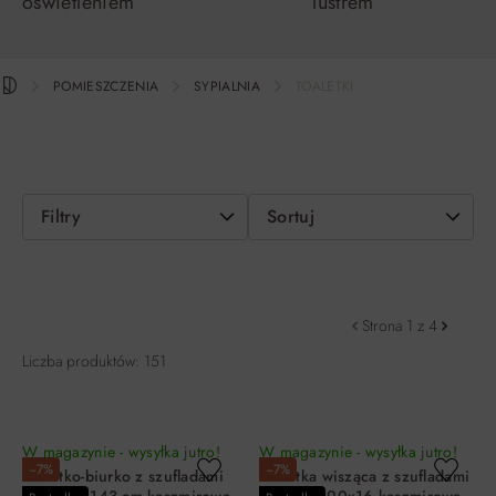
oświetleniem
lustrem
POMIESZCZENIA
SYPIALNIA
TOALETKI
Filtry
Sortuj
Strona 1 z 4
Liczba produktów: 151
W magazynie - wysyłka jutro!
W magazynie - wysyłka jutro!
−7%
−7%
Toaletko-biurko z szufladami
Toaletka wisząca z szufladami