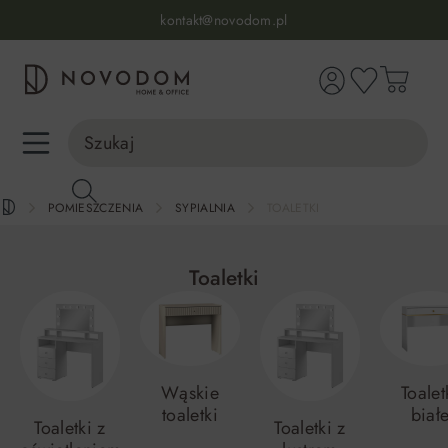
Infolinia:
515 639 067
(pon-pt: 7-17, sb-nd: 9-17)
kontakt@novodom.pl
wnej zawartości
Dostawa z wniesieniem
30 dni na zwrot lub wymianę
98% zadowolonych klientów
Infolinia:
515 639 067
(pon-pt: 7-17, sb-nd: 9-17)
POMIESZCZENIA
SYPIALNIA
TOALETKI
Toaletki
Wąskie
Toalet
toaletki
biał
Toaletki z
Toaletki z