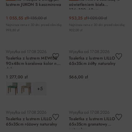
lustrem JUKON S kaszmirowa
oświetleniem biała
136x120x40cm
1 055,55 zł
1 135,00 zł
953,25 zł
1 025,00 zł
Najniższa cena z 30 dni przed obniżką:
Najniższa cena z 30 dni przed obniżką:
998,80 zł
902,00 zł
DO KOSZYKA
DO KOSZYKA
Wysyłka od
17.08.2026
Wysyłka od
17.08.2026
Toaletka z lustrem MEWISE
Toaletka z lustrem LILLO
90x48cm koralowa kolor nóg
65x35cm żółty naturalny
dąb
1 277,00 zł
566,00 zł
+5
DO KOSZYKA
DO KOSZYKA
Wysyłka od
17.08.2026
Wysyłka od
17.08.2026
Toaletka z lustrem LILLO
Toaletka z lustrem LILLO
65x35cm różowy naturalny
65x35cm granatowy
naturalny