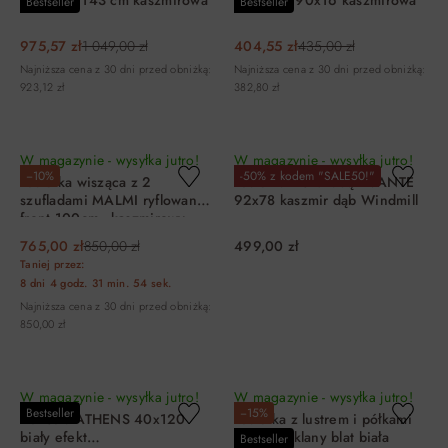
JUKON S 143 cm kaszmirowa
JUKON S 90x16 kaszmirowa
Bestseller
Bestseller
975,57 zł
1 049,00 zł
404,55 zł
435,00 zł
Najniższa cena z 30 dni przed obniżką:
Najniższa cena z 30 dni przed obniżką:
923,12 zł
382,80 zł
DO KOSZYKA
DO KOSZYKA
W magazynie - wysyłka jutro!
W magazynie - wysyłka jutro!
−10%
-50% z kodem "SALE50!"
Toaletka wisząca z 2
Toaletka z szufladą AVANTE
szufladami MALMI ryflowany
92x78 kaszmir dąb Windmill
front 100cm - kaszmirowy -
złoty
765,00 zł
850,00 zł
499,00 zł
Taniej przez:
8 dni
4 godz.
31 min.
54 sek.
Najniższa cena z 30 dni przed obniżką:
850,00 zł
DO KOSZYKA
DO KOSZYKA
W magazynie - wysyłka jutro!
W magazynie - wysyłka jutro!
Bestseller
−15%
Konsola ATHENS 40x120
Toaletka z lustrem i półkami
biały efekt
BJ 136 szklany blat biała
Bestseller