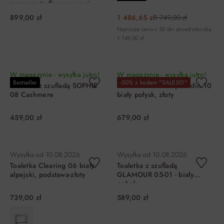
marmuru/ryflowane nogi
899,00 zł
1 486,65 zł
1 749,00 zł
Najniższa cena z 30 dni przed obniżką:
1 749,00 zł
DO KOSZYKA
DO KOSZYKA
W magazynie - wysyłka jutro!
W magazynie - wysyłka jutro!
Bestseller
-50% z kodem "SALE50!"
Toaletka z szufladą SOPHIE
Toaletka z szufladą Goldin 10
08 Cashmere
biały połysk, złoty
459,00 zł
679,00 zł
DO KOSZYKA
DO KOSZYKA
Wysyłka od
10.08.2026
Wysyłka od
10.08.2026
Toaletka Clearing 06 biały
Toaletka z szufladą
alpejski, podstawa-złoty
GLAMOUR 05-01 - biały
połysk
739,00 zł
589,00 zł