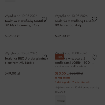
DO KOSZYKA
DO KOSZYKA
Wysyłka od
10.08.2026
Wysyłka od
10.08.2026
Toaletka z szufladą MARINE
Toaletka z szufladą FOREST
09 błękit ciemny, złoty
09 labrador, złoty
539,00 zł
539,00 zł
DO KOSZYKA
DO KOSZYKA
Wysyłka od
10.08.2026
Wysyłka od
11.08.2026
−10%
Toaletka BIJOU biała glamour
Toaletka wisząca z 2
z lustrem ML Meble
szufladami LORINI 100 -
cashmere gałka złota
649,00 zł
585,00 zł
650,00 zł
Taniej przez:
8 dni
4 godz.
31 min.
54 sek.
Najniższa cena z 30 dni przed obniżką:
650,00 zł