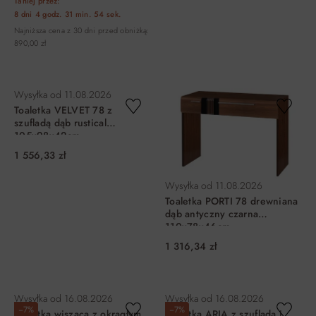
Taniej przez:
8 dni
4 godz.
31 min.
54 sek.
Najniższa cena z 30 dni przed obniżką:
890,00 zł
DO KOSZYKA
DO KOSZYKA
Wysyłka od
11.08.2026
Toaletka VELVET 78 z
szufladą dąb rustical
105x98x42cm
1 556,33 zł
Wysyłka od
11.08.2026
Toaletka PORTI 78 drewniana
dąb antyczny czarna
110x78x46cm
1 316,34 zł
DO KOSZYKA
DO KOSZYKA
Wysyłka od
16.08.2026
Wysyłka od
16.08.2026
−7%
−7%
Toaletka wisząca z okrągłym
Toaletka ARIA z szufladą i