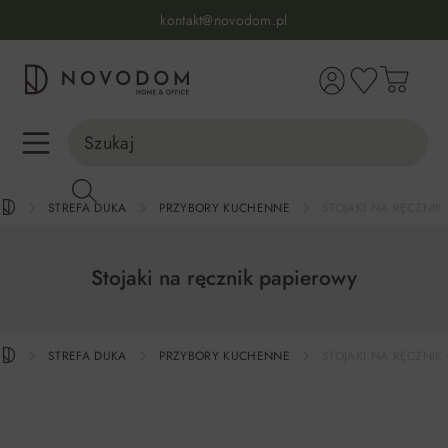
Infolinia:
515 639 067
(pon-pt: 7-17, sb-nd: 9-17)
kontakt@novodom.pl
wnej zawartości
Dostawa z wniesieniem
30 dni na zwrot lub wymianę
98% zadowolonych klientów
Infolinia:
515 639 067
(pon-pt: 7-17, sb-nd: 9-17)
STREFA DUKA
PRZYBORY KUCHENNE
STOJAKI NA RĘCZNIK
Stojaki na ręcznik papierowy
STREFA DUKA
PRZYBORY KUCHENNE
STOJAKI NA RĘCZNIK