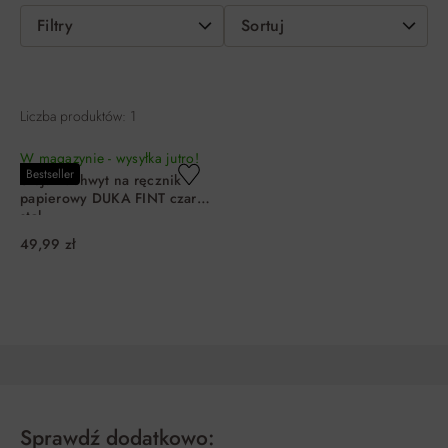
Filtry
Sortuj
Liczba produktów: 1
W magazynie - wysyłka jutro!
Bestseller
Stojak uchwyt na ręcznik
papierowy DUKA FINT czarny
stal
49,99 zł
DO KOSZYKA
Sprawdź dodatkowo: