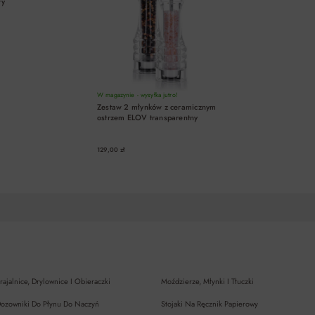
wy
W magazynie - wysyłka jutro!
Zestaw 2 młynków z ceramicznym
ostrzem ELOV transparentny
129,00 zł
DO KOSZYKA
DO KOSZYKA
rajalnice, Drylownice I Obieraczki
Moździerze, Młynki I Tłuczki
ozowniki Do Płynu Do Naczyń
Stojaki Na Ręcznik Papierowy