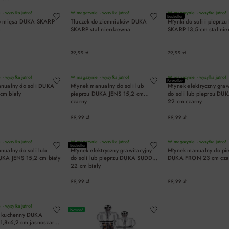
- wysyłka jutro!
W magazynie - wysyłka jutro!
W magazynie - wysyłka jutro!
Bestseller
do mięsa DUKA SKARP
Tłuczek do ziemniaków DUKA
Młynki do soli i pieprz
m
SKARP stal nierdzewna
SKARP 13,5 cm stal ni
39,99 zł
79,99 zł
DO KOSZYKA
DO KOSZYKA
DO KOSZYK
- wysyłka jutro!
W magazynie - wysyłka jutro!
W magazynie - wysyłka jutro!
Bestseller
nualny do soli DUKA
Młynek manualny do soli lub
Młynek elektryczny graw
cm biały
pieprzu DUKA JENS 15,2 cm
do soli lub pieprzu D
czarny
22 cm czarny
99,99 zł
99,99 zł
DO KOSZYKA
DO KOSZYKA
DO KOSZYK
- wysyłka jutro!
W magazynie - wysyłka jutro!
W magazynie - wysyłka jutro!
Bestseller
nualny do soli lub
Młynek elektryczny grawitacyjny
Młynek manualny do pi
UKA JENS 15,2 cm biały
do soli lub pieprzu DUKA SUDD
DUKA FRON 23 cm cza
22 cm biały
99,99 zł
99,99 zł
DO KOSZYKA
DO KOSZYKA
DO KOSZYK
- wysyłka jutro!
Nowość
z kuchenny DUKA
,8x6,2 cm jasnoszary