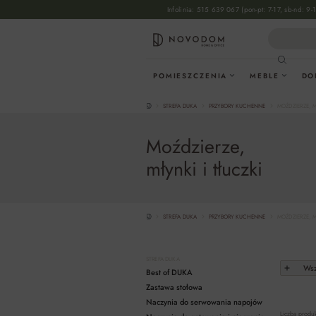
Infolinia:
515 639 067
(pon-pt: 7-17, sb-nd: 9-
wyszukiwania
Przejdź do głównej nawigacji
POMIESZCZENIA
MEBLE
DO
STREFA DUKA
PRZYBORY KUCHENNE
MOŹDZIERZE, M
Moździerze,
młynki i tłuczki
STREFA DUKA
PRZYBORY KUCHENNE
MOŹDZIERZE, M
STREFA DUKA
Wsz
Best of DUKA
Zastawa stołowa
Naczynia do serwowania napojów
Liczba produ