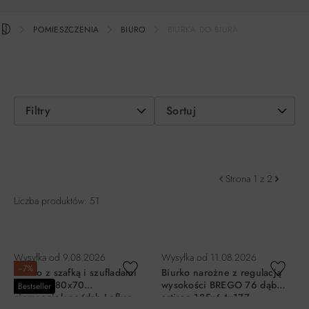
POMIESZCZENIA
BIURO
BIURKA DO BIURA
Filtry
Sortuj
Strona 1 z 2
Liczba produktów: 51
Wysyłka od
9.08.2026
Wysyłka od
11.08.2026
−7%
Biurko z szafką i szufladami
Biurko narożne z regulacją
EVORA 180x70
wysokości BREGO 76 dąb
Bestseller
ciemnozielone/dąb Lefkas
artisan 185x64x177