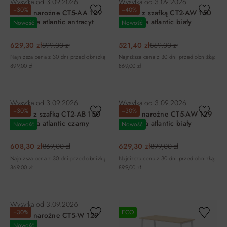
Wysyłka od
3.09.2026
Wysyłka od
3.09.2026
−30%
−40%
Biurko narożne CT5-AA 129
Biurko z szafką CT2-AW 150
cm sosna atlantic antracyt
cm sosna atlantic biały
Nowość
Nowość
629,30 zł
899,00 zł
521,40 zł
869,00 zł
Najniższa cena z 30 dni przed obniżką:
Najniższa cena z 30 dni przed obniżką:
899,00 zł
869,00 zł
DO KOSZYKA
DO KOSZYKA
Wysyłka od
3.09.2026
Wysyłka od
3.09.2026
−30%
−30%
Biurko z szafką CT2-AB 150
Biurko narożne CT5-AW 129
cm sosna atlantic czarny
cm sosna atlantic biały
Nowość
Nowość
608,30 zł
869,00 zł
629,30 zł
899,00 zł
Najniższa cena z 30 dni przed obniżką:
Najniższa cena z 30 dni przed obniżką:
869,00 zł
899,00 zł
DO KOSZYKA
DO KOSZYKA
Wysyłka od
3.09.2026
−30%
ECO
Biurko narożne CT5-W 129
cm białe
Nowość