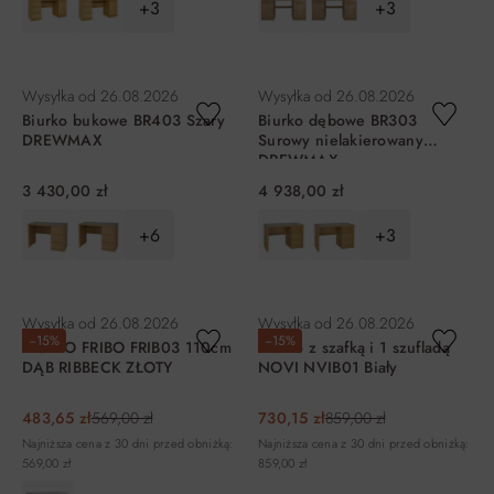
+3
+3
DO KOSZYKA
DO KOSZYKA
Wysyłka od
26.08.2026
Wysyłka od
26.08.2026
Biurko bukowe BR403 Szary
Biurko dębowe BR303
DREWMAX
Surowy nielakierowany
DREWMAX
3 430,00 zł
4 938,00 zł
+6
+3
DO KOSZYKA
DO KOSZYKA
Wysyłka od
26.08.2026
Wysyłka od
26.08.2026
−15%
−15%
BIURKO FRIBO FRIB03 110cm
Biurko z szafką i 1 szufladą
DĄB RIBBECK ZŁOTY
NOVI NVIB01 Biały
483,65 zł
569,00 zł
730,15 zł
859,00 zł
Najniższa cena z 30 dni przed obniżką:
Najniższa cena z 30 dni przed obniżką:
569,00 zł
859,00 zł