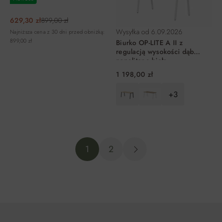
629,30 zł
899,00 zł
Wysyłka od
6.09.2026
Najniższa cena z 30 dni przed obniżką:
899,00 zł
Biurko OP-LITE A II z
regulacją wysokości dąb
napolitano białe
140x70x74(75)cm
1 198,00 zł
+3
DO KOSZYKA
DO KOSZYKA
1
2