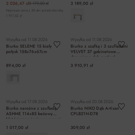
2 026,47 zł
2 179,00 zł
3 189,00 zł
Najniższa cena z 30 dni przed obniżką:
1 917,52 zł
DO KOSZYKA
DO KOSZYKA
Wysyłka od
11.08.2026
Wysyłka od
11.08.2026
Biurko SELENE 15 biały
Biurko z szafką i 3 szufladami
połysk 158x76x67cm
VELVET 37 gabinetowe
drewniane dąb rustical
177x80x78cm
894,00 zł
3 910,91 zł
DO KOSZYKA
DO KOSZYKA
Wysyłka od
17.08.2026
Wysyłka od
20.08.2026
Biurko narożne z szufladą
Biurko NIKO Dąb Artisan
ASHME 114x85 beżowy
CPLB21N-D78
blat/ciemne jesionowe nogi
1 017,00 zł
309,00 zł