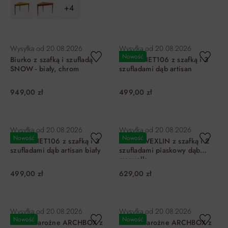
+4
DO KOSZYKA
DO KOSZYKA
Wysyłka od
20.08.2026
Wysyłka od
20.08.2026
Nowość
Biurko z szafką i szufladą
Biurko NET106 z szafką i 3
SNOW - biały, chrom
szufladami dąb artisan
949,00 zł
499,00 zł
DO KOSZYKA
DO KOSZYKA
Wysyłka od
20.08.2026
Wysyłka od
20.08.2026
Nowość
Nowość
Biurko NET106 z szafką i 3
Biurko WEXLIN z szafką i 2
szufladami dąb artisan biały
szufladami piaskowy dąb
mauvella
499,00 zł
629,00 zł
DO KOSZYKA
DO KOSZYKA
Wysyłka od
20.08.2026
Wysyłka od
20.08.2026
Nowość
Nowość
Biurko narożne ARCHBOX z
Biurko narożne ARCHBOX z