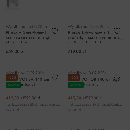
DO KOSZYKA
DO KOSZYKA
Wysyłka od
26.08.2026
Wysyłka od
26.08.2026
Biurko z 3 szufladami
Biurko 1-drzwiowe z 1
SHETLAND TYP 80 Dąb
szufladą LINATE TYP 80 Biały,
Shetland, Szary
Trufla, Biały połysk
659,00 zł
719,00 zł
DO KOSZYKA
DO KOSZYKA
Wysyłka od
3.09.2026
Wysyłka od
3.09.2026
−30%
−30%
Biurko VO1-BA 140 cm
Biurko VO1-OB 140 cm dąb
orzech antracyt
naturalny czarny
Nowość
Nowość
419,30 zł
599,00 zł
419,30 zł
599,00 zł
Najniższa cena z 30 dni przed obniżką:
Najniższa cena z 30 dni przed obniżką:
599,00 zł
599,00 zł
DO KOSZYKA
DO KOSZYKA