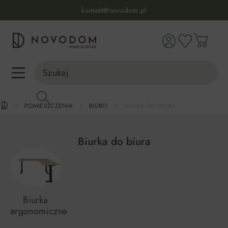
Infolinia:
515 639 067
(pon-pt: 7-17, sb-nd: 9-17)
kontakt@novodom.pl
wnej zawartości
Dostawa z wniesieniem
30 dni na zwrot lub wymianę
98% zadowolonych klientów
Infolinia:
515 639 067
(pon-pt: 7-17, sb-nd: 9-17)
POMIESZCZENIA
BIURO
BIURKA DO BIURA
Biurka do biura
Biurka
ergonomiczne