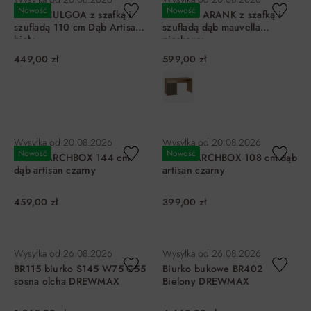
Nowość
Nowość
Biurko CULGOA z szafką i
Biurko L ARANK z szafką i
szufladą 110 cm Dąb Artisan
szufladą dąb mauvella
biały
piaskowy
449,00 zł
599,00 zł
DO KOSZYKA
DO KOSZYKA
Wysyłka od
20.08.2026
Wysyłka od
20.08.2026
Nowość
Nowość
Biurko ARCHBOX 144 cm
Biurko ARCHBOX 108 cm dąb
dąb artisan czarny
artisan czarny
459,00 zł
399,00 zł
DO KOSZYKA
DO KOSZYKA
Wysyłka od
26.08.2026
Wysyłka od
26.08.2026
BR115 biurko S145 W75 G55
Biurko bukowe BR402
sosna olcha DREWMAX
Bielony DREWMAX