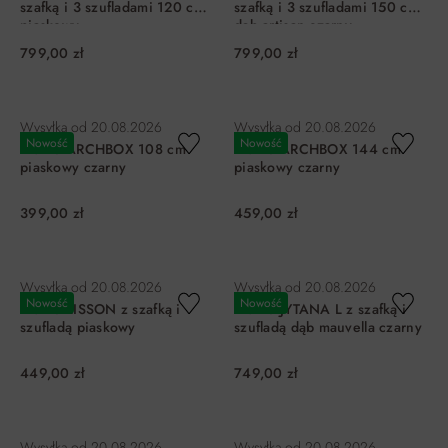
szafką i 3 szufladami 120 cm
szafką i 3 szufladami 150 cm
piaskowy
dąb artisan czarny
799,00 zł
799,00 zł
DO KOSZYKA
DO KOSZYKA
Wysyłka od
20.08.2026
Wysyłka od
20.08.2026
Nowość
Nowość
Biurko ARCHBOX 108 cm
Biurko ARCHBOX 144 cm
piaskowy czarny
piaskowy czarny
399,00 zł
459,00 zł
DO KOSZYKA
DO KOSZYKA
Wysyłka od
20.08.2026
Wysyłka od
20.08.2026
Nowość
Nowość
Biurko LISSON z szafką i
Biurko JYTANA L z szafką i
szufladą piaskowy
szufladą dąb mauvella czarny
449,00 zł
749,00 zł
DO KOSZYKA
DO KOSZYKA
Wysyłka od
20.08.2026
Wysyłka od
20.08.2026