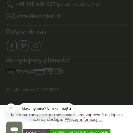
+48 515 639 067
(pon-pt: 7-17, sb-nd: 9-17)
kontakt@novodom.pl
Dołącz do nas
Akceptujemy płatności
All rights reserved © NOVODOM
Ta strona korzysta z plików cookie, aby zapewnić najlepszą
możliwą obsługę.
Więcej informacji...
SKONFIGURUJ
AKCEPTUJ WSZYSTKIE PLIKI COOKIE