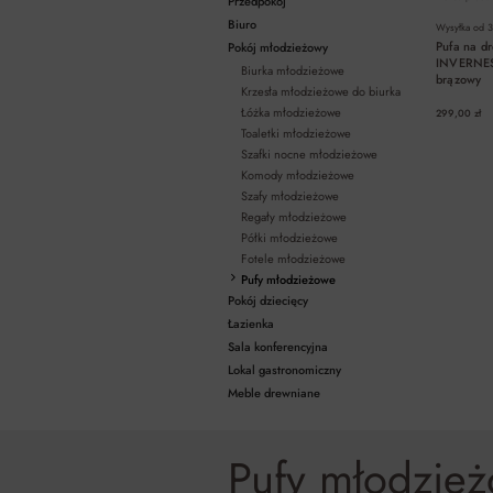
Przedpokój
Biuro
Wysyłka od
3
Pufa na d
Pokój młodzieżowy
INVERNES
Biurka młodzieżowe
brązowy
Krzesła młodzieżowe do biurka
Łóżka młodzieżowe
299,00 zł
Toaletki młodzieżowe
Szafki nocne młodzieżowe
Komody młodzieżowe
Szafy młodzieżowe
Regały młodzieżowe
Półki młodzieżowe
Fotele młodzieżowe
Pufy młodzieżowe
Pokój dziecięcy
Łazienka
Sala konferencyjna
Lokal gastronomiczny
Meble drewniane
Pufy młodzie