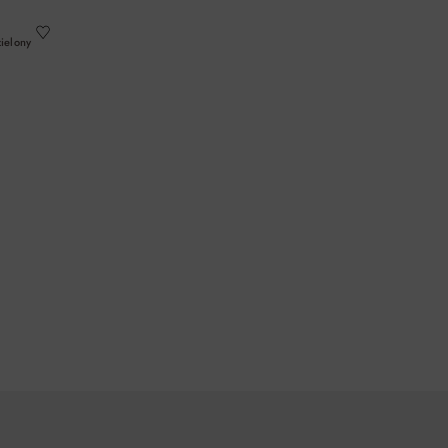
ielony
A