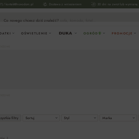
/
17)
kontakt@novodom.pl
Dostawa z wniesieniem
30 dni na zwrot lub wymianę
Co novego chcesz dziś znaleźć?
sofa, komoda, fotel...
DATKI
OŚWIETLENIE
OGRÓD
PROMOCJE
ZIEŻOWE
ZIEŻOWE
ystkie filtry
Sortuj
Styl
Marka
któw: 3