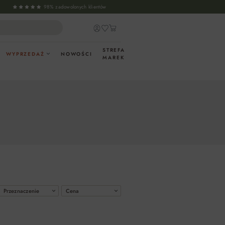
98% zadowolonych klientów
STREFA
WYPRZEDAŻ
NOWOŚCI
MAREK
Przeznaczenie
Cena