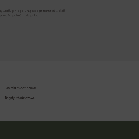
hcą według niego urządzać przestrzeń wokół
kcji może pełnić mała pufa…
Toaletki Młodzieżowe
Regały Młodzieżowe