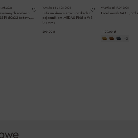
1.08.2026
Wysyłka od
31.08.2026
Wysyłka od
17.09.2026
rewnianych nóżkach
Pufa na drewnianych nóżkach z
Fotel worek SAK Fjord z
S FI 50x33 beżowy,
pojemnikiem MEDAS FI45 x W36
brązowy
299,00 zł
1 199,00 zł
+3
DO KOSZYKA
DO KOSZYKA
DO KOSZYK
żowe