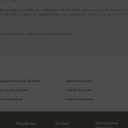
 nastolatka nie jest łatwy do umeblowania. Młodzi ludzie mają już swój wyrobiony gust i c
ć się w takim miejscu? Jak najbardziej! Sprawdź naszą ofertę i przekonaj się, jak wiele fun
e wystroju pokoju i nadanie mu bardziej przytulnego …
rzesła Młodzieżowe Do Biurka
Łóżka Młodzieżowe
omody Młodzieżowe
Szafy Młodzieżowe
ufy Młodzieżowe
Fotele Młodzieżowe
Akceptujemy
Współpraca
Kontakt
płatności