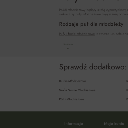
Pokój młodzieżowy będący strefą wypoczynkową dla
siebie. Czy pufy młodzieżowe mają szansę odnaleź
Rodzaje puf dla młodzieży
Pufy i fotele młodzieżowe
to świetne uzupełnieni
Rozwiń
Sprawdź dodatkowo:
Biurka Młodzieżowe
K
Szafki Nocne Młodzieżowe
K
Półki Młodzieżowe
P
Informacje
Moje konto