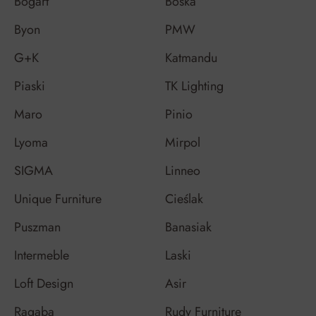
Bogart
Boska
Byon
PMW
G+K
Katmandu
Piaski
TK Lighting
Maro
Pinio
Lyoma
Mirpol
SIGMA
Linneo
Unique Furniture
Cieślak
Puszman
Banasiak
Intermeble
Laski
Loft Design
Asir
Ragaba
Rudy Furniture