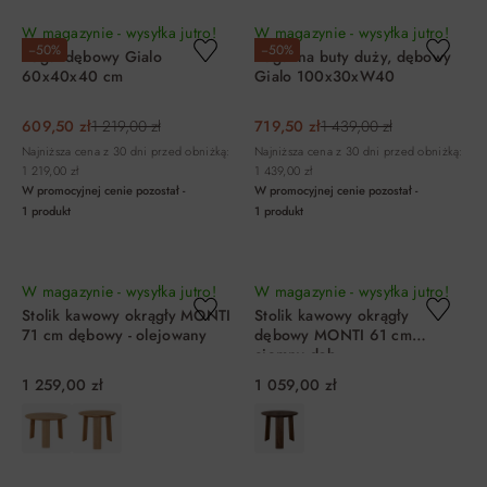
W magazynie - wysyłka jutro!
W magazynie - wysyłka jutro!
−50%
−50%
Regał dębowy Gialo
Regał na buty duży, dębowy
60x40x40 cm
Gialo 100x30xW40
609,50 zł
1 219,00 zł
719,50 zł
1 439,00 zł
Najniższa cena z 30 dni przed obniżką:
Najniższa cena z 30 dni przed obniżką:
1 219,00 zł
1 439,00 zł
W promocyjnej cenie pozostał -
W promocyjnej cenie pozostał -
1
produkt
1
produkt
DO KOSZYKA
DO KOSZYKA
W magazynie - wysyłka jutro!
W magazynie - wysyłka jutro!
Stolik kawowy okrągły MONTI
Stolik kawowy okrągły
71 cm dębowy - olejowany
dębowy MONTI 61 cm
ciemny dąb
1 259,00 zł
1 059,00 zł
DO KOSZYKA
DO KOSZYKA