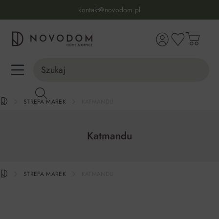
Infolinia:
515 639 067
(pon-pt: 7-17, sb-nd: 9-17)
kontakt@novodom.pl
wnej zawartości
Dostawa z wniesieniem
30 dni na zwrot lub wymianę
98% zadowolonych klientów
Infolinia:
515 639 067
(pon-pt: 7-17, sb-nd: 9-17)
STREFA MAREK
KATMANDU
Katmandu
STREFA MAREK
KATMANDU