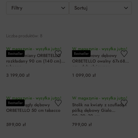
Filtry
Sortuj
Liczba produktów: 8
W magazynie - wysyłka jutro!
W magazynie - wysyłka jutro!
Bestseller
Bestseller
Stół drewniany ORBETELLO
Stolik kawowy dębowy
rozkładany 90 cm (140 cm)
ORBETELLO owalny 67x68
tabacco
cm - dąb olejowany
3 199,00 zł
1 099,00 zł
DO KOSZYKA
DO KOSZYKA
W magazynie - wysyłka jutro!
W magazynie - wysyłka jutro!
Bestseller
Stolik okrągły dębowy
Stolik na kwiaty z szufladą i
ORBETELLO 50 cm tabacco
pólką dębowy Gialo
90x30x30 cm
599,00 zł
799,00 zł
DO KOSZYKA
DO KOSZYKA