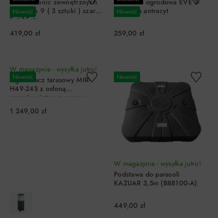
Zestaw donic zewnętrznych
Huśtawka ogrodowa EVE 3-
ASHORA 9 ( 3 sztuki ) szare
osobowa antracyt
Nowość
Nowość
Esti&Esta
419,00 zł
259,00 zł
DO KOSZYKA
DO KOSZYKA
W magazynie - wysyłka jutro!
Nowość
Nowość
Ogrzewacz tarasowy MIR-
H49-24S z osłoną
przeciwwiatrową czarny
1 249,00 zł
W magazynie - wysyłka jutro!
Podstawa do parasoli
KAZUAR 3,5m (B88100-A)
449,00 zł