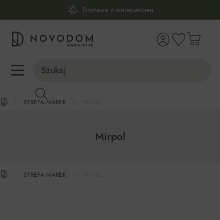
Dostawa z wniesieniem
wnej zawartości
30 dni na zwrot lub wymianę
98% zadowolonych klientów
Infolinia:
515 639 067
(pon-pt: 7-17, sb-nd: 9-17)
STREFA MAREK
MIRPOL
Mirpol
STREFA MAREK
MIRPOL