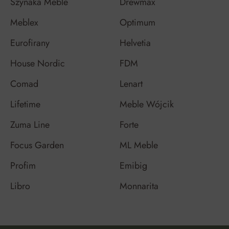
Szynaka Meble
Drewmax
Meblex
Optimum
Eurofirany
Helvetia
House Nordic
FDM
Comad
Lenart
Lifetime
Meble Wójcik
Zuma Line
Forte
Focus Garden
ML Meble
Profim
Emibig
Libro
Monnarita