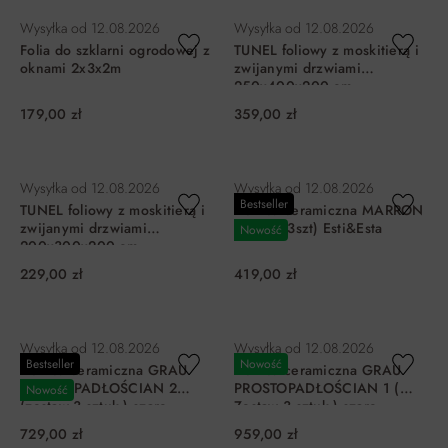
Wysyłka od
12.08.2026
Wysyłka od
12.08.2026
Folia do szklarni ogrodowej z
TUNEL foliowy z moskitierą i
oknami 2x3x2m
zwijanymi drzwiami
250x400x200 cm
179,00 zł
359,00 zł
DO KOSZYKA
DO KOSZYKA
Wysyłka od
12.08.2026
Wysyłka od
12.08.2026
Bestseller
TUNEL foliowy z moskitierą i
Donica ceramiczna MARRON
zwijanymi drzwiami
zestaw (3szt) Esti&Esta
Nowość
200x300x200 cm
229,00 zł
419,00 zł
DO KOSZYKA
DO KOSZYKA
Wysyłka od
12.08.2026
Wysyłka od
12.08.2026
Bestseller
Nowość
Donica ceramiczna GRAU
Donica ceramiczna GRAU
PROSTOPADŁOŚCIAN 2
PROSTOPADŁOŚCIAN 1 (
Nowość
(zestaw 3 sztuk ) szare
Zestaw 3 sztuk ) szare
Esti&Esta
Esti&Esta
729,00 zł
959,00 zł