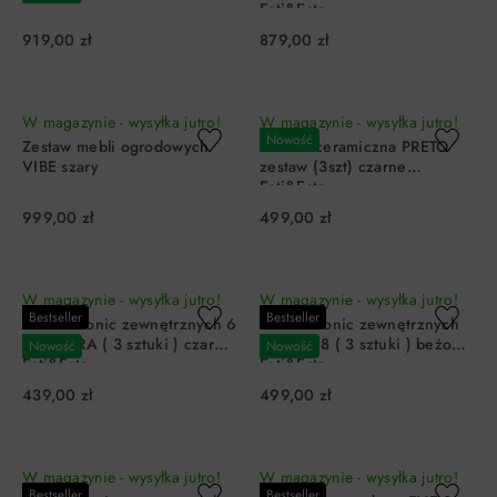
Esti&Esta
919,00 zł
879,00 zł
DO KOSZYKA
DO KOSZYKA
W magazynie - wysyłka jutro!
W magazynie - wysyłka jutro!
Nowość
Zestaw mebli ogrodowych
Donica ceramiczna PRETO
VIBE szary
zestaw (3szt) czarne
Esti&Esta
999,00 zł
499,00 zł
DO KOSZYKA
DO KOSZYKA
W magazynie - wysyłka jutro!
W magazynie - wysyłka jutro!
Bestseller
Bestseller
Zestaw donic zewnętrznych 6
Zestaw donic zewnętrznych
NOCTURA ( 3 sztuki ) czarne
CALIZA 8 ( 3 sztuki ) beżowy
Nowość
Nowość
Esti&Esta
Esti&Esta
439,00 zł
499,00 zł
DO KOSZYKA
DO KOSZYKA
W magazynie - wysyłka jutro!
W magazynie - wysyłka jutro!
Bestseller
Bestseller