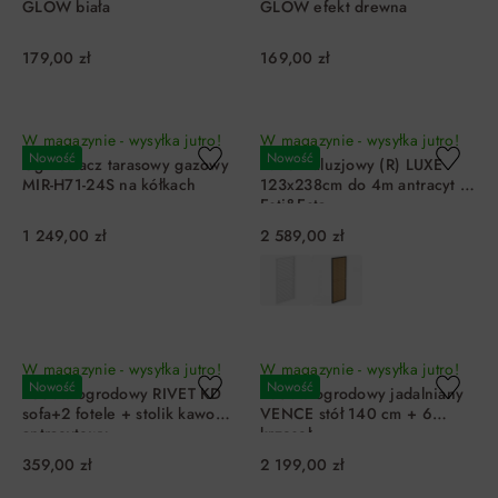
GLOW biała
GLOW efekt drewna
179,00 zł
169,00 zł
DO KOSZYKA
DO KOSZYKA
W magazynie - wysyłka jutro!
W magazynie - wysyłka jutro!
Nowość
Nowość
Ogrzewacz tarasowy gazowy
Panel żaluzjowy (R) LUXE
MIR-H71-24S na kółkach
123x238cm do 4m antracyt 1
Esti&Esta
1 249,00 zł
2 589,00 zł
DO KOSZYKA
DO KOSZYKA
W magazynie - wysyłka jutro!
W magazynie - wysyłka jutro!
Nowość
Nowość
Zestaw ogrodowy RIVET KD
Zestaw ogrodowy jadalniany
sofa+2 fotele + stolik kawowy
VENCE stół 140 cm + 6
antracytowy
krzeseł
359,00 zł
2 199,00 zł