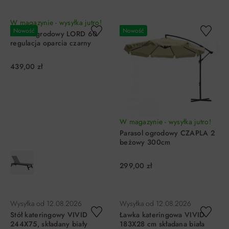
DO KOSZYKA
DO KOSZYKA
W magazynie - wysyłka jutro!
Nowość
Nowość
Leżak ogrodowy LORD 60
regulacja oparcia czarny
439,00 zł
W magazynie - wysyłka jutro!
Parasol ogrodowy CZAPLA 2
beżowy 300cm
299,00 zł
DO KOSZYKA
DO KOSZYKA
Wysyłka od
12.08.2026
Wysyłka od
12.08.2026
Stół kateringowy VIVID
Ławka kateringowa VIVID
244X75, składany biały
183X28 cm składana biała