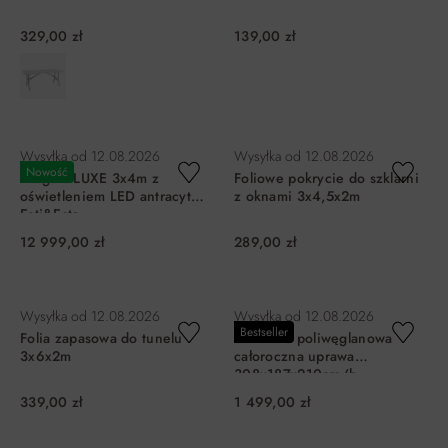
329,00 zł
139,00 zł
DO KOSZYKA
DO KOSZYKA
Wysyłka od
12.08.2026
Wysyłka od
12.08.2026
Nowość
Pergola LUXE 3x4m z
Foliowe pokrycie do szklarni
oświetleniem LED antracyt
z oknami 3x4,5x2m
Esti&Esta
12 999,00 zł
289,00 zł
DO KOSZYKA
DO KOSZYKA
Wysyłka od
12.08.2026
Wysyłka od
12.08.2026
Bestseller
Folia zapasowa do tunelu
Szklarnia poliwęglanowa
3x6x2m
całoroczna uprawa
308x187x210cm/h
339,00 zł
1 499,00 zł
DO KOSZYKA
DO KOSZYKA