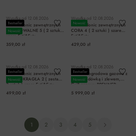
DO KOSZYKA
DO KOSZYKA
Wysyłka od
12.08.2026
Wysyłka od
12.08.2026
Bestseller
Nowość
Zestaw donic zewnętrznych
Zestaw donic zewnętrznych
CORA OWALNE 5 ( 2 sztuki )
CORA 4 ( 2 sztuki ) szare
Nowość
szare Esti&Esta
Esti&Esta
359,00 zł
429,00 zł
DO KOSZYKA
DO KOSZYKA
Wysyłka od
12.08.2026
Wysyłka od
12.08.2026
Bestseller
Bestseller
Zestaw donic zewnętrznych
Kuchnia ogrodowa gazowa z
CORA OKRAGŁA 2 ( zestaw
szafką lodówką i zlewem,
Nowość
Nowość
3 sztuk ) szare Esti&Esta
Grill gazowy BRENNER
K4PLUS BBQ LINE
499,00 zł
5 999,00 zł
DO KOSZYKA
DO KOSZYKA
1
2
3
4
5