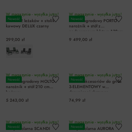
DO KOSZYKA
DO KOSZYKA
W magazynie - wysyłka jutro!
W magazynie - wysyłka jutro!
Nowość
Nowość
Zestaw 2 leżaków + stolik
Zestaw ogrodowy PORTO
kawowy DELUX czarny
narożnik + stół z
podnoszonym blatem 138cm
beżowy naturalny
299,00 zł
9 499,00 zł
DO KOSZYKA
DO KOSZYKA
W magazynie - wysyłka jutro!
W magazynie - wysyłka jutro!
Nowość
Nowość
Zestaw ogrodowy MOLTO
Zestaw akcesoriów do grilla
narożnik + stół 210 cm
3-ELEMENTOWY w
beżowy
drewnianej skrzynce
5 243,00 zł
74,99 zł
DO KOSZYKA
DO KOSZYKA
W magazynie - wysyłka jutro!
W magazynie - wysyłka jutro!
Nowość
Nowość
Lampa solarna SCANDI
Lampa solarna AURORA