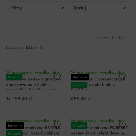
Filtry
Sortuj
Strona 1 z 5
Liczba produktów: 161
W magazynie - wysyłka jutro!
W magazynie - wysyłka jutro!
Nowość
Bestseller
Modułowy zestaw ogrodowy
Zestaw donic ceramicznych
z pokrowcem KALEM
PRETO 4 sztuki biały
Nowość
narożnik + 2 stoliki + pufa
Esti&Esta
beżowy Esti&Esta
13 499,00 zł
699,00 zł
DO KOSZYKA
DO KOSZYKA
W magazynie - wysyłka jutro!
W magazynie - wysyłka jutro!
Bestseller
Nowość
Donica ceramiczna ESTERA
Donica ceramiczna FORREST
zestaw 3szt. brąz Esti&Esta
zestaw (4szt) efekt drewna
Nowość