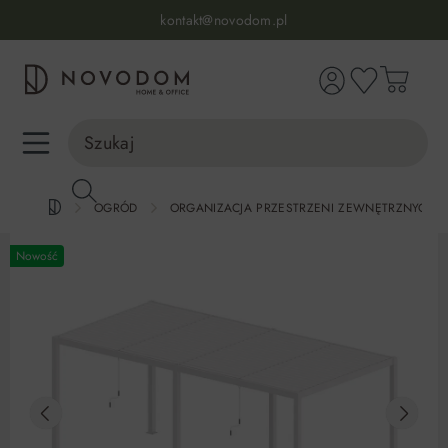
Infolinia:
515 639 067
(pon-pt: 7-17, sb-nd: 9-17)
kontakt@novodom.pl
wnej zawartości
Dostawa z wniesieniem
30 dni na zwrot lub wymianę
98% zadowolonych klientów
Infolinia:
515 639 067
(pon-pt: 7-17, sb-nd: 9-17)
OGRÓD
ORGANIZACJA PRZESTRZENI ZEWNĘTRZNYCH
Nowość