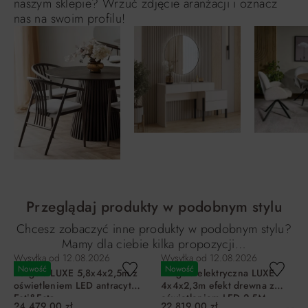
naszym sklepie? Wrzuć zdjęcie aranżacji i oznacz
nas na swoim profilu!
Przeglądaj produkty w podobnym stylu
Chcesz zobaczyć inne produkty w podobnym stylu?
Mamy dla ciebie kilka propozycji…
Wysyłka od
12.08.2026
Wysyłka od
12.08.2026
Nowość
Nowość
Pergola LUXE 5,8x4x2,5m z
Pergola elektryczna LUXE
oświetleniem LED antracyt
4x4x2,3m efekt drewna z
Esti&Esta
oświetleniem LED 2,5M
24 479,00 zł
22 819,00 zł