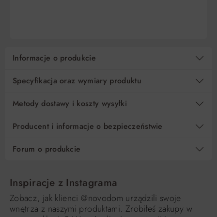
DO KOSZYKA
DO KOSZYKA
10
2 447,90 zł
0%
24 479,00 zł
15
1 631,94 zł
0%
24 479,00 zł
Informacje o produkcie
Regulamin
Koszt kredytu
Pośrednik kredytowy i organizacje finansujące
Specyfikacja oraz wymiary produktu
Metody dostawy i koszty wysyłki
Producent i informacje o bezpieczeństwie
Forum o produkcie
Inspiracje z Instagrama
Zobacz, jak klienci @novodom urządzili swoje
wnętrza z naszymi produktami. Zrobiłeś zakupy w