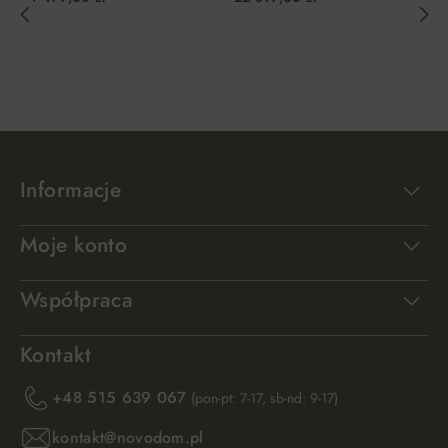
Esti&Esta
DO KOSZYKA
DO KOSZYKA
Informacje
Moje konto
Współpraca
Kontakt
+48 515 639 067
(pon-pt: 7-17, sb-nd: 9-17)
kontakt@novodom.pl