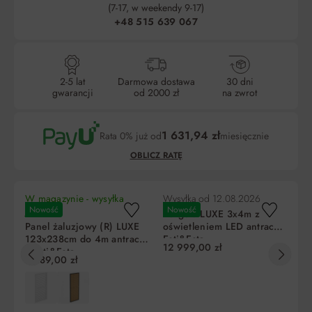
(7-17, w weekendy 9-17)
+48 515 639 067
2-5 lat
Darmowa dostawa
30 dni
gwarancji
od 2000 zł
na zwrot
1 631,94 zł
Rata 0% już od
miesięcznie
OBLICZ RATĘ
W magazynie - wysyłka
Wysyłka od
12.08.2026
Wy
Nowość
Nowość
N
jutro!
Pergola LUXE 3x4m z
Pe
Panel żaluzjowy (R) LUXE
oświetleniem LED antracyt
z 
123x238cm do 4m antracyt
Esti&Esta
an
12 999,00 zł
24
1 Esti&Esta
Liczba
Miesięczna
RRSO
Do zapłaty
2 589,00 zł
rat
rata
5
4 895,80 zł
0%
24 479,00 zł