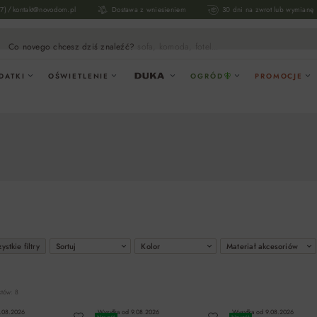
/
17)
kontakt@novodom.pl
Dostawa z wniesieniem
30 dni na zwrot lub wymianę
Co novego chcesz dziś znaleźć?
sofa, komoda, fotel...
DATKI
OŚWIETLENIE
OGRÓD
PROMOCJE
ystkie filtry
Sortuj
Kolor
Materiał akcesoriów
któw: 8
.08.2026
Wysyłka od
9.08.2026
Wysyłka od
9.08.2026
Nowość
Nowość