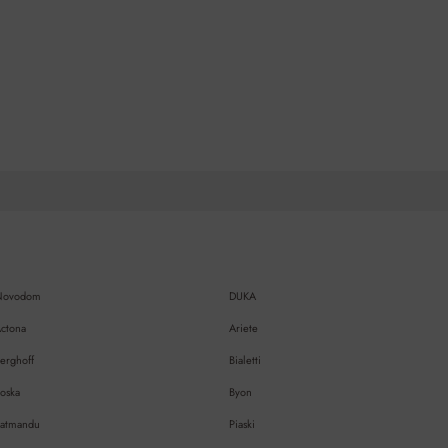
Novodom
DUKA
ctona
Ariete
erghoff
Bialetti
oska
Byon
atmandu
Piaski