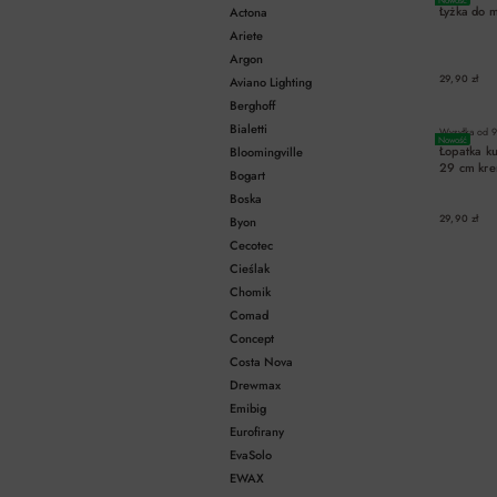
Łyżka do 
Actona
Ariete
Argon
29,90 zł
Aviano Lighting
Berghoff
Bialetti
Wysyłka od
9
Nowość
Łopatka k
Bloomingville
29 cm kr
Bogart
Boska
29,90 zł
Byon
Cecotec
Cieślak
Chomik
Comad
Concept
Costa Nova
Drewmax
Emibig
Eurofirany
EvaSolo
EWAX