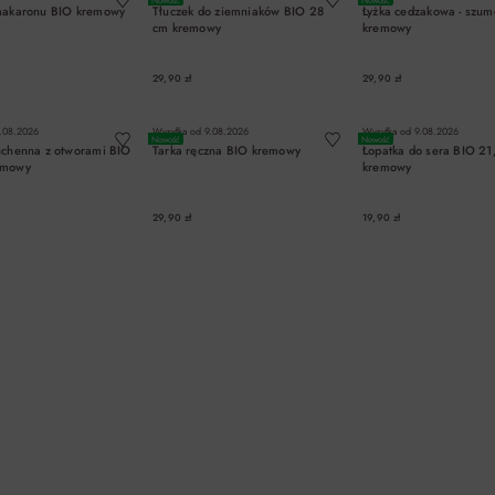
makaronu BIO kremowy
Tłuczek do ziemniaków BIO 28
Łyżka cedzakowa - szu
cm kremowy
kremowy
29,90 zł
29,90 zł
DO KOSZYKA
DO KOSZYKA
DO KOSZYK
.08.2026
Wysyłka od
9.08.2026
Wysyłka od
9.08.2026
Nowość
Nowość
uchenna z otworami BIO
Tarka ręczna BIO kremowy
Łopatka do sera BIO 21
emowy
kremowy
29,90 zł
19,90 zł
DO KOSZYKA
DO KOSZYKA
DO KOSZYK