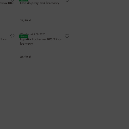
mówka BIO
Nóż do pizzy BIO kremowy
24,90 zł
A
DO KOSZYKA
Wysyłka od
9.08.2026
Nowość
,5 cm
Łopatka kuchenna BIO 29 cm
kremowy
24,90 zł
A
DO KOSZYKA