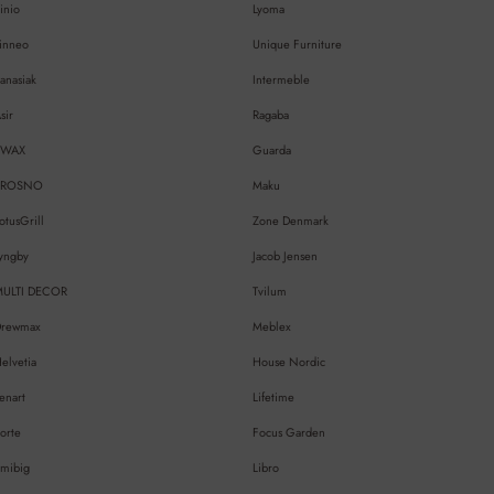
inio
Lyoma
inneo
Unique Furniture
anasiak
Intermeble
sir
Ragaba
EWAX
Guarda
KROSNO
Maku
otusGrill
Zone Denmark
yngby
Jacob Jensen
MULTI DECOR
Tvilum
Drewmax
Meblex
elvetia
House Nordic
enart
Lifetime
orte
Focus Garden
mibig
Libro