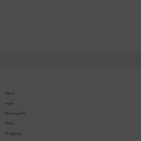
Signal
Argon
Bloomingville
PMW
TK Lighting