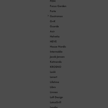
FDM
Focus Garden
Forte
Gastromax
G+K
Guarda
Asir
Helvetia
HEVE
House Nordic
Intermeble
Jacob Jensen
Katmandu
KROSNO
Laski
Lenart
Lifetime
Libro
Linneo
Loft Design
LotusGrill
Lyngby