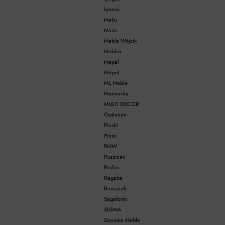
Lyoma
Maku
Maro
Meble Wójcik
Meblex
Mepal
Mirpol
ML Meble
Monnarita
MULTI DECOR
Optimum
Piaski
Pinio
PMW
Puszman
Profim
Ragaba
Banasiak
Sagaform
SIGMA
Szynaka Meble