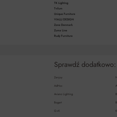
TK Lighting
Tvilum
Unique Furniture
VIALLI DESIGN
Zone Denmark
Zuma Line
Rudy Furniture
Sprawdź dodatkowo:
Zenjoy
AdHoc
A
Aviano Lighting
B
Bogart
B
G+K
K