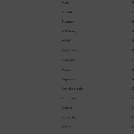
Maro
P
SIGMA
L
Puszman
B
Loft Design
A
HEVE
Costa Nova
Concept
L
Mepal
L
Sagaform
Szynaka Meble
Eurofirany
H
Comad
L
Zuma Line
F
Profim
E