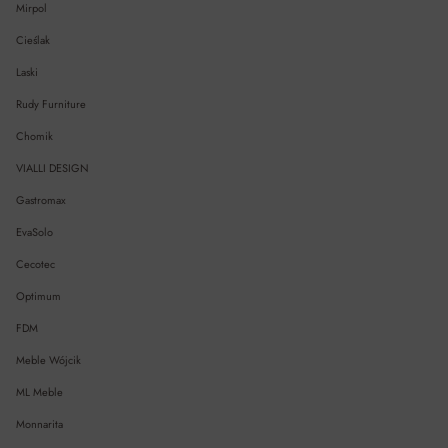
Mirpol
Cieślak
Laski
Rudy Furniture
Chomik
VIALLI DESIGN
Gastromax
EvaSolo
Cecotec
Optimum
FDM
Meble Wójcik
ML Meble
Monnarita