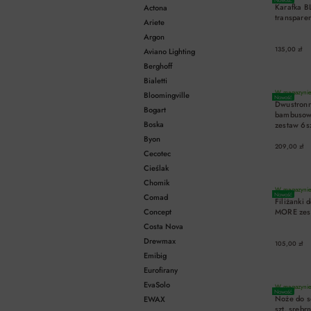
Karafka B
Actona
transpare
Ariete
Argon
135,00 zł
Aviano Lighting
Berghoff
Bialetti
W magazynie 
Bloomingville
Nowość
Dwustronne
Bogart
bambusow
Boska
zestaw 6sz
Byon
209,00 zł
Cecotec
Cieślak
Chomik
W magazynie 
Nowość
Comad
Filiżanki
Concept
MORE zest
Costa Nova
Drewmax
105,00 zł
Emibig
Eurofirany
EvaSolo
W magazynie 
Nowość
Noże do s
EWAX
szt. srebr