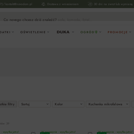
/
17)
kontakt@novodom.pl
Dostawa z wniesieniem
30 dni na zwrot lub wymianę
Co novego chcesz dziś znaleźć?
sofa, komoda, fotel...
DATKI
OŚWIETLENIE
OGRÓD
PROMOCJE
tkie filtry
Sortuj
Kolor
Kuchenka mikrofalowa
któw: 39
- wysyłka jutro!
W magazynie - wysyłka jutro!
W magazynie - wysyłka jutro!
Nowość
Nowość