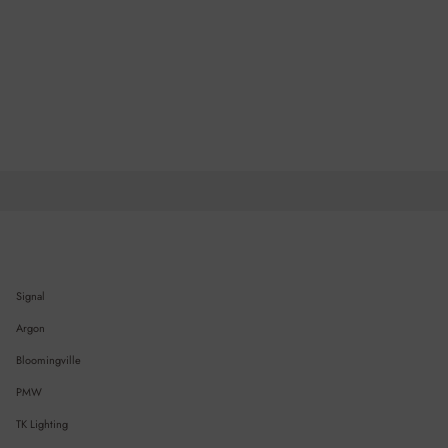
Signal
Argon
Bloomingville
PMW
TK Lighting