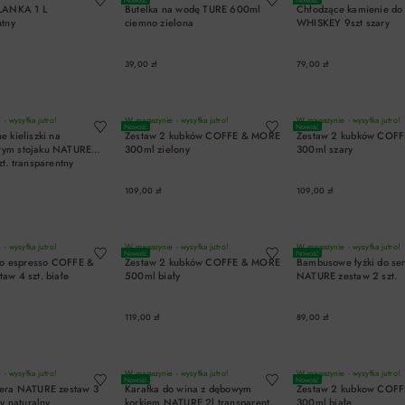
LANKA 1 L
Butelka na wodę TURE 600ml
Chłodzące kamienie do
ntny
ciemno zielona
WHISKEY 9szt szary
39,00 zł
79,00 zł
DO KOSZYKA
DO KOSZYKA
DO KOSZYK
- wysyłka jutro!
W magazynie - wysyłka jutro!
W magazynie - wysyłka jutro!
Nowość
Nowość
 kieliszki na
Zestaw 2 kubków COFFE & MORE
Zestaw 2 kubków COF
ym stojaku NATURE
300ml zielony
300ml szary
t. transparentny
109,00 zł
109,00 zł
DO KOSZYKA
DO KOSZYKA
DO KOSZYK
- wysyłka jutro!
W magazynie - wysyłka jutro!
W magazynie - wysyłka jutro!
Nowość
Nowość
 do espresso COFFE &
Zestaw 2 kubków COFFE & MORE
Bambusowe łyżki do se
aw 4 szt. białe
500ml biały
NATURE zestaw 2 szt.
119,00 zł
89,00 zł
DO KOSZYKA
DO KOSZYKA
DO KOSZYK
- wysyłka jutro!
W magazynie - wysyłka jutro!
W magazynie - wysyłka jutro!
Nowość
Nowość
era NATURE zestaw 3
Karafka do wina z dębowym
Zestaw 2 kubkow COF
ny naturalny
korkiem NATURE 2l transparentny
300ml białe