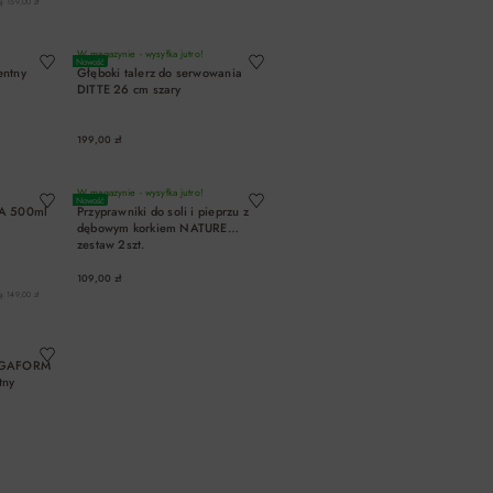
: 159,00 zł
A
DO KOSZYKA
W magazynie - wysyłka jutro!
Nowość
entny
Głęboki talerz do serwowania
DITTE 26 cm szary
199,00 zł
A
DO KOSZYKA
W magazynie - wysyłka jutro!
Nowość
LA 500ml
Przyprawniki do soli i pieprzu z
dębowym korkiem NATURE
zestaw 2szt.
109,00 zł
: 149,00 zł
A
DO KOSZYKA
SAGAFORM
tny
A