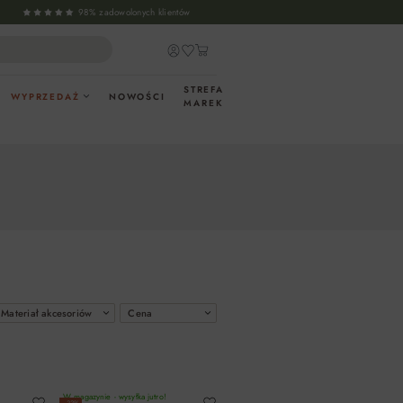
98% zadowolonych klientów
STREFA
WYPRZEDAŻ
NOWOŚCI
MAREK
Materiał akcesoriów
Cena
W magazynie - wysyłka jutro!
−33%