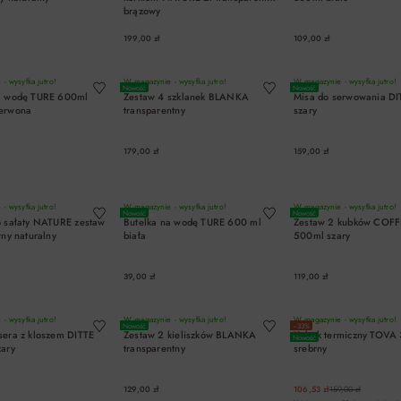
brązowy
199,00 zł
109,00 zł
DO KOSZYKA
DO KOSZYKA
DO KOSZYK
- wysyłka jutro!
W magazynie - wysyłka jutro!
W magazynie - wysyłka jutro!
Nowość
Nowość
na wodę TURE 600ml
Zestaw 4 szklanek BLANKA
Misa do serwowania DI
zerwona
transparentny
szary
179,00 zł
159,00 zł
DO KOSZYKA
DO KOSZYKA
DO KOSZYK
- wysyłka jutro!
W magazynie - wysyłka jutro!
W magazynie - wysyłka jutro!
Nowość
Nowość
o sałaty NATURE zestaw
Butelka na wodę TURE 600 ml
Zestaw 2 kubków COF
rny naturalny
biała
500ml szary
39,00 zł
119,00 zł
DO KOSZYKA
DO KOSZYKA
DO KOSZYK
- wysyłka jutro!
W magazynie - wysyłka jutro!
W magazynie - wysyłka jutro!
Nowość
−33%
sera z kloszem DITTE
Zestaw 2 kieliszków BLANKA
Kubek termiczny TOVA
Nowość
zary
transparentny
srebrny
129,00 zł
106,53 zł
159,00 zł