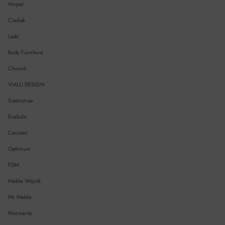
Mirpol
Cieślak
Laski
Rudy Furniture
Chomik
VIALLI DESIGN
Gastromax
EvaSolo
Cecotec
Optimum
FDM
Meble Wójcik
ML Meble
Monnarita