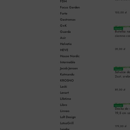
FDM
Focus Garden
105,00 zł
Forte
Gastromax
G+K
W magazynie 
Nowość
Butelka 
Guarda
ciemno c
Asir
Helvetia
39,00 zł
HEVE
House Nordic
Intermeble
W magazynie 
Jacob Jensen
Nowość
Sztućce d
Katmandu
2szt. sreb
KROSNO
Laski
89,00 zł
Lenart
Lifetime
W magazynie 
Libro
Nowość
Deska do 
Linneo
19,5 cm s
Loft Design
LotusGrill
179,00 zł
Lyngby