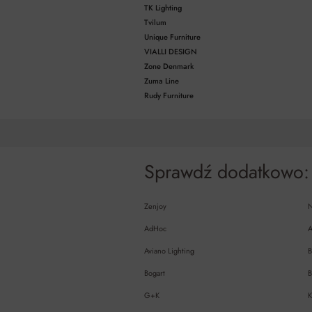
TK Lighting
Tvilum
Unique Furniture
VIALLI DESIGN
Zone Denmark
Zuma Line
Rudy Furniture
Sprawdź dodatkowo:
Zenjoy
AdHoc
A
Aviano Lighting
B
Bogart
B
G+K
K