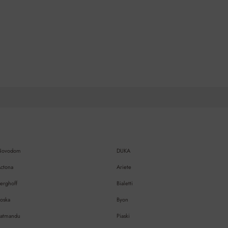
Novodom
DUKA
ctona
Ariete
erghoff
Bialetti
oska
Byon
atmandu
Piaski