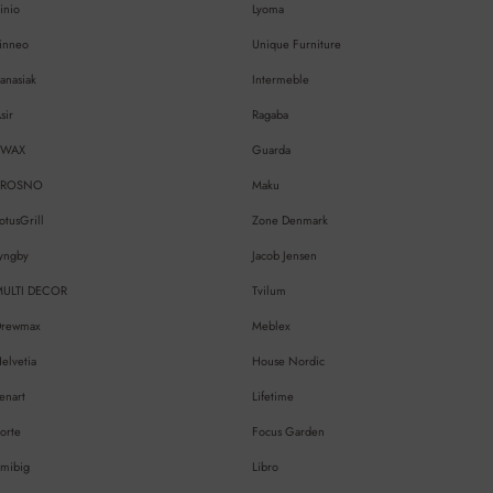
inio
Lyoma
inneo
Unique Furniture
anasiak
Intermeble
sir
Ragaba
EWAX
Guarda
KROSNO
Maku
otusGrill
Zone Denmark
yngby
Jacob Jensen
MULTI DECOR
Tvilum
Drewmax
Meblex
elvetia
House Nordic
enart
Lifetime
orte
Focus Garden
mibig
Libro