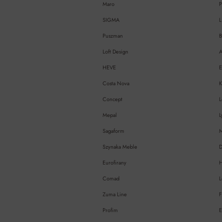
Maro
P
SIGMA
L
Puszman
B
Loft Design
A
HEVE
Costa Nova
Concept
L
Mepal
L
Sagaform
Szynaka Meble
Eurofirany
H
Comad
L
Zuma Line
F
Profim
E