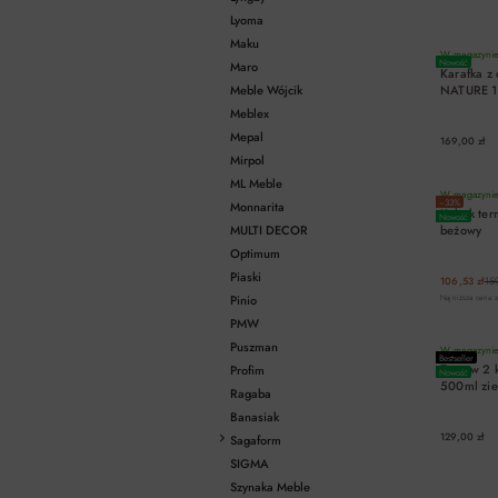
Lyoma
Maku
W magazynie 
Nowość
Maro
Karafka z
Meble Wójcik
NATURE 1l
Meblex
Mepal
169,00 zł
Mirpol
ML Meble
W magazynie 
−33%
Monnarita
Kubek ter
Nowość
MULTI DECOR
beżowy
Optimum
Piaski
106,53 zł
159
Pinio
Najniższa cena z
PMW
Puszman
W magazynie 
Bestseller
Zestaw 2
Profim
Nowość
500ml zie
Ragaba
Banasiak
129,00 zł
Sagaform
SIGMA
Szynaka Meble