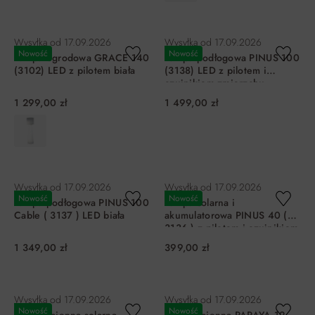
DO KOSZYKA
DO KOSZYKA
Wysyłka od
17.09.2026
Wysyłka od
17.09.2026
Nowość
Nowość
Lampa ogrodowa GRACE 140
Lampa podłogowa PINUS 100
(3102) LED z pilotem biała
(3138) LED z pilotem i
czujnikiem zmierzchu
1 299,00 zł
1 499,00 zł
DO KOSZYKA
DO KOSZYKA
Wysyłka od
17.09.2026
Wysyłka od
17.09.2026
Nowość
Nowość
Lampa podłogowa PINUS 100
Lampa solarna i
Cable ( 3137 ) LED biała
akumulatorowa PINUS 40 (
3136 ) z pilotem i czujnikiem
zmierzchu
1 349,00 zł
399,00 zł
DO KOSZYKA
DO KOSZYKA
Wysyłka od
17.09.2026
Wysyłka od
17.09.2026
Nowość
Nowość