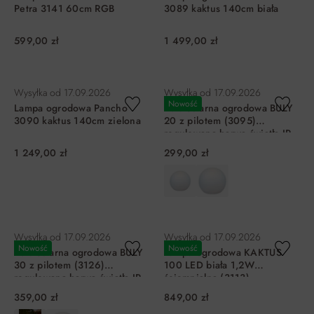
Petra 3141 60cm RGB
3089 kaktus 140cm biała
599,00 zł
1 499,00 zł
DO KOSZYKA
DO KOSZYKA
Wysyłka od
17.09.2026
Wysyłka od
17.09.2026
Nowość
Lampa ogrodowa Pancho
Kula solarna ogrodowa BULY
3090 kaktus 140cm zielona
20 z pilotem (3095)
regulowana barwa światła IP
68
1 249,00 zł
299,00 zł
DO KOSZYKA
DO KOSZYKA
Wysyłka od
17.09.2026
Wysyłka od
17.09.2026
Nowość
Nowość
Kula solarna ogrodowa BULY
Lampa ogrodowa KAKTUS
30 z pilotem (3126)
100 LED biała 1,2W
regulowana barwa światła IP
ściemnialna (3113)
65
359,00 zł
849,00 zł