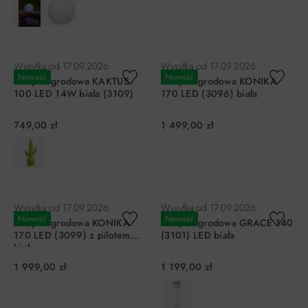
DO KOSZYKA
DO KOSZYKA
Wysyłka od
17.09.2026
Wysyłka od
17.09.2026
Nowość
Nowość
Lampa ogrodowa KAKTUS
Lampa ogrodowa KONIKA
100 LED 14W biała (3109)
170 LED (3096) biała
749,00 zł
1 499,00 zł
DO KOSZYKA
DO KOSZYKA
Wysyłka od
17.09.2026
Wysyłka od
17.09.2026
Nowość
Nowość
Lampa ogrodowa KONIKA
Lampa ogrodowa GRACE 140
170 LED (3099) z pilotem
(3101) LED biała
biała
1 999,00 zł
1 199,00 zł