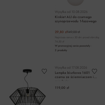
Wysyłka od
10.08.2026
Kinkiet ALI do czarnego
szynoprzewodu 1-fazowego
29,80 zł
149,00 zł
Najniższa cena z 30 dni przed obniżką:
74,50 zł
W promocyjnej cenie pozostały -
2
produkty
DO KOSZYKA
DO KOSZYKA
Wysyłka od
17.08.2026
Lampka biurkowa 1601
czarna ze ściemniaczem i
regulacją
119,00 zł