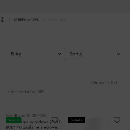
STREFA MAREK
ZUMA LINE
Filtry
Sortuj
Strona 1 z 10
Liczba produktów: 389
Wysyłka od
10.08.2026
Nowość
Bestseller
Kula solarna ogrodowa (3131)
BULY 40 zasilanie sieciowe