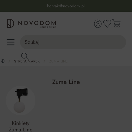
Infolinia:
515 639 067
(pon-pt: 7-17, sb-nd: 9-17)
kontakt@novodom.pl
wnej zawartości
Dostawa z wniesieniem
30 dni na zwrot lub wymianę
98% zadowolonych klientów
Infolinia:
515 639 067
(pon-pt: 7-17, sb-nd: 9-17)
STREFA MAREK
ZUMA LINE
Zuma Line
Kinkiety
Zuma Line