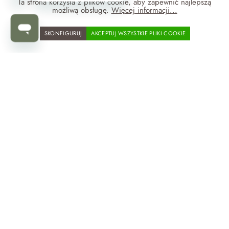
Ta strona korzysta z plików cookie, aby zapewnić najlepszą
możliwą obsługę.
Więcej informacji...
1
2
3
...
10
SKONFIGURUJ
AKCEPTUJ WSZYSTKIE PLIKI COOKIE
Sprawdź dodatkowo:
Kinkiety Zuma Line
Informacje