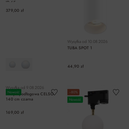
IP 65
379,00 zł
Wysyłka od
10.08.2026
TUBA SPOT 1
44,90 zł
DO KOSZYKA
DO KOSZYKA
Wysyłka od
9.08.2026
Nowość
−80%
Lampa podłogowa CELSO
140 cm czarna
Nowość
169,00 zł