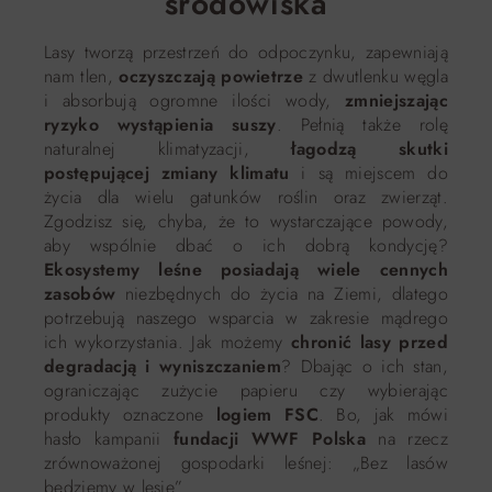
środowiska
Lasy tworzą przestrzeń do odpoczynku, zapewniają
nam tlen,
oczyszczają powietrze
z dwutlenku węgla
i absorbują ogromne ilości wody,
zmniejszając
ryzyko wystąpienia suszy
. Pełnią także rolę
naturalnej klimatyzacji,
łagodzą skutki
postępującej zmiany klimatu
i są miejscem do
życia dla wielu gatunków roślin oraz zwierząt.
Zgodzisz się, chyba, że to wystarczające powody,
aby wspólnie dbać o ich dobrą kondycję?
Ekosystemy leśne posiadają wiele cennych
zasobów
niezbędnych do życia na Ziemi, dlatego
potrzebują naszego wsparcia w zakresie mądrego
ich wykorzystania. Jak możemy
chronić lasy przed
degradacją i wyniszczaniem
? Dbając o ich stan,
ograniczając zużycie papieru czy wybierając
produkty oznaczone
logiem FSC
. Bo, jak mówi
hasło kampanii
fundacji WWF Polska
na rzecz
zrównoważonej gospodarki leśnej: „Bez lasów
będziemy w lesie”…