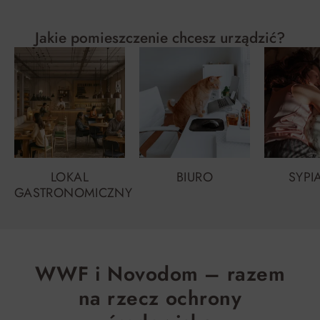
Jakie pomieszczenie chcesz urządzić?
LOKAL
BIURO
SYPI
GASTRONOMICZNY
WWF i Novodom – razem
na rzecz ochrony