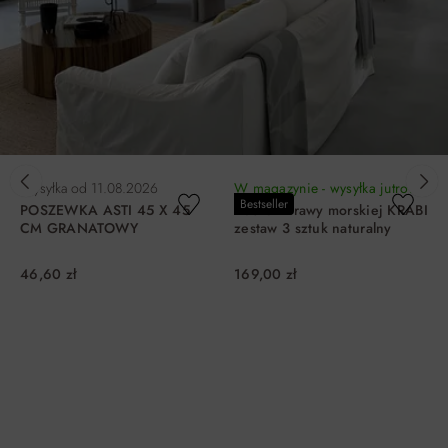
Wysyłka od
11.08.2026
W magazynie - wysyłka jutro!
Bestseller
POSZEWKA ASTI 45 X 45
Kosze z trawy morskiej KRABI
CM GRANATOWY
zestaw 3 sztuk naturalny
46,60 zł
169,00 zł
DO KOSZYKA
DO KOSZYKA