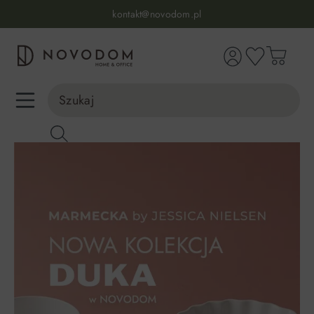
kontakt@novodom.pl
wnej zawartości
Dostawa z wniesieniem
30 dni na zwrot lub wymianę
98% zadowolonych klientów
Infolinia:
515 639 067
(pon-pt: 7-17, sb-nd: 9-17)
component.cms.imageGallery.skipImageGallery