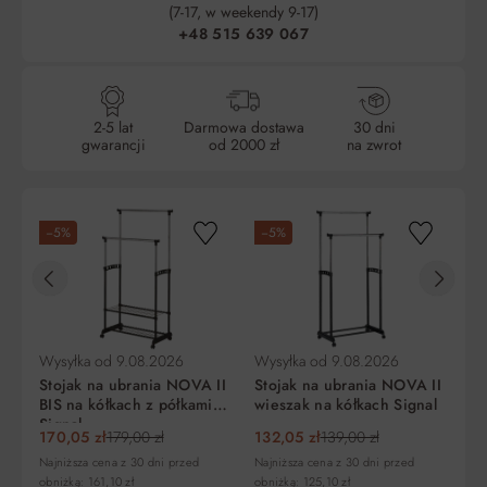
(7-17, w weekendy 9-17)
+48 515 639 067
2-5 lat
Darmowa dostawa
30 dni
gwarancji
od 2000 zł
na zwrot
Wy
−5%
−5%
−
Wi
ch
19
Naj
obn
Wysyłka od
9.08.2026
Wysyłka od
9.08.2026
Stojak na ubrania NOVA II
Stojak na ubrania NOVA II
BIS na kółkach z półkami
wieszak na kółkach Signal
Signal
170,05 zł
179,00 zł
132,05 zł
139,00 zł
Najniższa cena z 30 dni przed
Najniższa cena z 30 dni przed
obniżką: 161,10 zł
obniżką: 125,10 zł