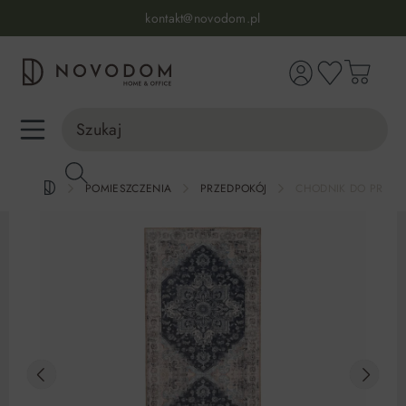
Infolinia:
515 639 067
(pon-pt: 7-17, sb-nd: 9-17)
kontakt@novodom.pl
wnej zawartości
Dostawa z wniesieniem
30 dni na zwrot lub wymianę
98% zadowolonych klientów
Infolinia:
515 639 067
(pon-pt: 7-17, sb-nd: 9-17)
POMIESZCZENIA
PRZEDPOKÓJ
CHODNIK DO PRZEDP