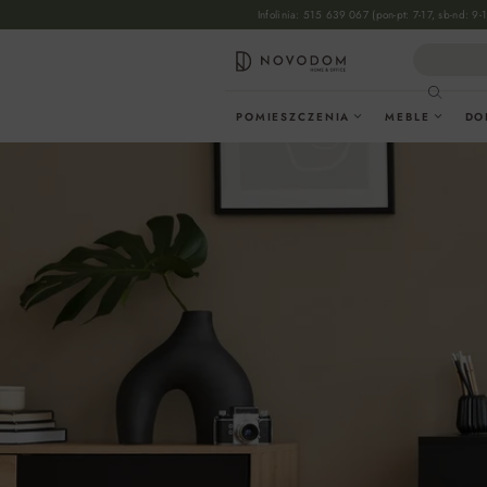
Infolinia:
515 639 067
(pon-pt: 7-17, sb-nd: 9-
wyszukiwania
Przejdź do głównej nawigacji
POMIESZCZENIA
MEBLE
DO