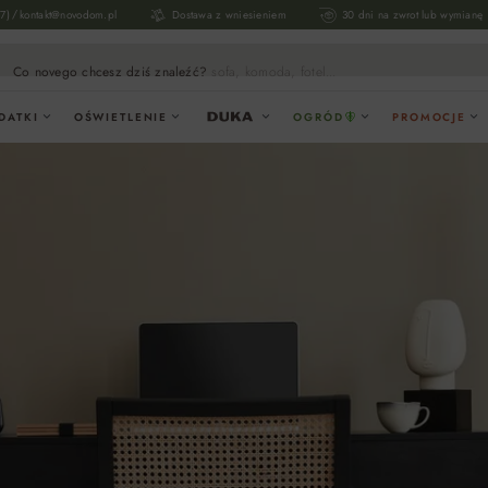
/
17)
kontakt@novodom.pl
Dostawa z wniesieniem
30 dni na zwrot lub wymianę
Co novego chcesz dziś znaleźć?
sofa, komoda, fotel...
DATKI
OŚWIETLENIE
OGRÓD
PROMOCJE