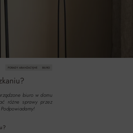
PORADY ARANŻACYJNE
BIURO
zkaniu?
urządzone biuro w domu
iać różne sprawy przez
e? Podpowiadamy!
mu?