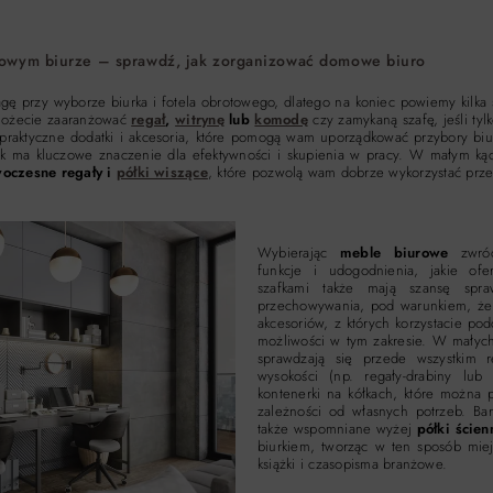
owym biurze – sprawdź, jak zorganizować domowe biuro
gę przy wyborze biurka i fotela obrotowego, dlatego na koniec powiemy kilka
możecie zaaranżować
regał
,
witrynę
lub
komodę
czy zamykaną szafę, jeśli ty
 praktyczne dodatki i akcesoria, które pomogą wam uporządkować przybory b
ma kluczowe znaczenie dla efektywności i skupienia w pracy. W małym kąci
oczesne regały i
półki wiszące
, które pozwolą wam dobrze wykorzystać prze
Wybierając
meble biurowe
zwróć
funkcje i udogodnienia, jakie ofe
szafkami także mają szansę spr
przechowywania, pod warunkiem, że 
akcesoriów, z których korzystacie pod
możliwości w tym zakresie. W małyc
sprawdzają się przede wszystkim r
wysokości (np. regały-drabiny lub
kontenerki na kółkach, które można
zależności od własnych potrzeb. Ba
także wspomniane wyżej
półki ścien
biurkiem, tworząc w ten sposób miej
książki i czasopisma branżowe.