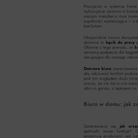
Pracujecie w systemie home
wykonujecie zarówno w biurze,
waszym mieszkaniu musi znale
zupełności wystarczająca – z 
komfortem…
Okazjonalnie można skorzystać
dziennie to
kącik do pracy
p
Głównie z tego powodu, że
bi
stanowią podparcie dla kręgos
obciążająca dla naszego zdrow
Domowe biuro
zaaranżowane w
aby odczuwać komfort podcza
pod tym względem dużo mniejsz
znaczy, że nie ma w nim warunkó
albo co gorsza, z laptopem na 
Biuro w domu: jak 
Zastanawiacie się,
jak urz
spełniało swoje funkcje? O
proponują producenci jest ca