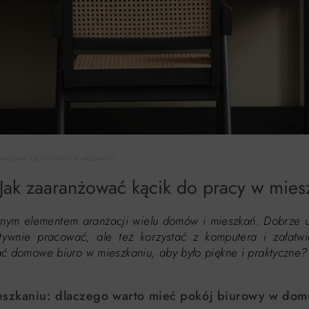
RANŻOWAĆ KĄCIK DO PRACY W MIESZKANIU?
Jak zaaranżować kącik do pracy w mies
żnym elementem aranżacji wielu domów i mieszkań. Dobrze 
ktywnie pracować, ale też korzystać z komputera i załatw
wać domowe biuro w mieszkaniu, aby było piękne i praktyczn
szkaniu: dlaczego warto mieć pokój biurowy w do