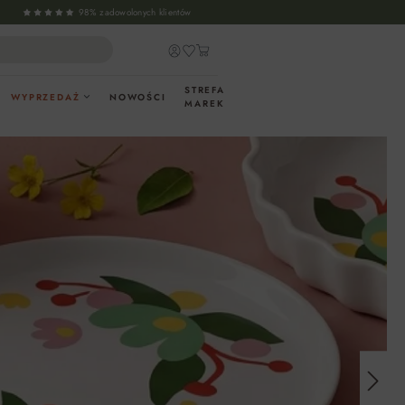
98% zadowolonych klientów
STREFA
WYPRZEDAŻ
NOWOŚCI
MAREK