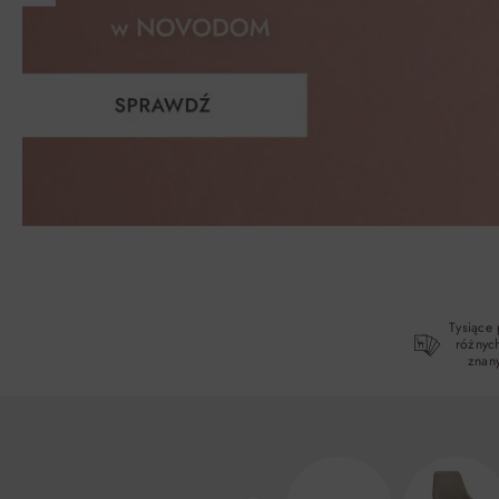
Tysiące
różnych
znan