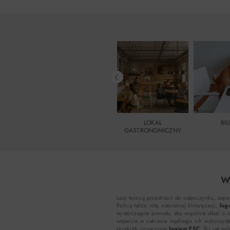
LOKAL
BI
GASTRONOMICZNY
W
Lasy tworzą przestrzeń do odpoczynku, zape
Pełnią także rolę naturalnej klimatyzacji,
łag
wystarczające powody, aby wspólnie dbać o 
wsparcia w zakresie mądrego ich wykorzys
produkty oznaczone
logiem FSC
. Bo, jak m