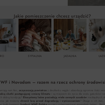
Jakie pomieszczenie chcesz urządzić?
URO
SYPIALNIA
JADALNIA
ŁAZ
WF i Novodom – razem na rzecz ochrony środowis
wniają nam tlen,
oczyszczają powietrze
z dwutlenku węgla i absorbują ogromne ilości wo
odzą skutki postępującej zmiany klimatu
i są miejscem do życia dla wielu gatunków rośl
ich dobrą kondycję?
Ekosystemy leśne posiadają wiele cennych zasobów
niezbędnych do
tania. Jak możemy
chronić lasy przed degradacją i wyniszczaniem
? Dbając o ich stan,
ówi hasło kampanii
fundacji WWF Polska
na rzecz zrównoważonej gospodarki leśnej: „Bez 