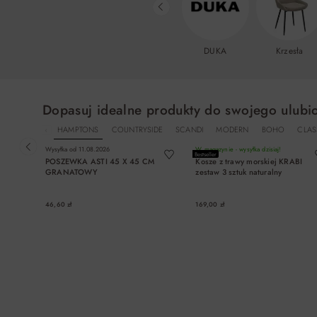
DUKA
Krzesła
Dopasuj idealne produkty do swojego ulubi
HAMPTONS
COUNTRYSIDE
SCANDI
MODERN
BOHO
CLAS
Wysyłka od
11.08.2026
W magazynie - wysyłka dzisiaj!
Bestseller
POSZEWKA ASTI 45 X 45 CM
Kosze z trawy morskiej KRABI
GRANATOWY
zestaw 3 sztuk naturalny
46,60 zł
169,00 zł
DO KOSZYKA
DO KOSZYKA