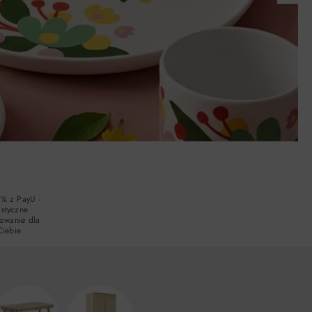
0% z PayU -
astyczne
sowanie dla
Ciebie