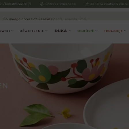
/
17)
kontakt@novodom.pl
Dostawa z wniesieniem
30 dni na zwrot lub wymianę
Co novego chcesz dziś znaleźć?
sofa, komoda, fotel...
DATKI
OŚWIETLENIE
OGRÓD
PROMOCJE