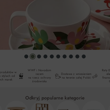
WWF i Novodom
Raty 
 produktów w
razem
Dostawa z wniesieniem
el
 stylach od
na rzecz ochrony
na terenie całej Polski
finan
ych marek
środowiska
Odkryj popularne kategorie