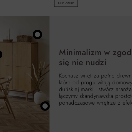
INNE OPINIE
Minimalizm w zgodzi
się nie nudzi
Kochasz wnętrza pełne drewna
które od progu witają domowy
duńskiej marki i stwórz aranża
łączymy skandynawską prostot
ponadczasowe wnętrze z efe