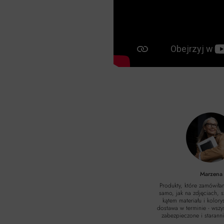
Marzena
Produkty, które zamówiła
samo, jak na zdjęciach, 
kątem materiału i kolorys
dostawa w terminie - wszy
zabezpieczone i starann