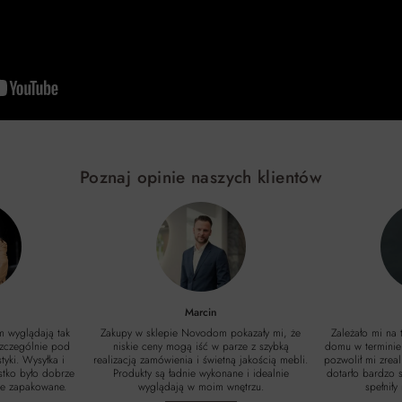
Poznaj opinie naszych klientów
Marcin
m wyglądają tak
Zakupy w sklepie Novodom pokazały mi, że
Zależało mi na
szczególnie pod
niskie ceny mogą iść w parze z szybką
domu w terminie
tyki. Wysyłka i
realizacją zamówienia i świetną jakością mebli.
pozwolił mi zrea
stko było dobrze
Produkty są ładnie wykonane i idealnie
dotarło bardzo s
ie zapakowane.
wyglądają w moim wnętrzu.
spełnił