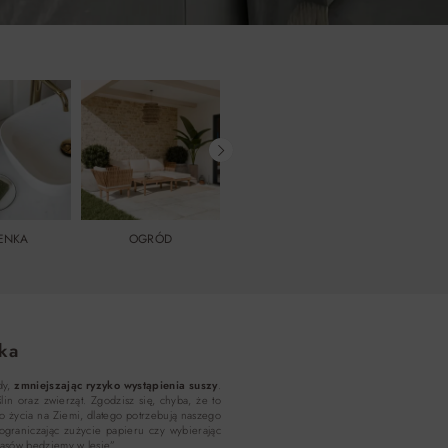
IENKA
OGRÓD
POKÓJ MŁODZIEŻOWY
POKÓJ D
ka
dy,
zmniejszając ryzyko wystąpienia suszy
.
in oraz zwierząt. Zgodzisz się, chyba, że to
 życia na Ziemi, dlatego potrzebują naszego
 ograniczając zużycie papieru czy wybierając
lasów będziemy w lesie”…