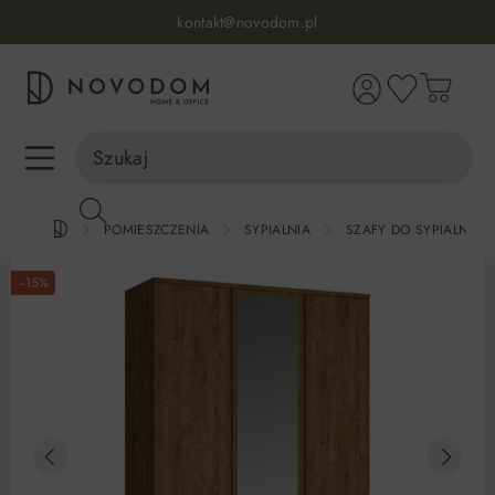
Infolinia:
515 639 067
(pon-pt: 7-17, sb-nd: 9-17)
kontakt@novodom.pl
wnej zawartości
Dostawa z wniesieniem
30 dni na zwrot lub wymianę
98% zadowolonych klientów
Infolinia:
515 639 067
(pon-pt: 7-17, sb-nd: 9-17)
POMIESZCZENIA
SYPIALNIA
SZAFY DO SYPIALNI
−15%