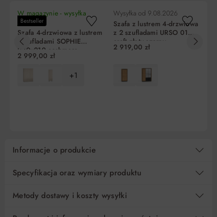
W magazynie - wysyłka
Wysyłka od
9.08.2026
Wy
Bestseller
jutro!
Szafa z lustrem 4-drzwiowa
Sz
Szafa 4-drzwiowa z lustrem
z 2 szufladami URSO 01
z 
i szufladami SOPHIE
craft złoty-czarny
cr
2 919,00 zł
2 
200x210 cashmere
Liczba
Miesięczna
RRSO
Do zapłaty
2 999,00 zł
rat
rata
+1
5
351,73 zł
0%
1 758,65 zł
DO KOSZYKA
DO KOSZYKA
10
175,87 zł
0%
1 758,65 zł
15
117,25 zł
0%
1 758,65 zł
Informacje o produkcie
Regulamin
Koszt kredytu
Pośrednik kredytowy i organizacje finansujące
Specyfikacja oraz wymiary produktu
Metody dostawy i koszty wysyłki