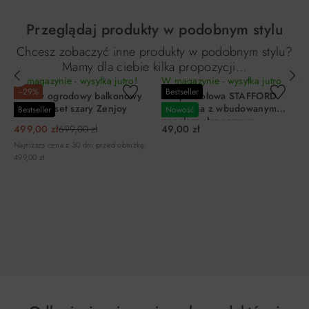
Przeglądaj produkty w podobnym stylu
Chcesz zobaczyć inne produkty w podobnym stylu?
Mamy dla ciebie kilka propozycji…
W magazynie - wysyłka jutro!
W magazynie - wysyłka jutro!
−29%
Bestseller
Zestaw ogrodowy balkonowy
Lampa stołowa STAFFORD
NATTY 3-set szary Zenjoy
ładowalna z wbudowanym
Bestseller
Nowość
panelem słonecznym
499,00 zł
699,00 zł
49,00 zł
brązowo-czarna
Najniższa cena z 30 dni przed obniżką:
499,00 zł
DO KOSZYKA
DO KOSZYKA