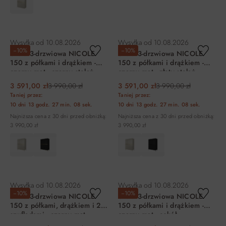
DO KOSZYKA
DO KOSZYKA
Wysyłka od
10.08.2026
Wysyłka od
10.08.2026
−10%
−10%
Szafa 3-drzwiowa NICOLE
Szafa 3-drzwiowa NICOLE
150 z półkami i drążkiem -
150 z półkami i drążkiem -
czarny mat - czarny stelaż
czarny mat - złoty stelaż
3 591,00 zł
3 990,00 zł
3 591,00 zł
3 990,00 zł
Taniej przez:
Taniej przez:
10 dni
13 godz.
27 min.
08 sek.
10 dni
13 godz.
27 min.
08 sek.
Najniższa cena z 30 dni przed obniżką:
Najniższa cena z 30 dni przed obniżką:
3 990,00 zł
3 990,00 zł
DO KOSZYKA
DO KOSZYKA
Wysyłka od
10.08.2026
Wysyłka od
10.08.2026
−10%
−10%
Szafa 3-drzwiowa NICOLE
Szafa 3-drzwiowa NICOLE
150 z półkami, drążkiem i 2
150 z półkami i drążkiem -
szufladami - czarny mat -
czarny mat - cokół
czarny stelaż