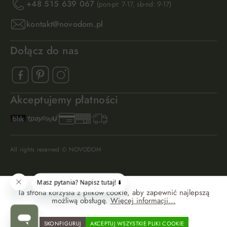
+48 515 639 067
(pon-pt: 7-17, sb-nd: 9-17)
kontakt@novodom.pl
Dołącz do nas
Akceptujemy płatności
All rights reserved © NOVODOM
Ta strona korzysta z plików cookie, aby zapewnić najlepszą
możliwą obsługę.
Więcej informacji...
SKONFIGURUJ
AKCEPTUJ WSZYSTKIE PLIKI COOKIE