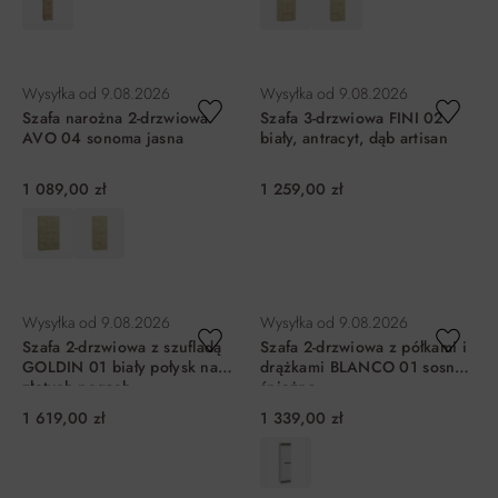
DO KOSZYKA
DO KOSZYKA
Wysyłka od
9.08.2026
Wysyłka od
9.08.2026
Szafa narożna 2-drzwiowa
Szafa 3-drzwiowa FINI 02
AVO 04 sonoma jasna
biały, antracyt, dąb artisan
1 089,00 zł
1 259,00 zł
DO KOSZYKA
DO KOSZYKA
Wysyłka od
9.08.2026
Wysyłka od
9.08.2026
Szafa 2-drzwiowa z szufladą
Szafa 2-drzwiowa z półkami i
GOLDIN 01 biały połysk na
drążkami BLANCO 01 sosna
złotych nogach
śnieżna
1 619,00 zł
1 339,00 zł