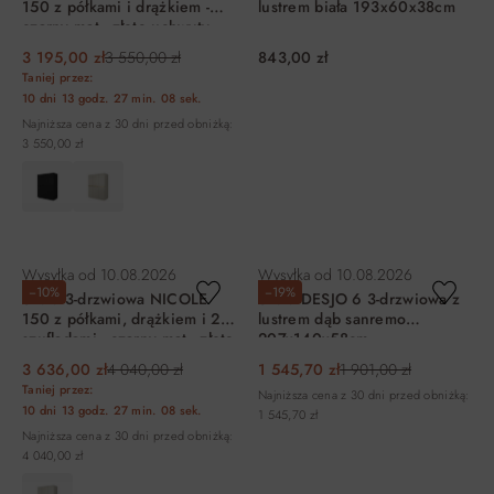
150 z półkami i drążkiem -
lustrem biała 193x60x38cm
czarny mat - złote uchwyty -
cokół
3 195,00 zł
3 550,00 zł
843,00 zł
Taniej przez:
10 dni
13 godz.
27 min.
08 sek.
Najniższa cena z 30 dni przed obniżką:
3 550,00 zł
DO KOSZYKA
DO KOSZYKA
Wysyłka od
10.08.2026
Wysyłka od
10.08.2026
−10%
−19%
Szafa 3-drzwiowa NICOLE
Szafa DESJO 6 3-drzwiowa z
150 z półkami, drążkiem i 2
lustrem dąb sanremo
szufladami - czarny mat - złote
207x140x58cm
uchwyty - cokół
3 636,00 zł
4 040,00 zł
1 545,70 zł
1 901,00 zł
Taniej przez:
Najniższa cena z 30 dni przed obniżką:
10 dni
13 godz.
27 min.
08 sek.
1 545,70 zł
Najniższa cena z 30 dni przed obniżką:
4 040,00 zł