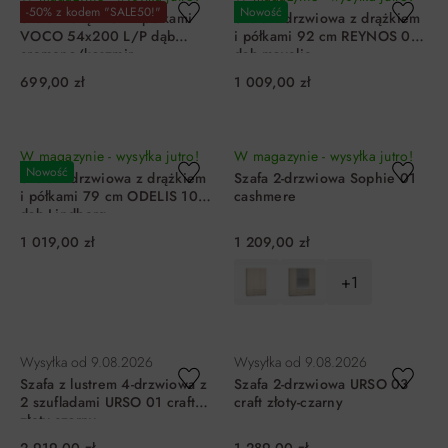
-50% z kodem "SALE50!"
Nowość
Szafa z drążkiem i półkami
Szafa 2-drzwiowa z drążkiem
VOCO 54x200 L/P dąb
i półkami 92 cm REYNOS 01
cremona/kaszmir
dąb mavelie
699,00 zł
1 009,00 zł
DO KOSZYKA
DO KOSZYKA
W magazynie - wysyłka jutro!
W magazynie - wysyłka jutro!
Nowość
Szafa 2-drzwiowa z drążkiem
Szafa 2-drzwiowa Sophie 01
i półkami 79 cm ODELIS 10
cashmere
dąb Lindberg
1 019,00 zł
1 209,00 zł
+1
DO KOSZYKA
DO KOSZYKA
Wysyłka od
9.08.2026
Wysyłka od
9.08.2026
Szafa z lustrem 4-drzwiowa z
Szafa 2-drzwiowa URSO 03
2 szufladami URSO 01 craft
craft złoty-czarny
złoty-czarny