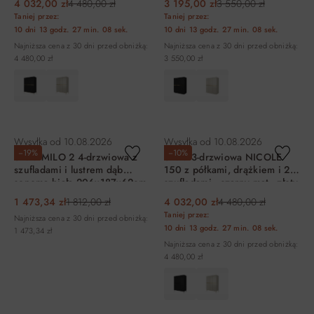
4 032,00 zł
4 480,00 zł
3 195,00 zł
3 550,00 zł
Taniej przez:
Taniej przez:
10 dni
13 godz.
27 min.
08 sek.
10 dni
13 godz.
27 min.
08 sek.
Najniższa cena z 30 dni przed obniżką:
Najniższa cena z 30 dni przed obniżką:
4 480,00 zł
3 550,00 zł
DO KOSZYKA
DO KOSZYKA
Wysyłka od
10.08.2026
Wysyłka od
10.08.2026
−19%
−10%
Szafa MILO 2 4-drzwiowa z
Szafa 3-drzwiowa NICOLE
szufladami i lustrem dąb
150 z półkami, drążkiem i 2
sonoma biała 206x187x62cm
szufladami - czarny mat - złoty
stelaż
1 473,34 zł
1 812,00 zł
4 032,00 zł
4 480,00 zł
Taniej przez:
Najniższa cena z 30 dni przed obniżką:
10 dni
13 godz.
27 min.
08 sek.
1 473,34 zł
Najniższa cena z 30 dni przed obniżką:
4 480,00 zł