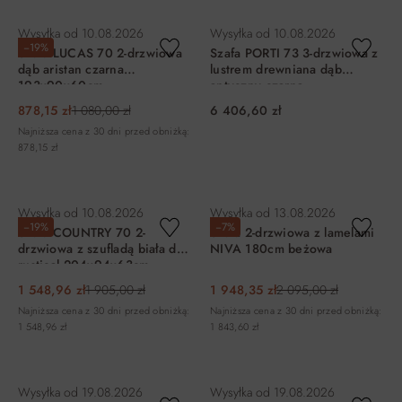
DO KOSZYKA
DO KOSZYKA
Wysyłka od
10.08.2026
Wysyłka od
10.08.2026
−19%
Szafa LUCAS 70 2-drzwiowa
Szafa PORTI 73 3-drzwiowa z
dąb aristan czarna
lustrem drewniana dąb
193x90x60cm
antyczny czarna
210x165x60cm
878,15 zł
1 080,00 zł
6 406,60 zł
Najniższa cena z 30 dni przed obniżką:
878,15 zł
DO KOSZYKA
DO KOSZYKA
Wysyłka od
10.08.2026
Wysyłka od
13.08.2026
−19%
−7%
Szafa COUNTRY 70 2-
Szafa 2-drzwiowa z lamelami
drzwiowa z szufladą biała dąb
NIVA 180cm beżowa
rustical 204x94x63cm
1 548,96 zł
1 905,00 zł
1 948,35 zł
2 095,00 zł
Najniższa cena z 30 dni przed obniżką:
Najniższa cena z 30 dni przed obniżką:
1 548,96 zł
1 843,60 zł
DO KOSZYKA
DO KOSZYKA
Wysyłka od
19.08.2026
Wysyłka od
19.08.2026