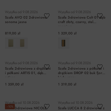
DO KOSZYKA
DO KOSZYKA
Wysyłka od
9.08.2026
Wysyłka od
9.08.2026
Szafa AVO 02 2-drzwiowa
Szafa 3-drzwiowa Colt 01 dąb
sonoma jasna
craft złoty, czarny, stal
premium
819,00 zł
1 329,00 zł
DO KOSZYKA
DO KOSZYKA
Wysyłka od
9.08.2026
Wysyłka od
9.08.2026
Szafa 2-drzwiowa z drążkami
Szafa 2-drzwiowa z półkami i
i półkami ARTIS 01, dąb
drążkiem DROP 02 buk fjord,
artisan
biały, szary
1 359,00 zł
1 319,00 zł
DO KOSZYKA
DO KOSZYKA
Wysyłka od
10.08.2026
Wysyłka od
10.08.2026
−10%
Szafa 3-drzwiowa NICOLE
Szafa LUCCA 8 2 drzwiowa z