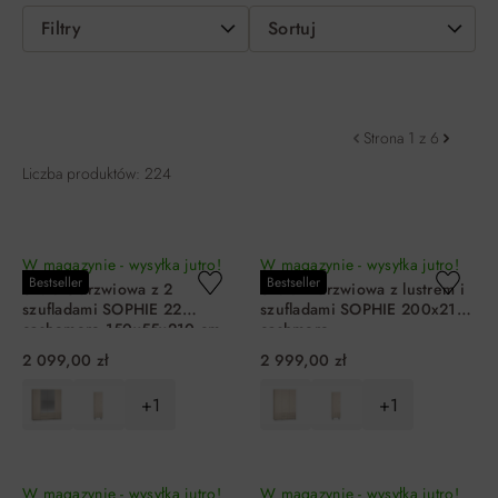
Filtry
Sortuj
Strona 1 z 6
Liczba produktów: 224
W magazynie - wysyłka jutro!
W magazynie - wysyłka jutro!
Bestseller
Bestseller
Szafa 3-drzwiowa z 2
Szafa 4-drzwiowa z lustrem i
szufladami SOPHIE 22
szufladami SOPHIE 200x210
cashemere 150x55x210 cm
cashmere
2 099,00 zł
2 999,00 zł
+1
+1
DO KOSZYKA
DO KOSZYKA
W magazynie - wysyłka jutro!
W magazynie - wysyłka jutro!