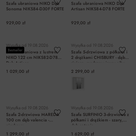
Szafa ubraniowa NIKO Dąb
Szafa ubraniowa NIKO Dąb
Sonoma NIKS84-D30F FORTE
Artisan NIKS84-D78 FORTE
929,00 zł
929,00 zł
DO KOSZYKA
DO KOSZYKA
Wysyłka od
19.08.2026
Wysyłka od
19.08.2026
Bestseller
Szafa ubraniowa z lustrem
Szafa 5-drzwiowa z półkami i
NIKO 122 cm NIKS82-D78
2 drążkami CHISBURY - dąb
Dąb Artisan
riviera, modrzew jasny sibu
1 029,00 zł
2 299,00 zł
DO KOSZYKA
DO KOSZYKA
Wysyłka od
19.08.2026
Wysyłka od
19.08.2026
Szafa 2-drzwiowa MAREDA
Szafa SURFINIO 3-drzwiowa z
100 cm dąb valencia -
półkami i drążkiem - szary,
piaskowy
dąb catania
1 299,00 zł
1 629,00 zł