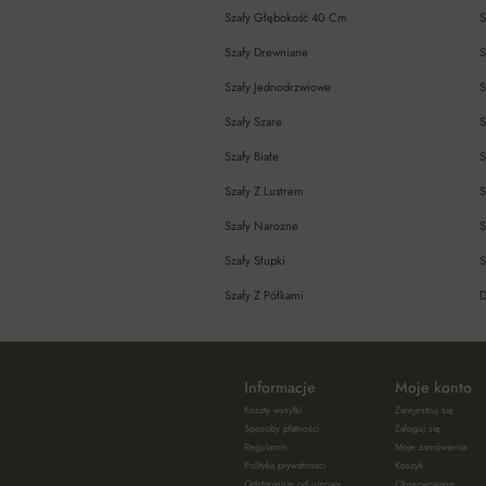
Szafy Głębokość 40 Cm
S
Szafy Drewniane
S
Szafy Jednodrzwiowe
S
Szafy Szare
S
Szafy Białe
S
Szafy Z Lustrem
S
Szafy Narożne
S
Szafy Słupki
S
Szafy Z Półkami
D
Informacje
Moje konto
Koszty wysyłki
Zarejestruj się
Sposoby płatności
Zaloguj się
Regulamin
Moje zamówienia
Polityka prywatności
Koszyk
Odstąpienie od umowy
Obserwowane