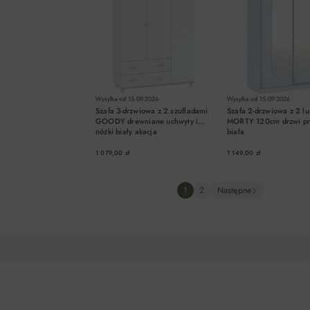
Wysyłka od
15.09.2026
Wysyłka od
15.09.2026
Szafa 3-drzwiowa z 2 szufladami
Szafa 2-drzwiowa z 2 lu
GOODY drewniane uchwyty i
MORTY 120cm drzwi p
nóżki biały akacja
biała
1 079,00 zł
1 149,00 zł
DO KOSZYKA
DO KOSZYKA
DO KOSZYK
1
2
Następne