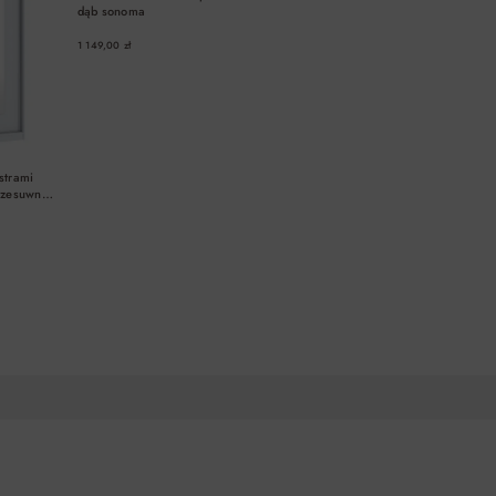
dąb sonoma
1 149,00 zł
strami
rzesuwne
A
DO KOSZYKA