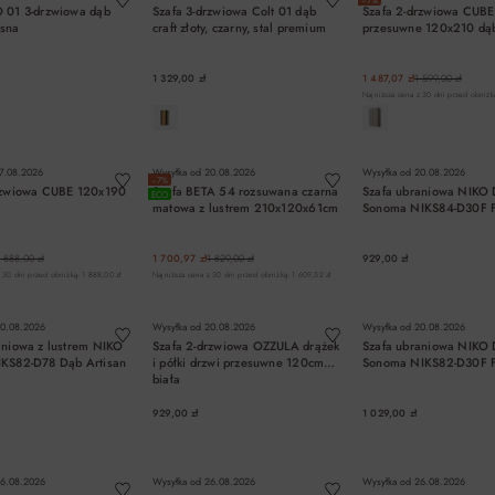
 01 3-drzwiowa dąb
Szafa 3-drzwiowa Colt 01 dąb
Szafa 2-drzwiowa CUBE
asna
craft złoty, czarny, stal premium
przesuwne 120x210 dąb
1 329,00 zł
1 487,07 zł
1 599,00 zł
Najniższa cena z 30 dni przed obniżką
DO KOSZYKA
DO KOSZYKA
DO KOSZYK
7.08.2026
Wysyłka od
20.08.2026
Wysyłka od
20.08.2026
−7%
rzwiowa CUBE 120x190
Szafa BETA 54 rozsuwana czarna
Szafa ubraniowa NIKO
ECO
matowa z lustrem 210x120x61cm
Sonoma NIKS84-D30F 
1 888,00 zł
1 700,97 zł
1 829,00 zł
929,00 zł
 30 dni przed obniżką: 1 888,00 zł
Najniższa cena z 30 dni przed obniżką: 1 609,52 zł
DO KOSZYKA
DO KOSZYKA
DO KOSZYK
0.08.2026
Wysyłka od
20.08.2026
Wysyłka od
20.08.2026
aniowa z lustrem NIKO
Szafa 2-drzwiowa OZZULA drążek
Szafa ubraniowa NIKO
KS82-D78 Dąb Artisan
i półki drzwi przesuwne 120cm
Sonoma NIKS82-D30F 
biała
929,00 zł
1 029,00 zł
DO KOSZYKA
DO KOSZYKA
DO KOSZYK
6.08.2026
Wysyłka od
26.08.2026
Wysyłka od
26.08.2026