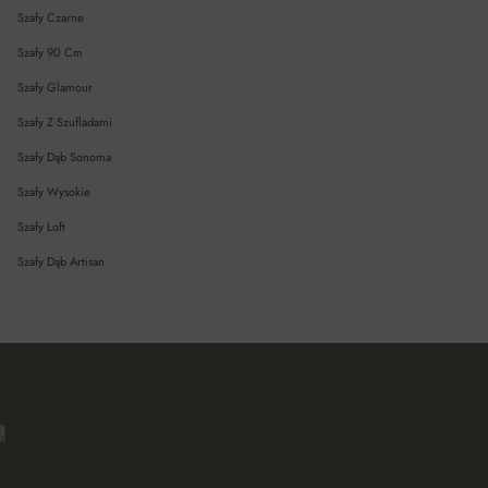
Szafy Czarne
Szafy 90 Cm
Szafy Glamour
Szafy Z Szufladami
Szafy Dąb Sonoma
Szafy Wysokie
Szafy Loft
Szafy Dąb Artisan