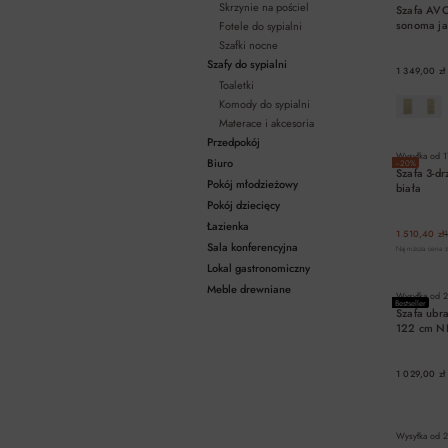
Skrzynie na pościel
Szafa AVO
sonoma j
Fotele do sypialni
Szafki nocne
Szafy do sypialni
1 349,00 zł
Toaletki
Komody do sypialni
Materace i akcesoria
Przedpokój
Wysyłka od
1
Biuro
−20%
Szafa 3-d
Pokój młodzieżowy
biała
Pokój dziecięcy
Łazienka
1 510,40 zł
Sala konferencyjna
Najniższa cena z
Lokal gastronomiczny
Meble drewniane
Wysyłka od
2
Bestseller
Szafa ubr
122 cm NI
1 029,00 zł
Wysyłka od
2