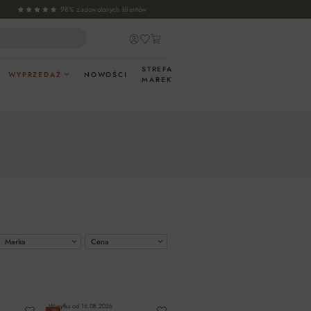
98% zadowolonych klientów
STREFA
WYPRZEDAŻ
NOWOŚCI
MAREK
Marka
Cena
Wysyłka od
16.08.2026
−7%