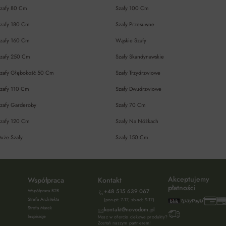
zafy 80 Cm
Szafy 100 Cm
zafy 180 Cm
Szafy Przesuwne
zafy 160 Cm
Wąskie Szafy
zafy 250 Cm
Szafy Skandynawskie
zafy Głębokość 50 Cm
Szafy Trzydrzwiowe
zafy 110 Cm
Szafy Dwudrzwiowe
zafy Garderoby
Szafy 70 Cm
zafy 120 Cm
Szafy Na Nóżkach
uże Szafy
Szafy 150 Cm
Akceptujemy
Współpraca
Kontakt
płatności
Współpraca B2B
+48 515 639 067
Strefa Architekta
(pon-pt: 7-17, sb-nd: 9-17)
Strefa Marek
kontakt@novodom.pl
Inspiracje
Masz w ofercie ciekawe produkty?
Zostań naszym partnerem!