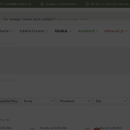
/
17)
kontakt@novodom.pl
Dostawa z wniesieniem
30 dni na zwrot lub wymianę
Co novego chcesz dziś znaleźć?
sofa, komoda, fotel...
DATKI
OŚWIETLENIE
OGRÓD
PROMOCJE
SZAFY 120 CM
SZAFY 120 CM
ystkie filtry
Sortuj
Wysokość
Styl
któw: 45
0.08.2026
Wysyłka od
10.08.2026
Wysyłka od
16.08.2026
−7%