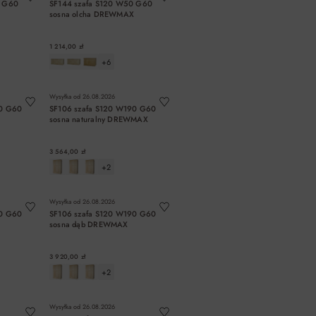
0 G60
SF144 szafa S120 W50 G60
sosna olcha DREWMAX
1 214,00 zł
+6
A
DO KOSZYKA
Wysyłka od
26.08.2026
90 G60
SF106 szafa S120 W190 G60
X
sosna naturalny DREWMAX
3 564,00 zł
+2
A
DO KOSZYKA
Wysyłka od
26.08.2026
90 G60
SF106 szafa S120 W190 G60
sosna dąb DREWMAX
3 920,00 zł
+2
A
DO KOSZYKA
Wysyłka od
26.08.2026