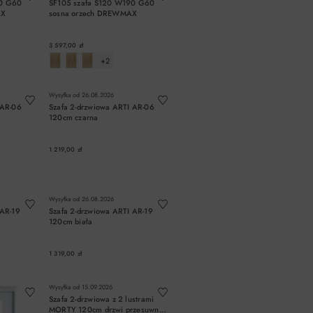
90 G60
SF105 szafa S120 W190 G60
AX
sosna orzech DREWMAX
3 597,00 zł
+2
A
DO KOSZYKA
Wysyłka od
26.08.2026
 AR-06
Szafa 2-drzwiowa ARTI AR-06
120cm czarna
1 219,00 zł
A
DO KOSZYKA
Wysyłka od
26.08.2026
 AR-19
Szafa 2-drzwiowa ARTI AR-19
120cm biała
1 319,00 zł
A
DO KOSZYKA
Wysyłka od
15.09.2026
Szafa 2-drzwiowa z 2 lustrami
MORTY 120cm drzwi przesuwne