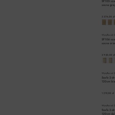
SF105 sz
sosna gr
3 374,00 zł
Wysyłka od
2
SF106 sz
sosna or
3 920,00 zł
Wysyłka od
2
Szafa 2-d
120cm bia
1 219,00 zł
Wysyłka od
2
Szafa 2-d
120cm dąb