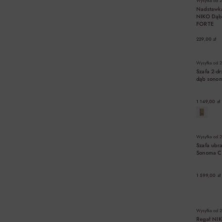
Wysyłka od
2
Nadstawk
NIKO Dąb
FORTE
229,00 zł
Wysyłka od
2
Szafa 2-
dąb sonom
1 149,00 zł
Wysyłka od
2
Szafa ub
Sonoma C
1 599,00 zł
Wysyłka od
2
Regał NI