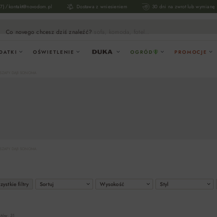
/
17)
kontakt@novodom.pl
Dostawa z wniesieniem
30 dni na zwrot lub wymianę
Co novego chcesz dziś znaleźć?
sofa, komoda, fotel...
DATKI
OŚWIETLENIE
OGRÓD
PROMOCJE
SZAFY DĄB SONOMA
SZAFY DĄB SONOMA
ystkie filtry
Sortuj
Wysokość
Styl
któw: 31