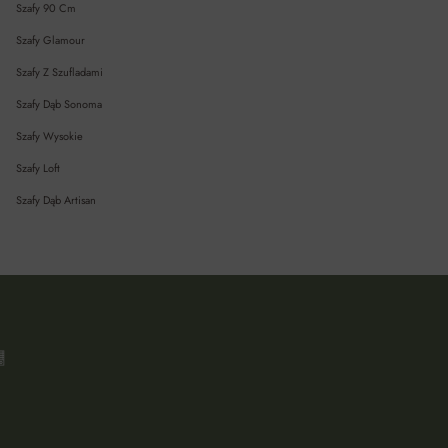
Szafy 90 Cm
Szafy Glamour
Szafy Z Szufladami
Szafy Dąb Sonoma
Szafy Wysokie
Szafy Loft
Szafy Dąb Artisan