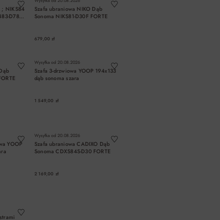
Wysyłka od
20.08.2026
 ; NIKS84
Szafa ubraniowa NIKO Dąb
N83-D78
Sonoma NIKS81-D30F FORTE
679,00 zł
A
DO KOSZYKA
Wysyłka od
20.08.2026
 Dąb
Szafa 3-drzwiowa YOOP 194x133
FORTE
dąb sonoma szara
1 549,00 zł
A
DO KOSZYKA
Wysyłka od
20.08.2026
owa YOOP
Szafa ubraniowa CADIXO Dąb
ara
Sonoma CDXS84S-D30 FORTE
2 169,00 zł
A
DO KOSZYKA
strami