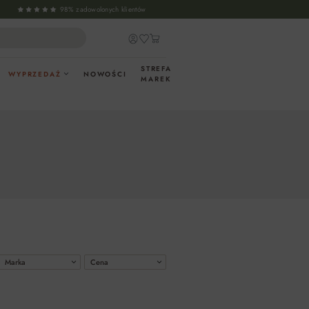
98% zadowolonych klientów
STREFA
WYPRZEDAŻ
NOWOŚCI
MAREK
Marka
Cena