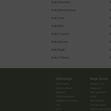
Szafy Drewniane
S
Szafy Jednodrzwiowe
S
Szafy Szare
S
Szafy Białe
S
Szafy Z Lustrem
S
Szafy Narożne
S
Szafy Słupki
S
Szafy Z Półkami
D
Informacje
Moje konto
Koszty wysyłki
Zarejestruj się
Sposoby płatności
Zaloguj się
Regulamin
Moje zamówienia
Polityka prywatności
Koszyk
Odstąpienie od umowy
Obserwowane
FAQ
Wymiana towaru
O nas
Wyszukiwarka zamów