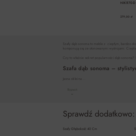
NIKR70-D
279,00 zł
Szafy dąb sonoma to meble z ciepłym, bardzo dob
komponują się ze stonowanymi wystrojami. Ciepła, l
Czy to właśnie sekret popularności dąb sonoma? S
Szafa dąb sonoma – stylistyc
Jasna okleina …
Rozwiń
Sprawdź dodatkowo:
Szafy Głębokość 40 Cm
S