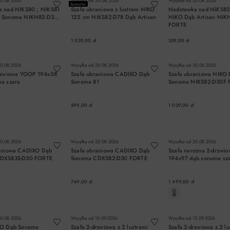
0.08.2026
Wysyłka od
20.08.2026
Wysyłka od
20.08.2026
Bestseller
a nad NIKS80 ; NIKS81
Szafa ubraniowa z lustrem NIKO
Nadstawka nad NIKS82
 Sonoma NIKN82-D30F
122 cm NIKS82-D78 Dąb Artisan
NIKO Dąb Artisan NIK
FORTE
1 029,00 zł
339,00 zł
DO KOSZYKA
DO KOSZYKA
DO KOSZYK
0.08.2026
Wysyłka od
20.08.2026
Wysyłka od
20.08.2026
drzwiowa YOOP 194x58
Szafa ubraniowa CADIXO Dąb
Szafa ubraniowa NIKO
a szara
Sonoma 81
Sonoma NIKS82-D30F 
599,00 zł
1 029,00 zł
DO KOSZYKA
DO KOSZYKA
DO KOSZYK
0.08.2026
Wysyłka od
20.08.2026
Wysyłka od
20.08.2026
raniowa CADIXO Dąb
Szafa ubraniowa CADIXO Dąb
Szafa narożna 2-drzwi
DXS83S-D30 FORTE
Sonoma CDXS82-D30 FORTE
194x97 dąb sonoma sz
749,00 zł
1 499,00 zł
DO KOSZYKA
DO KOSZYKA
DO KOSZYK
0.08.2026
Wysyłka od
15.09.2026
Wysyłka od
15.09.2026
KO Dąb Sonoma
Szafa 2-drzwiowa z 2 lustrami
Szafa 2-drzwiowa z 2 lu