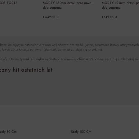
30F FORTE
MORTY 180cm drzwi przesuwne
MORTY 120cm drzwi p
dąb sonoma
dąb sonoma
1 449,00 zł
1 149,00 zł
DO KOSZYKA
DO KOSZYKA
DO KOSZYK
rze imitującym naturalne drewno wykończeniem mebli. Jasne, neutralne barwy utrzymanych w 
ekko żółta tonacja sprawia natomiast, że wnętrze staje się przytulne.
zafy z takim rysunkiem dęba są dostępne w naszej ofercie. Zapoznaj się z nią i zdecyduj sa
zny hit ostatnich lat
zafy 80 Cm
Szafy 100 Cm