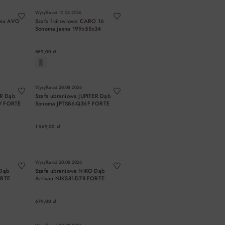
Wysyłka od
10.08.2026
owa AVO
Szafa 1-drzwiowa CARO 16
Sonoma jasna 199x55x34
569,00 zł
A
DO KOSZYKA
Wysyłka od
20.08.2026
ER Dąb
Szafa ubraniowa JUPITER Dąb
W FORTE
Sonoma JPTS86-Q36F FORTE
1 569,00 zł
A
DO KOSZYKA
Wysyłka od
20.08.2026
 Dąb
Szafa ubraniowa NIKO Dąb
ORTE
Artisan NIKS81-D78 FORTE
679,00 zł
A
DO KOSZYKA