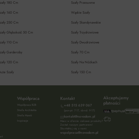
zafy 180 Cm
Szafy Przesuwne
zafy 160 Cm
Wąskie Szafy
zafy 250 Cm
Szafy Skandynawskie
zafy Głębokość 50 Cm
Szafy Trzydrzwiowe
zafy 110 Cm
Szafy Dwudrzwiowe
zafy Garderoby
Szafy 70 Cm
zafy 120 Cm
Szafy Na Nóżkach
uże Szafy
Szafy 150 Cm
Akceptujemy
Współpraca
Kontakt
płatności
Współpraca B2B
+48 515 639 067
Strefa Architekta
(pon-pt: 7-17, sb-nd: 9-17)
Strefa Marek
kontakt@novodom.pl
Inspiracje
Masz w ofercie ciekawe produkty?
Zostań naszym partnerem!
Skontaktuj się z nami:
wspolpraca@novodom.pl
ień