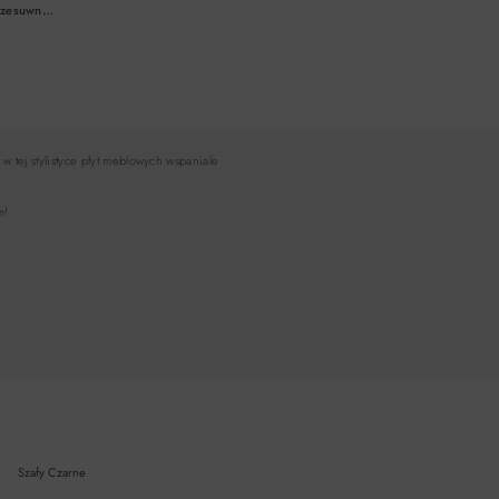
rzesuwne
A
tej stylistyce płyt meblowych wspaniale
m!
Szafy Czarne