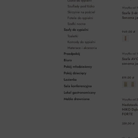
Łóżka do sypialni
Szuflady pod łóżko
Wysyłka od
1
Skrzynie na pościel
Szafa 2-d
Sonoma j
Fotele do sypialni
Szafki nocne
Szafy do sypialni
949,00 zł
Toaletki
Komody do sypialni
Materace i akcesoria
Przedpokój
Wysyłka od
1
Szafa AV
Biuro
sonoma j
Pokój młodzieżowy
Pokój dziecięcy
819,00 zł
Łazienka
Sala konferencyjna
Lokal gastronomiczny
Meble drewniane
Wysyłka od
2
Nadstawk
NIKO Dąb
FORTE
339,00 zł