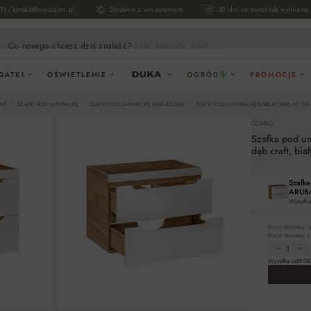
/
17)
kontakt@novodom.pl
Dostawa z wniesieniem
30 dni na zwrot lub wymianę
Co novego chcesz dziś znaleźć?
sofa, komoda, fotel...
DATKI
OŚWIETLENIE
OGRÓD
PROMOCJE
WE
SZAFKI POD UMYWALKĘ
SZAFKI POD UMYWALKĘ NABLATOWĄ
SZAFKI POD UMYWALKĘ NABLATOWĄ 60 CM
COMAD
Szafka pod u
dąb craft, bi
Szafka
ARUBA 
Wysyłka
Koszt dostawy:
Koszt dostawy 
Wysyłka od
9.08