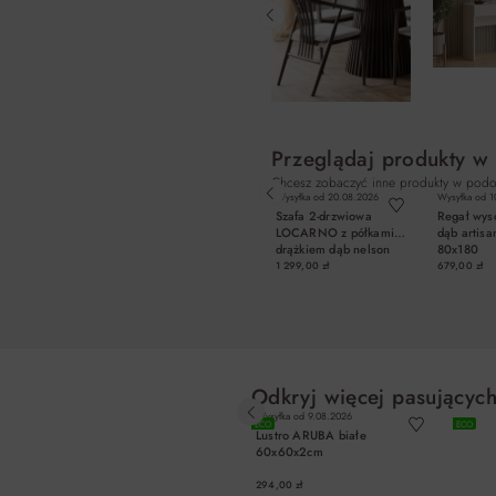
Przeglądaj produkty w
Chcesz zobaczyć inne produkty w podo
Wysyłka od
20.08.2026
Wysyłka od
1
Szafa 2-drzwiowa
Regał wys
LOCARNO z półkami i
dąb artisa
drążkiem dąb nelson
80x180
1 299,00 zł
679,00 zł
DO KOSZYKA
DO K
Odkryj więcej pasujących
Wysyłka od
9.08.2026
ECO
ECO
Lustro ARUBA białe
60x60x2cm
294,00 zł