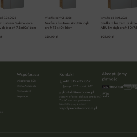
 od
9.08.2026
Wysyłka od
9.08.2026
Wysyłka od
9.08.2026
 z lustrem 2-drzwiowa
Szafka z lustrem ARUBA dąb
Szafka z lustrem 3- drz
 dąb craft 75x60x16cm
craft 75x40x16cm
ARUBA dąb craft 80x7
zł
320,00 zł
605,00 zł
DO KOSZYKA
DO KOSZYKA
DO KOSZYKA
Akceptujemy
Współpraca
Kontakt
płatności
Współpraca B2B
+48 515 639 067
Strefa Architekta
(pon-pt: 7-17, sb-nd: 9-17)
Strefa Marek
kontakt@novodom.pl
Inspiracje
Masz w ofercie ciekawe produkty?
Zostań naszym partnerem!
Skontaktuj się z nami:
wspolpraca@novodom.pl
ień