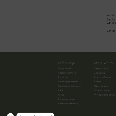
Wysyłka
Szafka
ARUBA
436,00 
DO KOSZYKA
Informacje
Moje konto
Koszty wysyłki
Zarejestruj się
Sposoby płatności
Zaloguj się
Regulamin
Moje zamówienia
Polityka prywatności
Koszyk
Odstąpienie od umowy
Obserwowane
FAQ
Wymiana towaru
O nas
Wyszukiwarka zamów
Formularz zwrotu
Formularz reklamacji