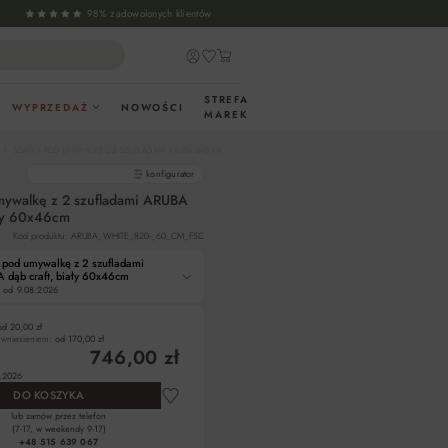
98% zadowolonych klientów
STREFA
WYPRZEDAŻ
NOWOŚCI
MAREK
SZAFKA POD UMYWALKĘ Z 2 SZUFLADAMI ARUBA DĄB CRAFT, BIAŁY 60X46CM
gotowe produkty
konfigurator
mywalkę z 2 szufladami ARUBA
ały 60x46cm
Kod produktu: ARUBA_WHITE_820-_60_CM_FSC
 pod umywalkę z 2 szufladami
dąb craft, biały 60x46cm
 od
9.08.2026
od 20,00 zł
z wniesieniem:
od 170,00 zł
746,00 zł
.2026
DO KOSZYKA
lub zamów przez telefon
(7-17, w weekendy 9-17)
+48 515 639 067