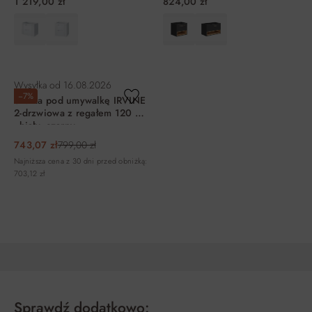
1 219,00 zł
824,00 zł
DO KOSZYKA
DO KOSZYKA
Wysyłka od
16.08.2026
−7%
Szafka pod umywalkę IRVINE
2-drzwiowa z regałem 120 cm
- biały, czarny
743,07 zł
799,00 zł
Najniższa cena z 30 dni przed obniżką:
703,12 zł
DO KOSZYKA
Sprawdź dodatkowo: