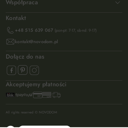
Współpraca
Kontakt
+48 515 639 067
(pon-pt: 7-17, sb-nd: 9-17)
kontakt@novodom.pl
Dołącz do nas
Akceptujemy płatności
All rights reserved © NOVODOM