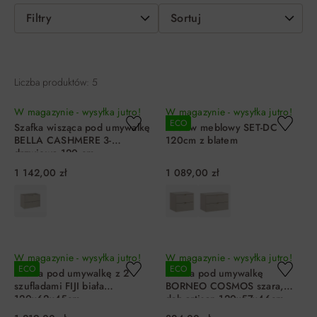
Filtry
Sortuj
Liczba produktów: 5
W magazynie - wysyłka jutro!
W magazynie - wysyłka jutro!
ECO
Szafka wisząca pod umywalkę
Zestaw meblowy SET-DC
BELLA CASHMERE 3-
120cm z blatem
drzwiowa 120 cm
1 142,00 zł
1 089,00 zł
DO KOSZYKA
DO KOSZYKA
W magazynie - wysyłka jutro!
W magazynie - wysyłka jutro!
ECO
ECO
Szafka pod umywalkę z 2
Szafka pod umywalkę
szufladami FIJI biała
BORNEO COSMOS szara,
120x62x45cm
dąb artisan 120x57x46cm