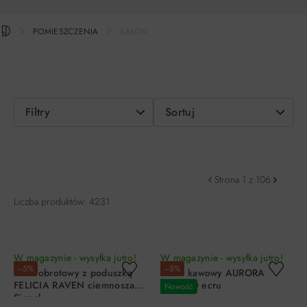
POMIESZCZENIA
SALON
Filtry
Sortuj
Strona 1 z 106
Liczba produktów: 4231
W magazynie - wysyłka jutro!
W magazynie - wysyłka jutro!
−5%
−5%
Fotel obrotowy z poduszką
Stolik kawowy AURORA
FELICIA RAVEN ciemnoszary
FI45X50 ecru
Nowość
Signal