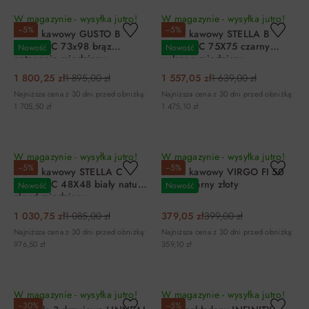
W magazynie - wysyłka jutro!
W magazynie - wysyłka jutro!
−5%
−5%
Stolik kawowy GUSTO B
Stolik kawowy STELLA B
CERAMIC 73x98 brąz
CERAMIC 75X75 czarny
Nowość
Nowość
patagonia miedziany
vulcano miedziany
1 800,25 zł
1 895,00 zł
1 557,05 zł
1 639,00 zł
Najniższa cena z 30 dni przed obniżką:
Najniższa cena z 30 dni przed obniżką:
1 705,50 zł
1 475,10 zł
DO KOSZYKA
DO KOSZYKA
W magazynie - wysyłka jutro!
W magazynie - wysyłka jutro!
−5%
−5%
Stolik kawowy STELLA C
Stolik kawowy VIRGO FI 50
CERAMIC 48X48 biały nature
biały czarny złoty
Nowość
Nowość
cloud miedziany
1 030,75 zł
1 085,00 zł
379,05 zł
399,00 zł
Najniższa cena z 30 dni przed obniżką:
Najniższa cena z 30 dni przed obniżką:
976,50 zł
359,10 zł
DO KOSZYKA
DO KOSZYKA
W magazynie - wysyłka jutro!
W magazynie - wysyłka jutro!
−30%
−5%