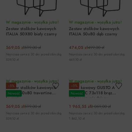
W magazynie - wysyłka jutro!
W magazynie - wysyłka jutro!
Zestaw stolików kawowych
Zestaw stolików kawowych
ITALIA 50X80 biały czarny
ITALIA 50x80 dąb czarny
569,05 zł
599,00 zł
474,05 zł
499,00 zł
Najniższa cena z 30 dni przed obniżką:
Najniższa cena z 30 dni przed obniżką:
539,10 zł
449,10 zł
DO KOSZYKA
DO KOSZYKA
W magazynie - wysyłka jutro!
W magazynie - wysyłka jutro!
−5%
−5%
Zestaw stolików kawowych
Stolik kawowy GUSTO A
ITALIA 50x80 travertine
CERAMIC 73x118 brąz
Nowość
Nowość
kaszmir
patagonia miedziany
569,05 zł
599,00 zł
1 965,55 zł
2 069,00 zł
Najniższa cena z 30 dni przed obniżką:
Najniższa cena z 30 dni przed obniżką:
539,10 zł
1 862,10 zł
DO KOSZYKA
DO KOSZYKA