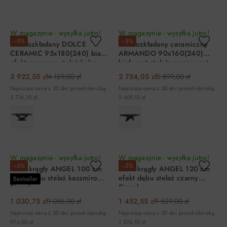
DO KOSZYKA
DO KOSZYKA
W magazynie - wysyłka jutro!
W magazynie - wysyłka jutro!
−5%
−5%
Stół rozkładany DOLCE
Stół rozkładany ceramiczny
CERAMIC 95x180(240) biały
ARMANDO 90x160(240)
efekt marmuru stelaż kolor
biały mat stelaż: czarny mat
dąb Signal
3 922,55 zł
4 129,00 zł
2 754,05 zł
2 899,00 zł
Najniższa cena z 30 dni przed obniżką:
Najniższa cena z 30 dni przed obniżką:
3 716,10 zł
2 609,10 zł
DO KOSZYKA
DO KOSZYKA
W magazynie - wysyłka jutro!
W magazynie - wysyłka jutro!
−5%
−5%
Stół okrągły ANGEL 100 cm
Stół okrągły ANGEL 120 cm
efekt dębu stelaż kaszmirowy
efekt dębu stelaż czarny
Bestseller
Signal
Signal
1 030,75 zł
1 085,00 zł
1 452,55 zł
1 529,00 zł
Najniższa cena z 30 dni przed obniżką:
Najniższa cena z 30 dni przed obniżką:
976,50 zł
1 376,10 zł