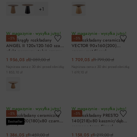
+1
DO KOSZYKA
DO KOSZYKA
W magazynie - wysyłka jutro!
W magazynie - wysyłka jutro!
−5%
−5%
Stół okrągły rozkładany
Stół rozkładany ceramiczny
ANGEL II 120x120-160 szary
VECTOR 90x160(200)
efekt marmuru stelaż czarny
czarny mat Signal
Signal
1 956,05 zł
2 059,00 zł
1 709,05 zł
1 799,00 zł
Najniższa cena z 30 dni przed obniżką:
Najniższa cena z 30 dni przed obniżką:
1 853,10 zł
1 619,10 zł
DO KOSZYKA
DO KOSZYKA
W magazynie - wysyłka jutro!
W magazynie - wysyłka jutro!
−5%
−5%
Stół rozkładany ceramiczny
Stół rozkładany PRESTO
SENTO 120(180)x80 czarny
140(218)x80 kaszmir/dąb
Bestseller
Signal
cremona torro Signal
1 386,05 zł
1 459,00 zł
1 158,05 zł
1 219,00 zł