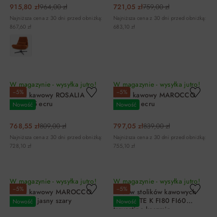
915,80 zł
964,00 zł
721,05 zł
759,00 zł
Najniższa cena z 30 dni przed obniżką:
Najniższa cena z 30 dni przed obniżką:
867,60 zł
683,10 zł
DO KOSZYKA
DO KOSZYKA
W magazynie - wysyłka jutro!
W magazynie - wysyłka jutro!
−5%
−5%
Stolik kawowy ROSALIA
Stolik kawowy MAROCCO
FI80X45 ecru
120X60 ecru
Nowość
Nowość
768,55 zł
809,00 zł
797,05 zł
839,00 zł
Najniższa cena z 30 dni przed obniżką:
Najniższa cena z 30 dni przed obniżką:
728,10 zł
755,10 zł
DO KOSZYKA
DO KOSZYKA
W magazynie - wysyłka jutro!
W magazynie - wysyłka jutro!
−5%
−5%
Stolik kawowy MAROCCO
Zestaw stolików kawowych
120X60 jasny szary
FERRANTE K FI80 FI60
Nowość
Nowość
travertine kaszmir