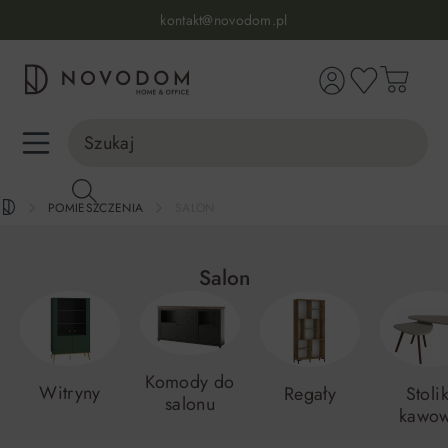
Infolinia:
515 639 067
(pon-pt: 7-17, sb-nd: 9-17)
kontakt@novodom.pl
wnej zawartości
Dostawa z wniesieniem
30 dni na zwrot lub wymianę
98% zadowolonych klientów
Infolinia:
515 639 067
(pon-pt: 7-17, sb-nd: 9-17)
POMIESZCZENIA
SALON
Salon
Komody do
Witryny
Regały
Stolik
salonu
kawo