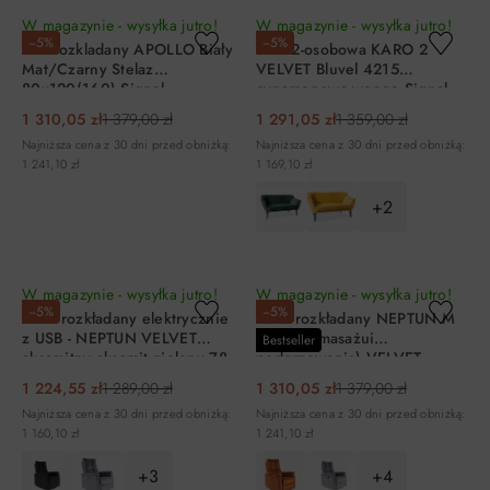
W magazynie - wysyłka jutro!
W magazynie - wysyłka jutro!
−5%
−5%
Stół rozkladany APOLLO Biały
Sofa 2-osobowa KARO 2
Mat/Czarny Stelaz
VELVET Bluvel 4215
80x120(160) Signal
cynamonowa wenge Signal
1 310,05 zł
1 379,00 zł
1 291,05 zł
1 359,00 zł
Najniższa cena z 30 dni przed obniżką:
Najniższa cena z 30 dni przed obniżką:
1 241,10 zł
1 169,10 zł
+2
DO KOSZYKA
DO KOSZYKA
W magazynie - wysyłka jutro!
W magazynie - wysyłka jutro!
−5%
−5%
Fotel rozkładany elektrycznie
Fotel rozkładany NEPTUN M
z USB - NEPTUN VELVET
(funkcja masażui
Bestseller
aksamitny aksamit zielony 78
podgrzewania) VELVET
Signal
beżowy BLUVEL 28 Signal
1 224,55 zł
1 289,00 zł
1 310,05 zł
1 379,00 zł
Najniższa cena z 30 dni przed obniżką:
Najniższa cena z 30 dni przed obniżką:
1 160,10 zł
1 241,10 zł
+3
+4