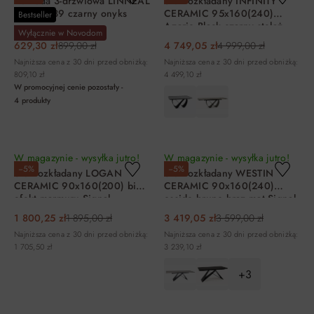
Komoda 3-drzwiowa LINNEAL
Stół rozkładany INFINITY
46 92x139 czarny onyks
CERAMIC 95x160(240)
Bestseller
Azario Black czarny stelaż
Wyłącznie w Novodom
czarny Signal
629,30 zł
899,00 zł
4 749,05 zł
4 999,00 zł
Najniższa cena z 30 dni przed obniżką:
Najniższa cena z 30 dni przed obniżką:
809,10 zł
4 499,10 zł
W promocyjnej cenie pozostały -
4
produkty
DO KOSZYKA
DO KOSZYKA
W magazynie - wysyłka jutro!
W magazynie - wysyłka jutro!
−5%
−5%
Stół rozkładany LOGAN
Stół rozkładany WESTIN
CERAMIC 90x160(200) biały
CERAMIC 90x160(240)
efekt marmuru Signal
ossido bruno brąz mat Signal
1 800,25 zł
1 895,00 zł
3 419,05 zł
3 599,00 zł
Najniższa cena z 30 dni przed obniżką:
Najniższa cena z 30 dni przed obniżką:
1 705,50 zł
3 239,10 zł
+3
DO KOSZYKA
DO KOSZYKA