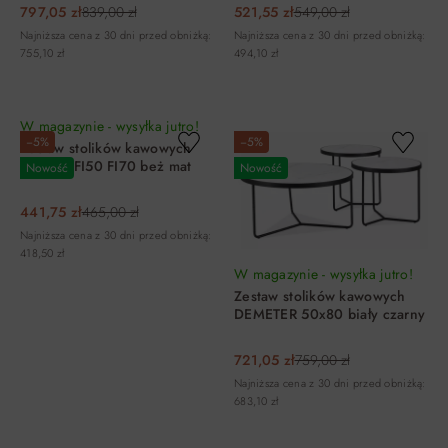
797,05 zł
839,00 zł
521,55 zł
549,00 zł
Najniższa cena z 30 dni przed obniżką:
Najniższa cena z 30 dni przed obniżką:
755,10 zł
494,10 zł
DO KOSZYKA
DO KOSZYKA
W magazynie - wysyłka jutro!
−5%
−5%
Zestaw stolików kawowych
RODOS FI50 FI70 beż mat
Nowość
Nowość
441,75 zł
465,00 zł
Najniższa cena z 30 dni przed obniżką:
418,50 zł
W magazynie - wysyłka jutro!
Zestaw stolików kawowych
DEMETER 50x80 biały czarny
721,05 zł
759,00 zł
Najniższa cena z 30 dni przed obniżką:
683,10 zł
DO KOSZYKA
DO KOSZYKA