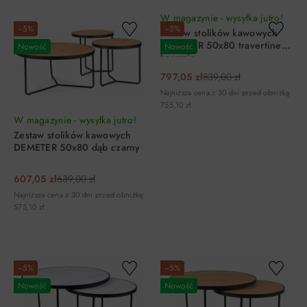
W magazynie - wysyłka jutro!
−5%
−5%
Zestaw stolików kawowych
DEMETER 50x80 travertine
Nowość
Nowość
kaszmir
797,05 zł
839,00 zł
Najniższa cena z 30 dni przed obniżką:
755,10 zł
W magazynie - wysyłka jutro!
Zestaw stolików kawowych
DEMETER 50x80 dąb czarny
607,05 zł
639,00 zł
Najniższa cena z 30 dni przed obniżką:
575,10 zł
DO KOSZYKA
DO KOSZYKA
−5%
−5%
Nowość
Nowość