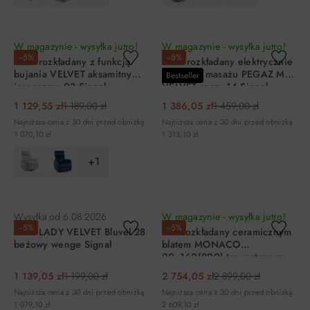
DO KOSZYKA
DO KOSZYKA
W magazynie - wysyłka jutro!
W magazynie - wysyłka jutro!
−5%
−5%
Fotel rozkładany z funkcją
Fotel rozkładany elektrycznie
bujania VELVET aksamitny
z funkcją masażu PEGAZ M
Bestseller
jasnoszary 03 Signal
VELVET szary 14 Signal
1 129,55 zł
1 189,00 zł
1 386,05 zł
1 459,00 zł
Najniższa cena z 30 dni przed obniżką:
Najniższa cena z 30 dni przed obniżką:
1 070,10 zł
1 313,10 zł
+1
DO KOSZYKA
DO KOSZYKA
Wysyłka od
6.08.2026
W magazynie - wysyłka jutro!
−5%
−5%
Fotel LADY VELVET Bluvel 28
Stół rozkładany ceramicznym
beżowy wenge Signal
blatem MONACO
90x160(200) trawertynowy,
stelaż kolor dąb
1 139,05 zł
1 199,00 zł
2 754,05 zł
2 899,00 zł
Najniższa cena z 30 dni przed obniżką:
Najniższa cena z 30 dni przed obniżką:
1 079,10 zł
2 609,10 zł